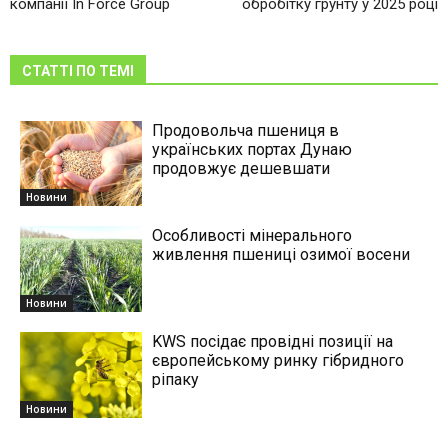
компанії In Force Group
обробітку грунту у 2025 році
СТАТТІ ПО ТЕМІ
Продовольча пшениця в
українських портах Дунаю
продовжує дешевшати
Новини
Особливості мінерального
живлення пшениці озимої восени
Новини
KWS посідає провідні позиції на
європейському ринку гібридного
ріпаку
Новини