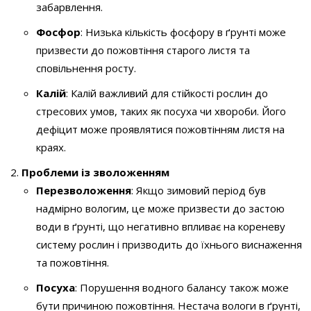
забарвлення.
Фосфор
: Низька кількість фосфору в ґрунті може
призвести до пожовтіння старого листя та
сповільнення росту.
Калій
: Калій важливий для стійкості рослин до
стресових умов, таких як посуха чи хвороби. Його
дефіцит може проявлятися пожовтінням листя на
краях.
Проблеми із зволоженням
Перезволоження
: Якщо зимовий період був
надмірно вологим, це може призвести до застою
води в ґрунті, що негативно впливає на кореневу
систему рослин і призводить до їхнього виснаження
та пожовтіння.
Посуха
: Порушення водного балансу також може
бути причиною пожовтіння. Нестача вологи в ґрунті,