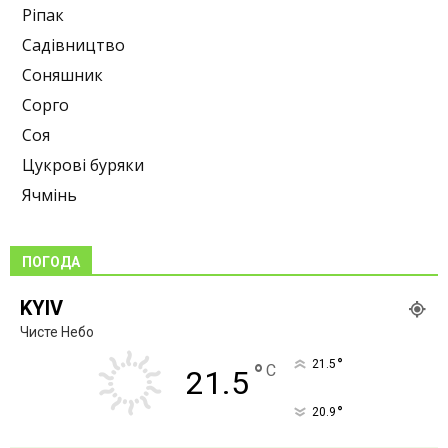
Ріпак
Садівництво
Соняшник
Сорго
Соя
Цукрові буряки
Ячмінь
ПОГОДА
KYIV
Чисте Небо
°
21.5
°
C
21.5
°
20.9