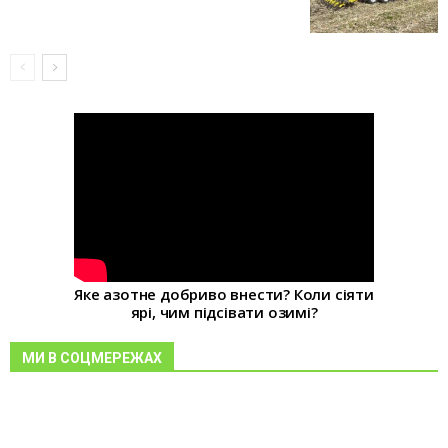
Яке азотне добриво внести? Коли сіяти
ярі, чим підсівати озимі?
МИ В СОЦМЕРЕЖАХ