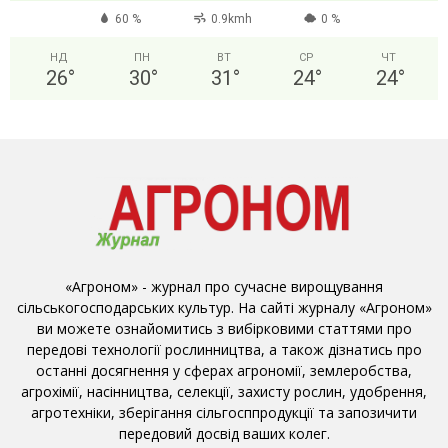
60 %
0.9kmh
0 %
НД
ПН
ВТ
СР
ЧТ
26
°
30
°
31
°
24
°
24
°
«Агроном» - журнал про сучасне вирощування
сільськогосподарських культур. На сайті журналу «Агроном»
ви можете ознайомитись з вибірковими статтями про
передові технології рослинництва, а також дізнатись про
останні досягнення у сферах агрономії, землеробства,
агрохімії, насінництва, селекції, захисту рослин, удобрення,
агротехніки, зберігання сільгосппродукції та запозичити
передовий досвід ваших колег.