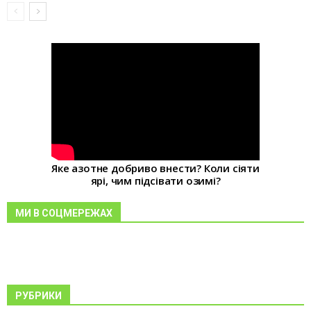
Яке азотне добриво внести? Коли сіяти
ярі, чим підсівати озимі?
МИ В СОЦМЕРЕЖАХ
РУБРИКИ