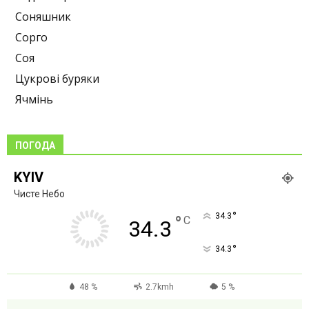
Соняшник
Сорго
Соя
Цукрові буряки
Ячмінь
ПОГОДА
KYIV
Чисте Небо
°
34.3
°
C
34.3
°
34.3
48 %
2.7kmh
5 %