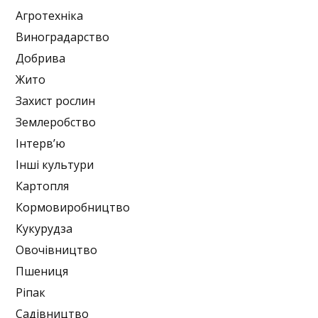
Агротехніка
Виноградарство
Добрива
Жито
Захист рослин
Землеробство
Інтерв’ю
Інші культури
Картопля
Кормовиробництво
Кукурудза
Овочівництво
Пшениця
Ріпак
Садівництво