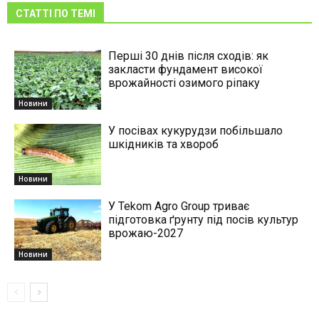
СТАТТІ ПО ТЕМІ
Перші 30 днів після сходів: як
закласти фундамент високої
врожайності озимого ріпаку
Новини
У посівах кукурудзи побільшало
шкідників та хвороб
Новини
У Tekom Agro Group триває
підготовка ґрунту під посів культур
врожаю-2027
Новини