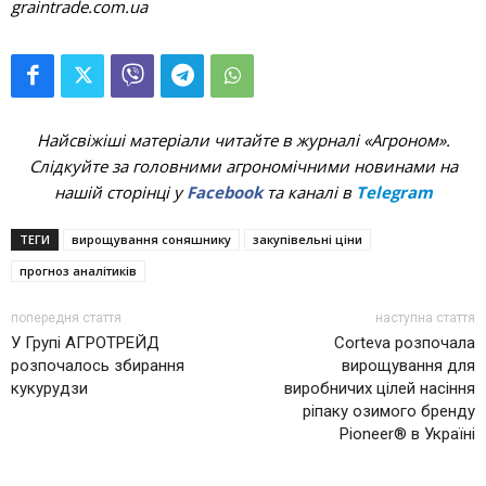
graintrade.com.ua
Найсвіжіші матеріали читайте в журналі «Агроном».
Слідкуйте за головними агрономічними новинами на
нашій сторінці у
Facebook
та каналі в
Telegram
ТЕГИ
вирощування соняшнику
закупівельні ціни
прогноз аналітиків
попередня стаття
наступна стаття
У Групі АГРОТРЕЙД
Corteva розпочала
розпочалось збирання
вирощування для
кукурудзи
виробничих цілей насіння
ріпаку озимого бренду
Pioneer® в Україні