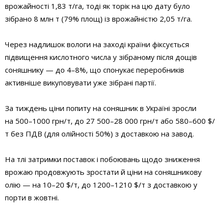
врожайності 1,83 т/га, тоді як торік на цю дату було
зібрано 8 млн т (79% площ) із врожайністю 2,05 т/га.
Через надлишок вологи на заході країни фіксується
підвищення кислотного числа у зібраному після дощів
соняшнику — до 4–8%, що спонукає переробників
активніше викуповувати уже зібрані партії.
За тиждень ціни попиту на соняшник в Україні зросли
на 500–1000 грн/т, до 27 500–28 000 грн/т або 580–600 $/
т без ПДВ (для олійності 50%) з доставкою на завод.
На тлі затримки поставок і побоювань щодо зниження
врожаю продовжують зростати й ціни на соняшникову
олію — на 10–20 $/т, до 1200–1210 $/т з доставкою у
порти в жовтні.