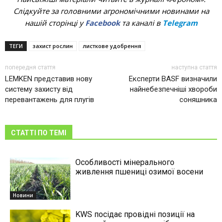
Слідкуйте за головними агрономічними новинами на
нашій сторінці у
Facebook
та каналі в
Telegram
ТЕГИ
захист рослин
листкове удобрення
попередня стаття
наступна стаття
LEMKEN представив нову
Експерти BASF визначили
систему захисту від
найнебезпечніші хвороби
перевантажень для плугів
соняшника
СТАТТІ ПО ТЕМІ
Особливості мінерального
живлення пшениці озимої восени
Новини
KWS посідає провідні позиції на