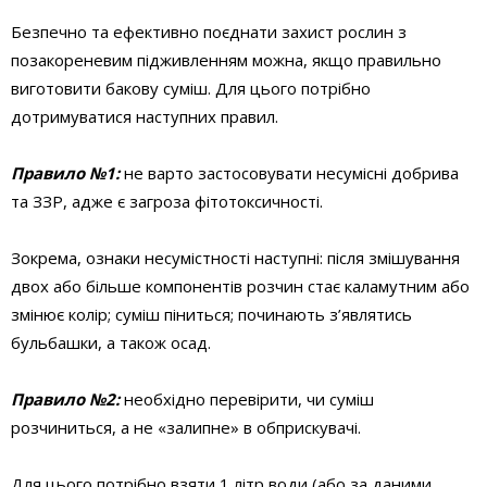
Безпечно та ефективно поєднати захист рослин з
позакореневим підживленням можна, якщо правильно
виготовити бакову суміш. Для цього потрібно
дотримуватися наступних правил.
П
равило
№1
:
не варто застосовувати несумісні добрива
та ЗЗР, адже є загроза фітотоксичності.
Зокрема, ознаки несумістності наступні: після змішування
двох або більше компонентів розчин стає каламутним або
змінює колір; суміш піниться; починають з’являтись
бульбашки, а також осад.
Правило №2
:
необхідно перевірити, чи суміш
розчиниться, а не «залипне» в обприскувачі.
Для цього потрібно взяти 1 літр води (або за даними