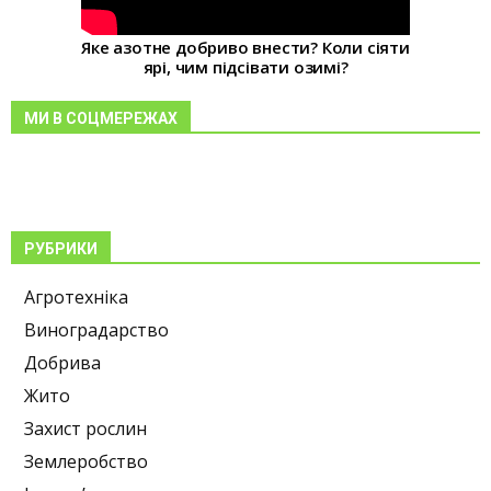
Яке азотне добриво внести? Коли сіяти
ярі, чим підсівати озимі?
МИ В СОЦМЕРЕЖАХ
РУБРИКИ
Агротехніка
Виноградарство
Добрива
Жито
Захист рослин
Землеробство