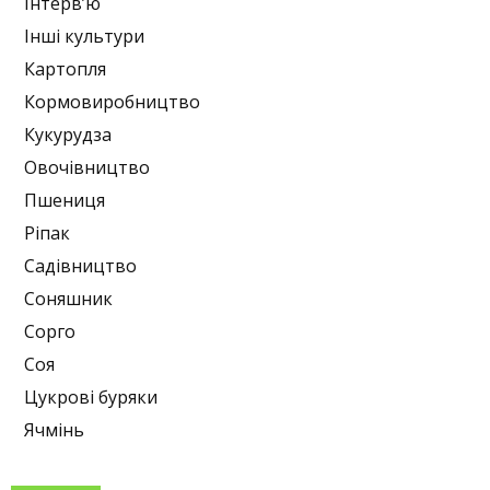
Інтерв’ю
Інші культури
Картопля
Кормовиробництво
Кукурудза
Овочівництво
Пшениця
Ріпак
Садівництво
Соняшник
Сорго
Соя
Цукрові буряки
Ячмінь