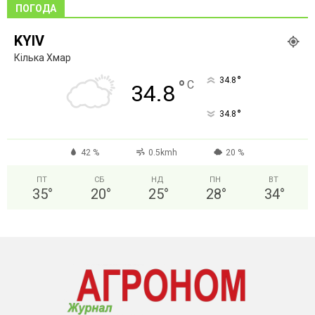
ПОГОДА
KYIV
Кілька Хмар
°
34.8
°
C
34.8
°
34.8
42 %
0.5kmh
20 %
ПТ
СБ
НД
ПН
ВТ
35
°
20
°
25
°
28
°
34
°