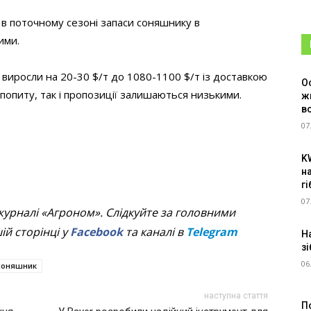
 в поточному сезоні запаси соняшнику в
ими.
 виросли на 20-30 $/т до 1080-1100 $/т із доставкою
О
 попиту, так і пропозиції залишаються низькими.
ж
в
07
K
н
г
07
журналі «Агроном». Слідкуйте за головними
й сторінці у
Facebook
та каналі в
Telegram
Н
зі
06
соняшник
наступна стаття
П