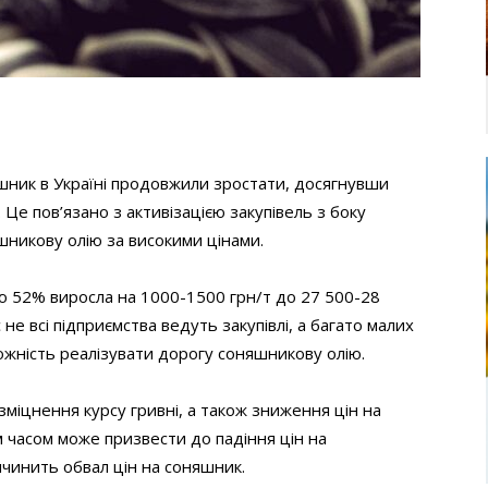
яшник в Україні продовжили зростати, досягнувши
 Це пов’язано з активізацією закупівель з боку
яшникову олію за високими цінами.
тю 52% виросла на 1000-1500 грн/т до 27 500-28
не всі підприємства ведуть закупівлі, а багато малих
жність реалізувати дорогу соняшникову олію.
міцнення курсу гривні, а також зниження цін на
 часом може призвести до падіння цін на
ичинить обвал цін на соняшник.