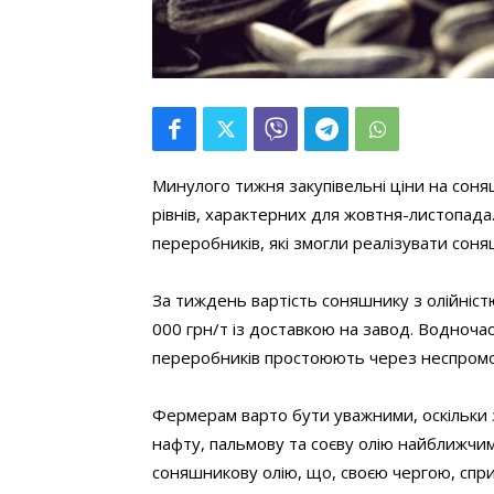
Минулого тижня закупівельні ціни на сон
рівнів, характерних для жовтня-листопада.
переробників, які змогли реалізувати сон
За тиждень вартість соняшнику з олійніс
000 грн/т із доставкою на завод. Водночас 
переробників простоюють через неспромо
Фермерам варто бути уважними, оскільки з
нафту, пальмову та соєву олію найближчим
соняшникову олію, що, своєю чергою, спр