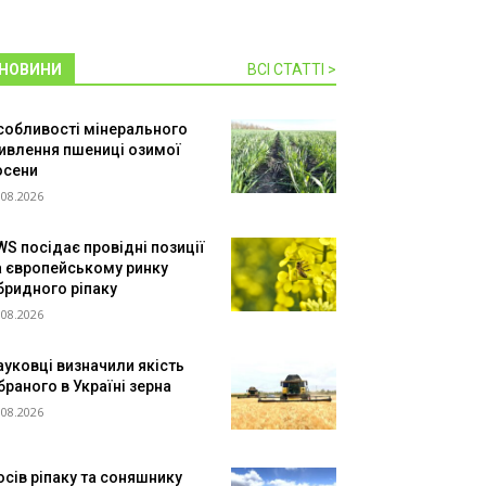
НОВИНИ
ВСІ СТАТТІ >
собливості мінерального
ивлення пшениці озимої
осени
.08.2026
WS посідає провідні позиції
а європейському ринку
ібридного ріпаку
.08.2026
ауковці визначили якість
браного в Україні зерна
.08.2026
осів ріпаку та соняшнику