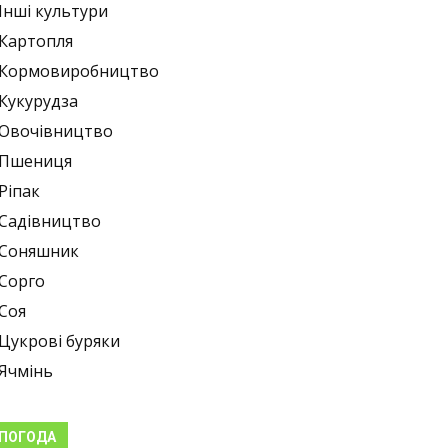
Інші культури
Картопля
Кормовиробництво
Кукурудза
Овочівництво
Пшениця
Ріпак
Садівництво
Соняшник
Сорго
Соя
Цукрові буряки
Ячмінь
ПОГОДА