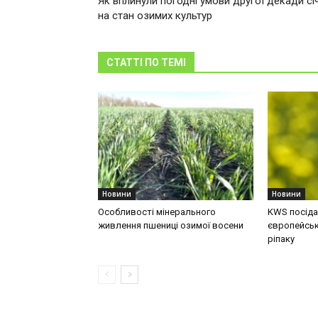
Як вплинули погодні умови другої декади сі
на стан озимих культур
СТАТТІ ПО ТЕМІ
Новини
Новини
Особливості мінерального
KWS посідає
живлення пшениці озимої восени
європейськ
ріпаку