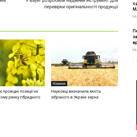
чня
У Bayer розробили надійний інструмент для
о
перевірки оригінальності продукції
M
06
Пе
з
в
06
Новини
 провідні позиції на
Науковці визначили якість
ому ринку гібридного
зібраного в Україні зерна