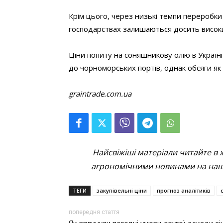
Крім цього, через низькі темпи переробки
господарствах залишаються досить висок
Ціни попиту на соняшникову олію в Україні
до чорноморських портів, однак обсяги як
graintrade.com.ua
Найсвіжіші матеріали читайте в 
агрономічними новинами на наші
ТЕГИ
закупівельні ціни
прогноз аналітиків
попередня стаття