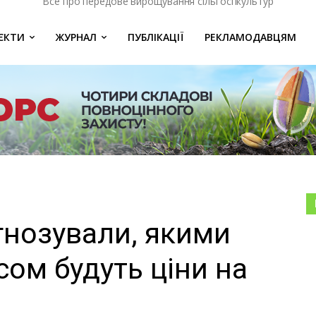
Все про передове вирощування сільгоспкультур
ЄКТИ
ЖУРНАЛ
ПУБЛІКАЦІЇ
РЕКЛАМОДАВЦЯМ
гнозували, якими
ом будуть ціни на