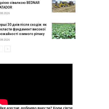
днією сівалкою BEDNAR
ATADOR
.08.2026
рші 30 днів після сходів: як
акласти фундамент високої
рожайності озимого ріпаку
.08.2026
Яке азотне добриво внести? Коли сіяти