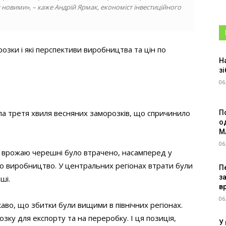
новими», – каже Андрій Ярмак, економіст інвестиційного
озки і які перспективи виробництва та цін по
Н
зі
06
ила третя хвиля весняних заморозків, що спричинило
П
о
M
06
 врожаю черешні було втрачено, насамперед у
но виробництво. У центральних регіонах втрати були
Пе
з
ші.
в
06
аво, що збитки були вищими в північних регіонах.
зку для експорту та на переробку. І ця позиція,
У