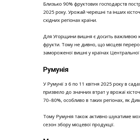
Близько 90% фруктових господарств постра
2025 року. Урожай черешні та інших кісто
східних регіонах країни.
Для Угорщини вишня є досить важливою куль
фрукти. Тому не дивно, що місцеві переро
замороженої вишні у країнах Центральної А
Румунія
У Румунії з 6 по 11 квітня 2025 року в сад
призвело до значних втрат у врожаї кісто
70–80%, особливо в таких регіонах, як Ди
Тому Румунія також активно шукатиме можл
сезон збору місцевої продукції.