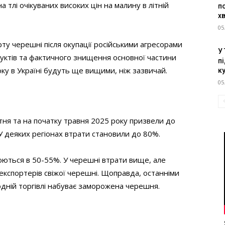
 тлі очікуваних високих цін на малину в літній
п
х
05
рту черешні після окупації російськими агресорами
У
уктів та фактичного знищення основної частини
пі
ку в Україні будуть ще вищими, ніж зазвичай.
к
05
ітня та на початку травня 2025 року призвели до
 У деяких регіонах втрати становили до 80%.
юються в 50-55%. У черешні втрати вище, але
кспортерів свіжої черешні. Щоправда, останніми
одній торгівлі набуває заморожена черешня.