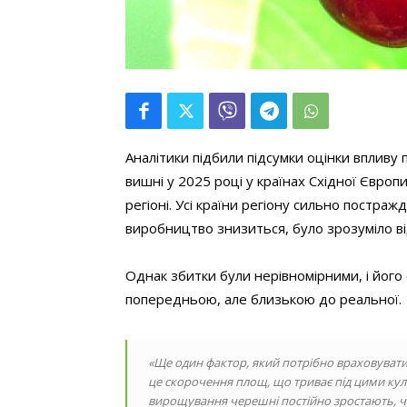
Аналітики підбили підсумки оцінки впливу
вишні у 2025 році у країнах Східної Європ
регіоні. Усі країни регіону сильно постражд
виробництво знизиться, було зрозуміло ві
Однак збитки були нерівномірними, і йог
попередньою, але близькою до реальної.
«Ще один фактор, який потрібно враховувати 
це скорочення площ, що триває під цими кул
вирощування черешні постійно зростають, чер