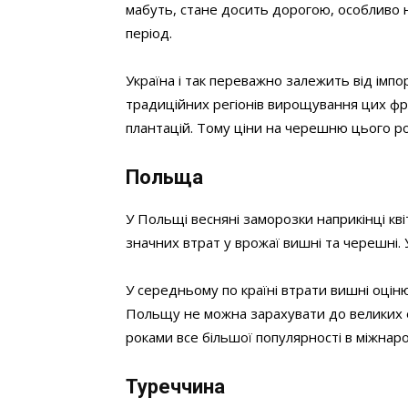
мабуть, стане досить дорогою, особливо на
період.
Україна і так переважно залежить від імпо
традиційних регіонів вирощування цих фр
плантацій. Тому ціни на черешню цього ро
Польща
У Польщі весняні заморозки наприкінці кв
значних втрат у врожаї вишні та черешні.
У середньому по країні втрати вишні оцін
Польщу не можна зарахувати до великих е
роками все більшої популярності в міжнар
Туреччина