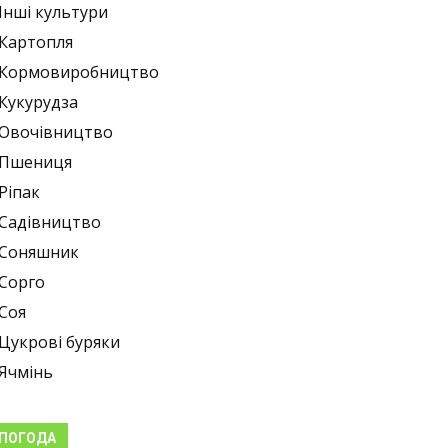
Інші культури
Картопля
Кормовиробництво
Кукурудза
Овочівництво
Пшениця
Ріпак
Садівництво
Соняшник
Сорго
Соя
Цукрові буряки
Ячмінь
ПОГОДА