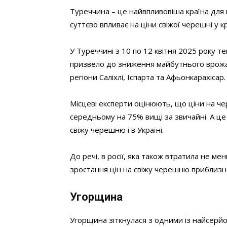
Туреччина – це найвпливовіша країна для 
суттєво впливає на ціни свіжої черешні у к
У Туреччині з 10 по 12 квітня 2025 року т
призвело до зниження майбутнього врож
регіони Саліхлі, Іспарта та Афьонкарахісар.
Місцеві експерти оцінюють, що ціни на че
середньому на 75% вищі за звичайні. А це
свіжу черешню і в Україні.
До речі, в росії, яка також втратила не м
зростання цін на свіжу черешню приблизно
Угорщина
Угорщина зіткнулася з одними із найсерйоз