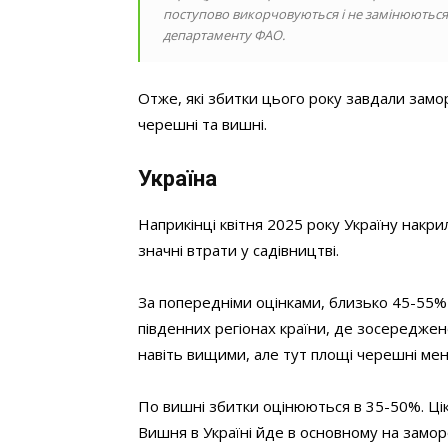
поступово викорчовуються і не замінюються 
департаменту ФАО.
Отже, які збитки цього року завдали замор
черешні та вишні.
Україна
Наприкінці квітня 2025 року Україну накр
значні втрати у садівництві.
За попередніми оцінками, близько 45-55%
південних регіонах країни, де зосередже
навіть вищими, але тут площі черешні мен
По вишні збитки оцінюються в 35-50%. Цік
Вишня в Україні йде в основному на заморо