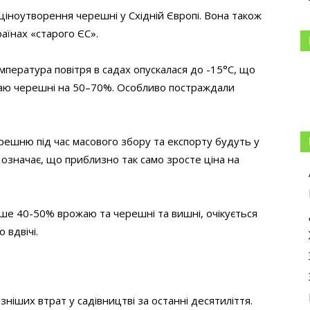
ціноутворення черешні у Східній Європі. Вона також
раїнах «старого ЄС».
емпература повітря в садах опускалася до -15°C, що
аю черешні на 50–70%. Особливо постраждали
решню під час масового збору та експорту будуть у
 означає, що приблизно так само зросте ціна на
енше 40-50% врожаю та черешні та вишні, очікується
 вдвічі.
ніших втрат у садівництві за останні десятиліття.