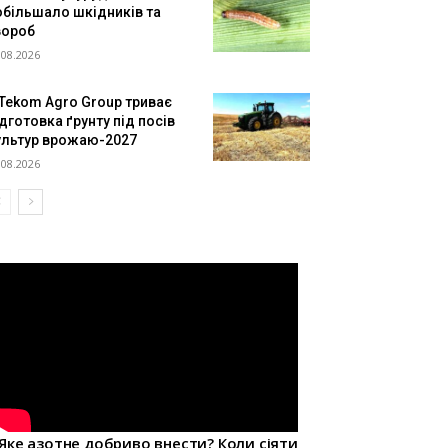
обільшало шкідників та
вороб
.08.2026
 Tekom Agro Group триває
дготовка ґрунту під посів
ультур врожаю-2027
.08.2026
Яке азотне добриво внести? Коли сіяти