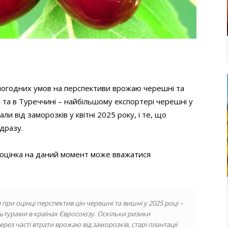
 погодних умов на перспективи врожаю черешні та
и та в Туреччині – найбільшому експортері черешні у
али від заморозків у квітні 2025 року, і те, що
дразу.
о оцінка на даний момент може вважатися
при оцінці перспектив цін черешні та вишні у 2025 році –
ьтурами в країнах Євросоюзу. Оскільки ризики
ез часті втрати врожаю від заморозків, старі плантації