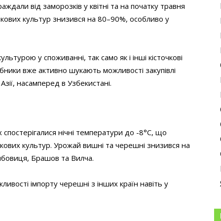
ждали від заморозків у квітні та на початку травня
чкових культур знизився на 80–90%, особливо у
турою у споживанні, так само як і інші кісточкові
бники вже активно шукають можливості закупівлі
зії, насамперед в Узбекистані.
ах спостерігалися нічні температури до -8°C, що
чкових культур. Урожай вишні та черешні знизився на
мбовиця, Брашов та Вилча.
ивості імпорту черешні з інших країн навіть у