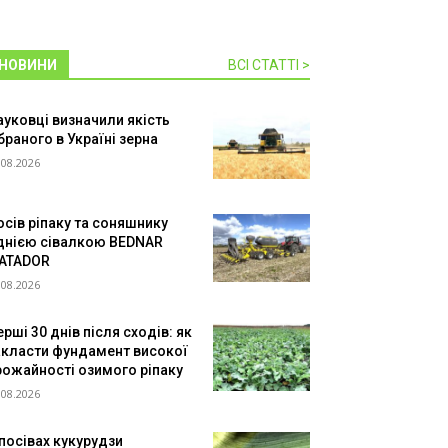
НОВИНИ
ВСІ СТАТТІ >
ауковці визначили якість
браного в Україні зерна
.08.2026
осів ріпаку та соняшнику
днією сівалкою BEDNAR
ATADOR
.08.2026
рші 30 днів після сходів: як
акласти фундамент високої
рожайності озимого ріпаку
.08.2026
 посівах кукурудзи