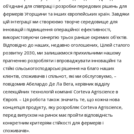
об’єднані для співпраці і розробки передових рішень для
фермерів Угорщини та інших європейських країн. Завдяки
цій інтеграції ми створюємо творче середовище для
інновацій і підвищення операційної ефективності,
використовуючи синергію трьох раніше окремих об’єктів.
Відповідно до наших, недавно оголошених, Цілей сталого
розвитку 2030, ми залишаємося прихильними нашому
прагненню розробляти і впроваджувати інноваційні та
стійкі сільськогосподарські рішення на благо наших
клієнтів, споживачів і спільнот, які ми обслуговуємо, –
повідомив Абелардо Де Ла Вега, керівник відділу
селекційних технологій компанії Corteva Agriscience в
Європі. – Ця робота також значить те, що кожна нова
концепція продукту, яку розробляє Corteva Agriscience,
перед випуском на ринок має пройти відповідність
конкретним критеріям стійкості для фермерів і
споживачів».