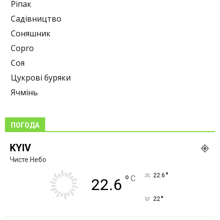
Ріпак
Садівництво
Соняшник
Сорго
Соя
Цукрові буряки
Ячмінь
ПОГОДА
KYIV
Чисте Небо
°
22.6
°
C
22.6
°
22