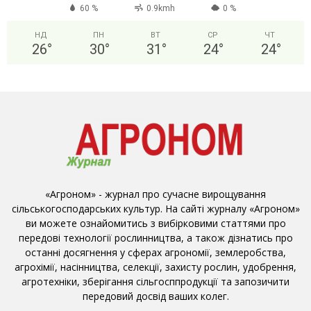
60 %
0.9kmh
0 %
НД
ПН
ВТ
СР
ЧТ
26
°
30
°
31
°
24
°
24
°
«Агроном» - журнал про сучасне вирощування
сільськогосподарських культур. На сайті журналу «Агроном»
ви можете ознайомитись з вибірковими статтями про
передові технології рослинництва, а також дізнатись про
останні досягнення у сферах агрономії, землеробства,
агрохімії, насінництва, селекції, захисту рослин, удобрення,
агротехніки, зберігання сільгосппродукції та запозичити
передовий досвід ваших колег.