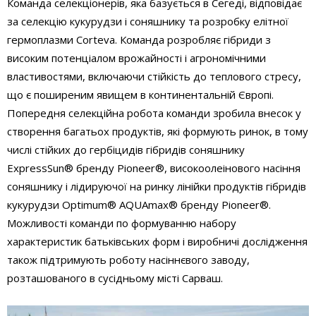
Команда селекціонерів, яка базується в Сегеді, відповідає
за селекцію кукурудзи і соняшнику та розробку елітної
гермоплазми Corteva. Команда розробляє гібриди з
високим потенціалом врожайності і агрономічними
властивостями, включаючи стійкість до теплового стресу,
що є поширеним явищем в континентальній Європі.
Попередня селекційна робота команди зробила внесок у
створення багатьох продуктів, які формують ринок, в тому
числі стійких до гербіцидів гібридів соняшнику
ExpressSun® бренду Pioneer®, високоолеінового насіння
соняшнику і лідируючої на ринку лінійки продуктів гібридів
кукурудзи Optimum® AQUAmax® бренду Pioneer®.
Можливості команди по формуванню набору
характеристик батьківських форм і виробничі дослідження
також підтримують роботу насіннєвого заводу,
розташованого в сусідньому місті Сарваш.