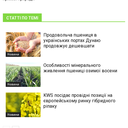
СТАТТІ ПО ТЕМІ
Продовольча пшениця в
українських портах Дунаю
продовжує дешевшати
Новини
Особливості мінерального
живлення пшениці озимої восени
Новини
KWS посідає провідні позиції на
європейському ринку гібридного
ріпаку
Новини