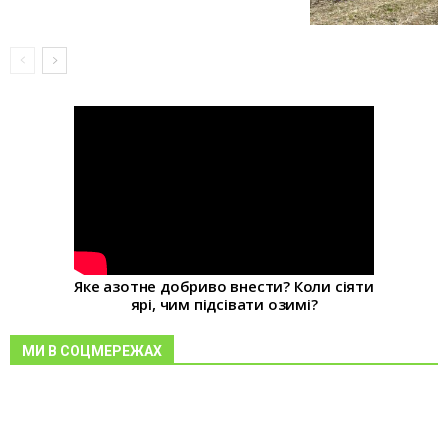
Яке азотне добриво внести? Коли сіяти
ярі, чим підсівати озимі?
МИ В СОЦМЕРЕЖАХ