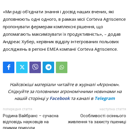
«Ми раді об’єднати знання і досвід наших вчених, які
доповнюють одні одного, в рамках місії Corteva Agriscience
пропонувати фермерам комплексні рішення, що
допомагають максимізувати їх продуктивність», – додав
Андреас Хубер, керівник відділу інтегрованих польових
досліджень в регіоні EMEA компанії Corteva Agriscience.
Найсвіжіші матеріали читайте в журналі «Агроном».
Слідкуйте за головними агрономічними новинами на
нашій сторінці у
Facebook
та каналі в
Telegram
попередня стаття
наступна стаття
Родина Вайбранс – сучасна
Особливості осіннього
відповідь науковців на
живлення та захисту пшениці
примхи природи