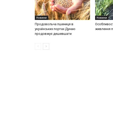
Новини
Новини
Продовольча пшениця в
Особливост
українських портах Дунаю
живлення п
продовжує дешевшати