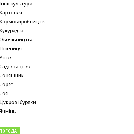
Інші культури
Картопля
Кормовиробництво
Кукурудза
Овочівництво
Пшениця
Ріпак
Садівництво
Соняшник
Сорго
Соя
Цукрові буряки
Ячмінь
ПОГОДА