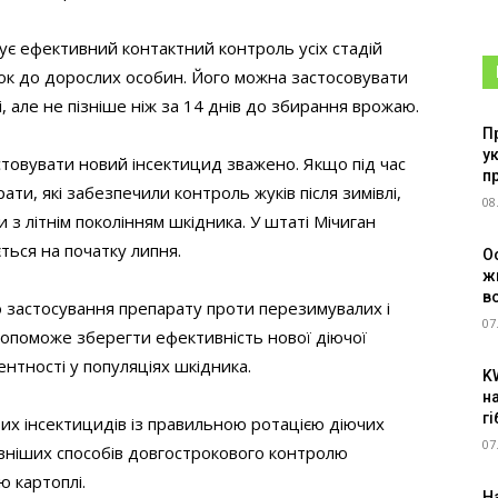
ує ефективний контактний контроль усіх стадій
ок до дорослих особин. Його можна застосовувати
і, але не пізніше ніж за 14 днів до збирання врожаю.
П
у
овувати новий інсектицид зважено. Якщо під час
п
ти, які забезпечили контроль жуків після зимівлі,
08
з літнім поколінням шкідника. У штаті Мічиган
ється на початку липня.
О
ж
в
о застосування препарату проти перезимувалих і
07
д допоможе зберегти ефективність нової діючої
нтності у популяціях шкідника.
K
н
г
х інсектицидів із правильною ротацією діючих
07
вніших способів довгострокового контролю
 картоплі.
Н