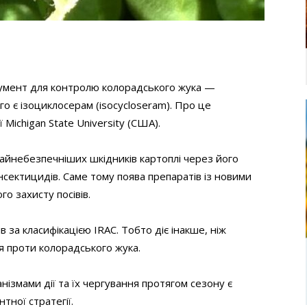
румент для контролю колорадського жука —
о є ізоциклосерам (isocycloseram). Про це
Michigan State University (США).
айнебезпечніших шкідників картоплі через його
нсектицидів. Саме тому поява препаратів із новими
о захисту посівів.
в за класифікацією IRAC. Тобто діє інакше, ніж
я проти колорадського жука.
нізмами дії та їх чергування протягом сезону є
тної стратегії.