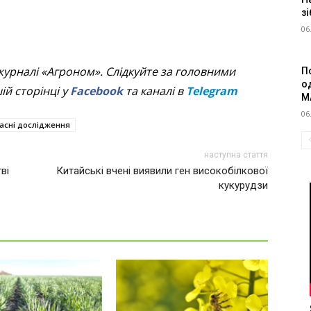
зі
06
журналі «Агроном». Слідкуйте за головними
П
о
й сторінці у
Facebook
та каналі в
Telegram
M
06
асні дослідження
наступна стаття
ві
Китайські вчені виявили ген високобілкової
кукурудзи