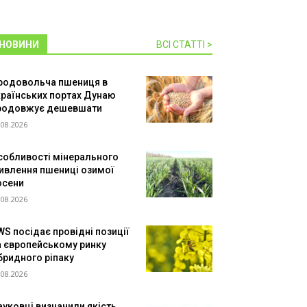
НОВИНИ
ВСІ СТАТТІ >
родовольча пшениця в
країнських портах Дунаю
родовжує дешевшати
.08.2026
собливості мінерального
ивлення пшениці озимої
осени
.08.2026
WS посідає провідні позиції
а європейському ринку
ібридного ріпаку
.08.2026
ауковці визначили якість