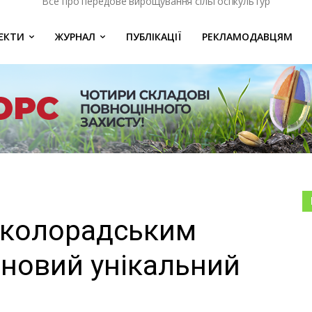
Все про передове вирощування сільгоспкультур
ЄКТИ
ЖУРНАЛ
ПУБЛІКАЦІЇ
РЕКЛАМОДАВЦЯМ
 колорадським
 новий унікальний