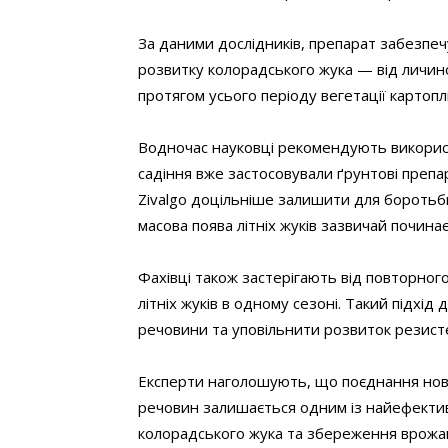
За даними дослідників, препарат забезпеч
розвитку колорадського жука — від личин
протягом усього періоду вегетації картопл
Водночас науковці рекомендують використ
садіння вже застосовували ґрунтові препара
Zivalgo доцільніше залишити для боротьби 
масова поява літніх жуків зазвичай почина
Фахівці також застерігають від повторног
літніх жуків в одному сезоні. Такий підхі
речовини та уповільнити розвиток резисте
Експерти наголошують, що поєднання нови
речовин залишається одним із найефекти
колорадського жука та збереження врожаю