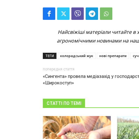
Найсвіжіші матеріали читайте в 
агрономічними новинами на наші
ТЕГИ
колорадський жук
нові препарати
суч
попередня стаття
«Сингента» провела медіазахід у господарст
«Широкоступ»
СТАТТІ ПО ТЕМІ