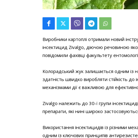
Виробники картоплі отримали новий інст
інсектицид Zivalgo, діючою речовиною яког
повідомили фахівці факультету ентомології 
Колорадський жук залишається одним із н
здатність швидко виробляти стійкість до і
механізмами дії є важливою для ефективног
Zivalgo належить до 30-ї групи інсектициді
препарати, які нині широко застосовуютьс
Використання інсектицидів із різними меха
одним із ключових принципів антирезистен