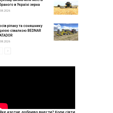
браного в Україні зерна
.08.2026
осів ріпаку та соняшнику
днією сівалкою BEDNAR
ATADOR
.08.2026
Яке азотне добриво внести? Коли сіяти