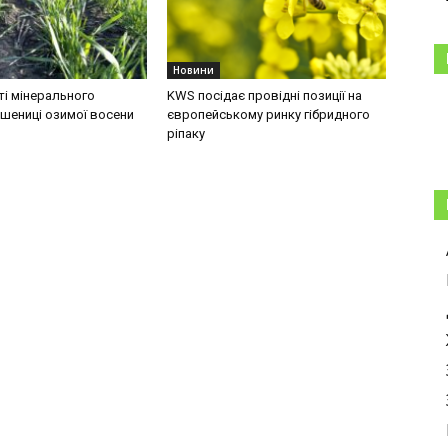
Новини
і мінерального
KWS посідає провідні позиції на
шениці озимої восени
європейському ринку гібридного
ріпаку