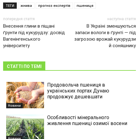
ТЕГИ
жнива
прогноз експертів
пшениця
попередня стаття
наступна стаття
Внесення глини в піщані
В Україні зменшуються
ґрунти під кукурудзу: досвід
запаси вологи в ґрунті — під
Вагенінгенського
загрозою врожай кукурудзи
університету
й соняшнику
СТАТТІ ПО ТЕМІ
Продовольча пшениця в
українських портах Дунаю
продовжує дешевшати
Новини
Особливості мінерального
живлення пшениці озимої восени
Новини