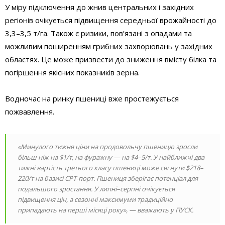
У міру підключення до жнив центральних і західних
регіонів очікується підвищення середньої врожайності до
3,3–3,5 т/га. Також є ризики, пов’язані з опадами та
можливим поширенням грибних захворювань у західних
областях. Це може призвести до зниження вмісту білка та
погіршення якісних показників зерна.
Водночас на ринку пшениці вже простежується
пожвавлення.
«Минулого тижня ціни на продовольчу пшеницю зросли
більш ніж на $1/т, на фуражну — на $4–5/т. У найближчі два
тижні вартість третього класу пшениці може сягнути $218–
220/т на базисі CPT-порт. Пшениця зберігає потенціал для
подальшого зростання. У липні–серпні очікується
підвищення цін, а сезонні максимуми традиційно
припадають на перші місяці року», — вважають у ПУСК.