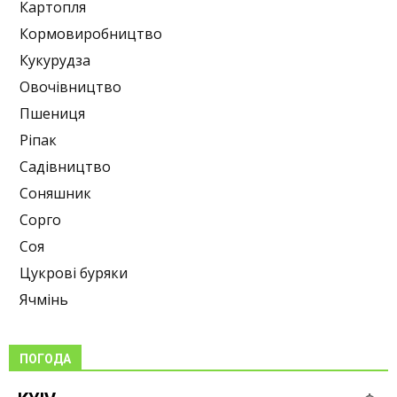
Картопля
Кормовиробництво
Кукурудза
Овочівництво
Пшениця
Ріпак
Садівництво
Соняшник
Сорго
Соя
Цукрові буряки
Ячмінь
ПОГОДА