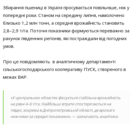
Збирання пшениці в Україні просувається повільніше, ніж у
попередні роки. Станом на середину липня, намолочено
близько 1,2 млн тонн, а середня врожайність становить
2,8–2,9 т/га. Поточні показники формуються переважно за
рахунок південних регіонів, які постраждали від погодних
умов.
Про це повідомляють в аналітичному департаменті
сільськогосподарського кооперативу ПУСК, створеного в
межах ВАР.
«У центральних областях фіксується стабільна врожайність
на рівні 4–6 т/га. Найбільші втрати спостерігаються на
півдні, зокрема в Дніпропетровській області, де врожаї є
нижчими за середні показники», — зазначають аналітики.