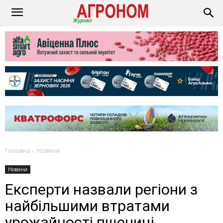
Головна
Новини
Новини
Експерти назвали регіони з
найбільшими втратами
урожайності пшениці