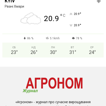
KYIV
Рвані Хмари
°
20.9
°
C
20.9
°
20.9
86 %
5.1kmh
78 %
СБ
НД
ПН
ВТ
СР
23
°
26
°
30
°
31
°
24
°
«Агроном» - журнал про сучасне вирощування