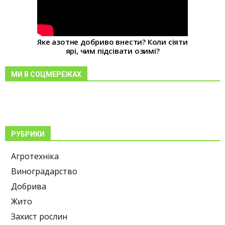
Яке азотне добриво внести? Коли сіяти
ярі, чим підсівати озимі?
МИ В СОЦМЕРЕЖАХ
РУБРИКИ
Агротехніка
Виноградарство
Добрива
Жито
Захист рослин