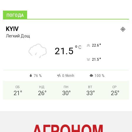
ПОГОДА
KYIV
Легкий Дощ
°
22.6
°
C
21.5
°
21.5
76 %
0.9kmh
100 %
СБ
НД
ПН
ВТ
СР
21
°
26
°
30
°
33
°
25
°