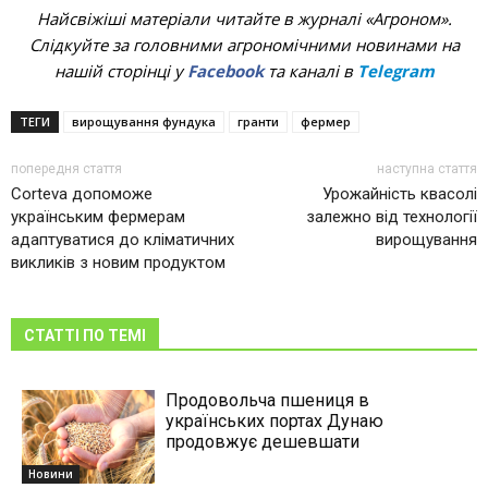
Найсвіжіші матеріали читайте в журналі «Агроном».
Слідкуйте за головними агрономічними новинами на
нашій сторінці у
Facebook
та каналі в
Telegram
ТЕГИ
вирощування фундука
гранти
фермер
попередня стаття
наступна стаття
Corteva допоможе
Урожайність квасолі
українським фермерам
залежно від технології
адаптуватися до кліматичних
вирощування
викликів з новим продуктом
СТАТТІ ПО ТЕМІ
Продовольча пшениця в
українських портах Дунаю
продовжує дешевшати
Новини