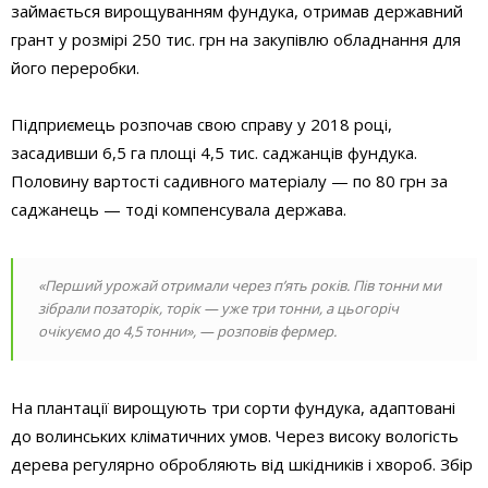
займається вирощуванням фундука, отримав державний
грант у розмірі 250 тис. грн на закупівлю обладнання для
його переробки.
Підприємець розпочав свою справу у 2018 році,
засадивши 6,5 га площі 4,5 тис. саджанців фундука.
Половину вартості садивного матеріалу — по 80 грн за
саджанець — тоді компенсувала держава.
«Перший урожай отримали через п’ять років. Пів тонни ми
зібрали позаторік, торік — уже три тонни, а цьогоріч
очікуємо до 4,5 тонни», — розповів фермер.
На плантації вирощують три сорти фундука, адаптовані
до волинських кліматичних умов. Через високу вологість
дерева регулярно обробляють від шкідників і хвороб. Збір