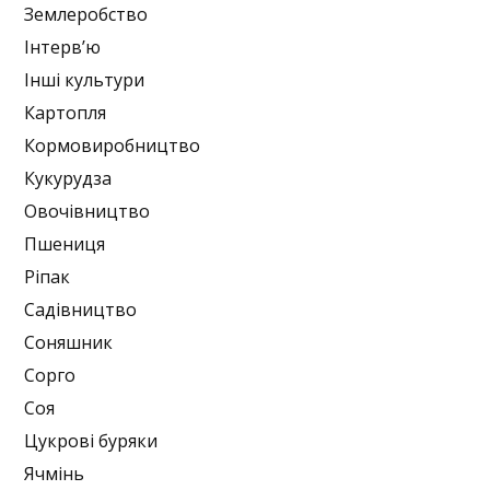
Землеробство
Інтерв’ю
Інші культури
Картопля
Кормовиробництво
Кукурудза
Овочівництво
Пшениця
Ріпак
Садівництво
Соняшник
Сорго
Соя
Цукрові буряки
Ячмінь