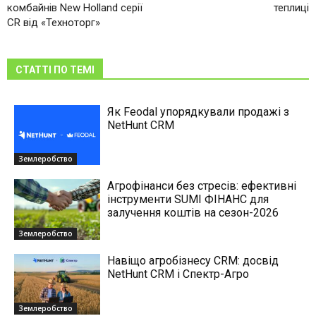
комбайнів New Holland серії
теплиці
CR від «Техноторг»
СТАТТІ ПО ТЕМІ
Як Feodal упорядкували продажі з
NetHunt CRM
Землеробство
Агрофінанси без стресів: ефективні
інструменти SUMI ФІНАНС для
залучення коштів на сезон-2026
Землеробство
Навіщо агробізнесу CRM: досвід
NetHunt CRM і Спектр-Агро
Землеробство