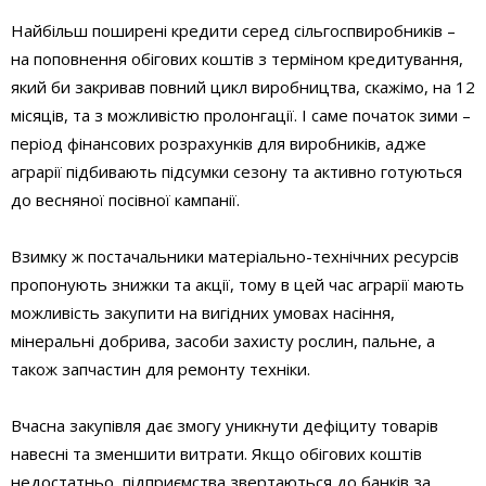
Найбільш поширені кредити серед сільгоспвиробників –
на поповнення обігових коштів з терміном кредитування,
який би закривав повний цикл виробництва, скажімо, на 12
місяців, та з можливістю пролонгації. І саме початок зими –
період фінансових розрахунків для виробників, адже
аграрії підбивають підсумки сезону та активно готуються
до весняної посівної кампанії.
Взимку ж постачальники матеріально-технічних ресурсів
пропонують знижки та акції, тому в цей час аграрії мають
можливість закупити на вигідних умовах насіння,
мінеральні добрива, засоби захисту рослин, пальне, а
також запчастин для ремонту техніки.
Вчасна закупівля дає змогу уникнути дефіциту товарів
навесні та зменшити витрати. Якщо обігових коштів
недостатньо, підприємства звертаються до банків за