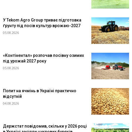
У Tekom Agro Group триває підготовка
ґрунту під посів культур врожаю-2027
05.08.2026
«Контінентал» розпочав посівну озимих
під урожай 2027 року
05.08.2026
Попит на ячмінь в Україні практично
відсутній
04.08.2026
Держстат повідомив, скільки у 2026 році
в Україні засіяли цукрових буряків