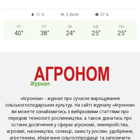
71 %
3.2kmh
27 %
ЧТ
ПТ
СБ
НД
ПН
40
°
38
°
24
°
25
°
25
°
«Агроном» - журнал про сучасне вирощування
сільськогосподарських культур. На сайті журналу «Агроном»
ви можете ознайомитись з вибірковими статтями про
передові технології рослинництва, а також дізнатись про
останні досягнення у сферах агрономії, землеробства,
агрохімії, насінництва, селекції, захисту рослин, удобрення,
агротехніки, зберігання сільгосппродукції та запозичити