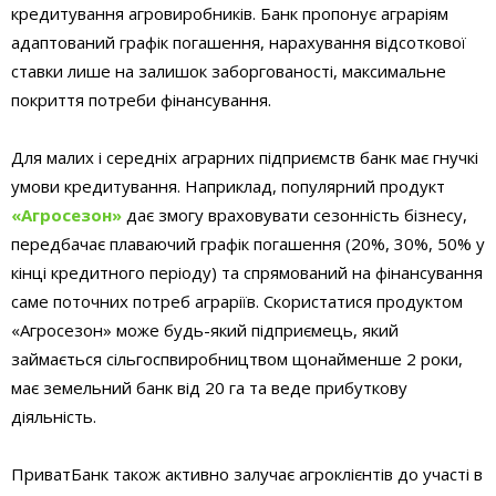
кредитування агровиробників. Банк пропонує аграріям
адаптований графік погашення, нарахування відсоткової
ставки лише на залишок заборгованості, максимальне
покриття потреби фінансування.
Для малих і середніх аграрних підприємств банк має гнучкі
умови кредитування. Наприклад, популярний продукт
«Агросезон»
дає змогу враховувати сезонність бізнесу,
передбачає плаваючий графік погашення (20%, 30%, 50% у
кінці кредитного періоду) та спрямований на фінансування
саме поточних потреб аграріїв. Скористатися продуктом
«Агросезон» може будь-який підприємець, який
займається сільгоспвиробництвом щонайменше 2 роки,
має земельний банк від 20 га та веде прибуткову
діяльність.
ПриватБанк також активно залучає агроклієнтів до участі в