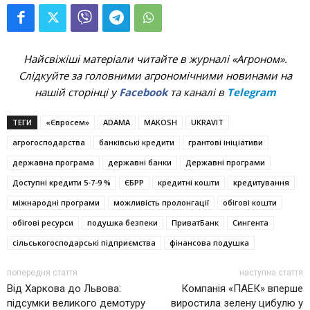
Найсвіжіші матеріали читайте в журналі «Агроном».
Слідкуйте за головними агрономічними новинами на
нашій сторінці у
Facebook
та каналі в
Telegram
ТЕГИ
«Євросем»
ADAMA
MAKOSH
UKRAVIT
агрогосподарства
банківські кредити
грантові ініціативи
державна програма
державні банки
Державні програми
Доступні кредити 5-7-9 %
ЄБРР
кредитні кошти
кредитування
міжнародні програми
можливість пролонгації
обігові кошти
обігові ресурси
подушка безпеки
ПриватБанк
Сингента
сільськогосподарські підприємства
фінансова подушка
попередня стаття
наступна стаття
Від Харкова до Львова:
Компанія «ПАЕК» вперше
підсумки великого демотуру
виростила зелену цибулю у