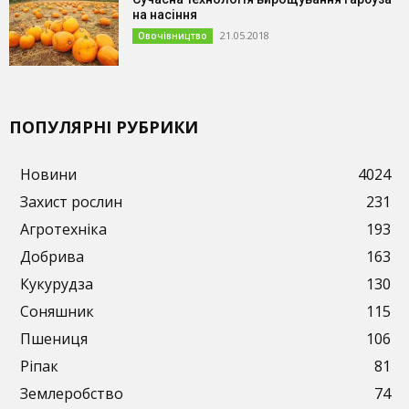
на насіння
21.05.2018
Овочівництво
ПОПУЛЯРНІ РУБРИКИ
Новини
4024
Захист рослин
231
Агротехніка
193
Добрива
163
Кукурудза
130
Соняшник
115
Пшениця
106
Ріпак
81
Землеробство
74