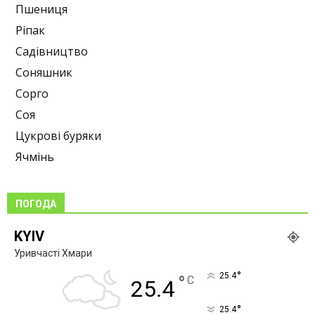
Пшениця
Ріпак
Садівництво
Соняшник
Сорго
Соя
Цукрові буряки
Ячмінь
ПОГОДА
KYIV
Уривчасті Хмари
°
25.4
°
C
25.4
°
25.4