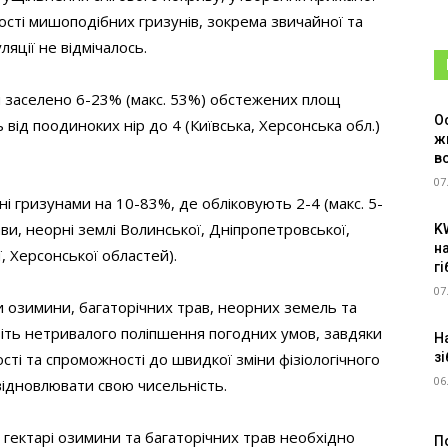
ивості мишоподібних гризунів, зокрема звичайної та
ляції не відмічалось.
 заселено 6-23% (макс. 53%) обстежених площ
О
 від поодиноких нір до 4 (Київська, Херсонська обл.)
ж
в
07
ні гризунами на 10-83%, де обліковують 2-4 (макс. 5-
ави, неорні землі Волинської, Дніпропетровської,
K
н
, Херсонської областей).
г
07
 озимини, багаторічних трав, неорних земель та
авіть нетривалого поліпшення погодних умов, завдяки
Н
зі
ості та спроможності до швидкої зміни фізіологічного
06
 відновлювати свою чисельність.
а гектарі озимини та багаторічних трав необхідно
П