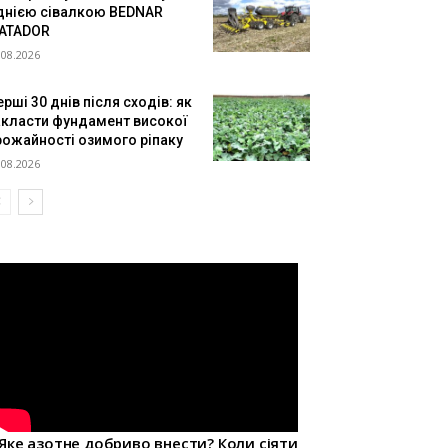
днією сівалкою BEDNAR
ATADOR
.08.2026
рші 30 днів після сходів: як
акласти фундамент високої
рожайності озимого ріпаку
.08.2026
Яке азотне добриво внести? Коли сіяти