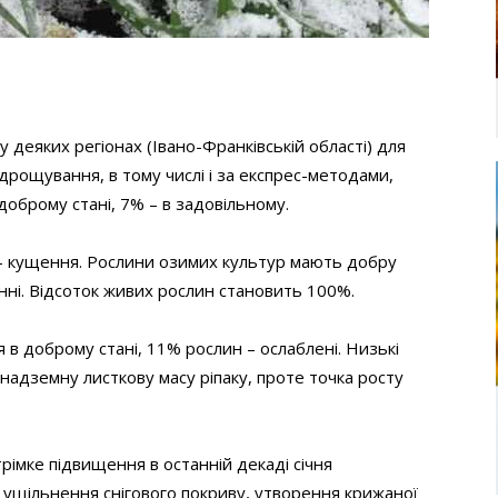
у деяких регіонах (Івано-Франківській області) для
дрощування, в тому числі і за експрес-методами,
оброму стані, 7% – в задовільному.
– кущення. Рослини озимих культур мають добру
нні. Відсоток живих рослин становить 100%.
 в доброму стані, 11% рослин – ослаблені. Низькі
адземну листкову масу ріпаку, проте точка росту
рімке підвищення в останній декаді січня
, ущільнення снігового покриву, утворення крижаної