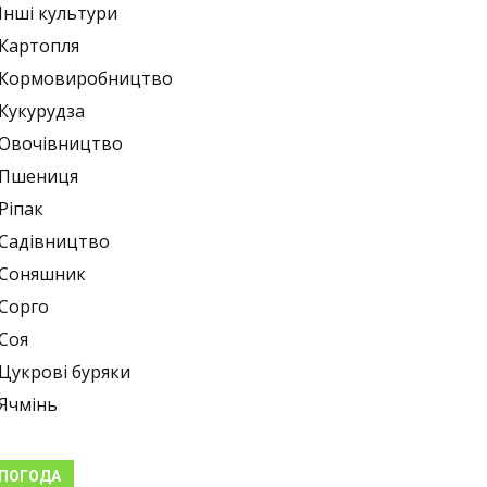
Інші культури
Картопля
Кормовиробництво
Кукурудза
Овочівництво
Пшениця
Ріпак
Садівництво
Соняшник
Сорго
Соя
Цукрові буряки
Ячмінь
ПОГОДА