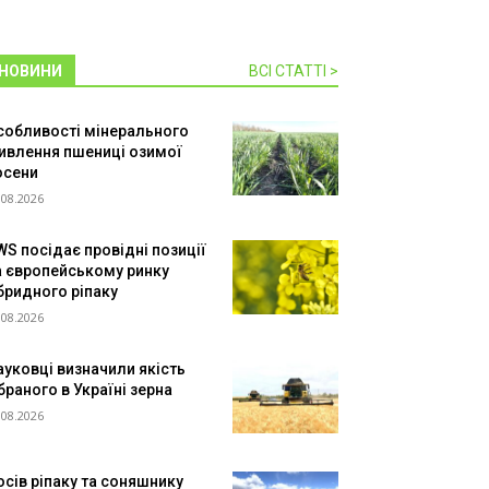
НОВИНИ
ВСІ СТАТТІ >
собливості мінерального
ивлення пшениці озимої
осени
.08.2026
WS посідає провідні позиції
а європейському ринку
ібридного ріпаку
.08.2026
ауковці визначили якість
браного в Україні зерна
.08.2026
осів ріпаку та соняшнику