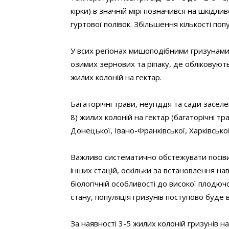
кірки) в значній мірі позначився на шкідл
гуртової полівок. Збільшення кількості попу
У всих регіонах мишоподібними гризунами
озимих зернових та ріпаку, де обліковують
жилих колоній на гектар.
Багаторічні трави, неугіддя та сади заселе
8) жилих колоній на гектар (багаторічні тр
Донецької, Івано-Франківської, Харківської
Важливо систематично обстежувати посіви
інших стацій, оскільки за встановлення н
біологічній особливості до високої плодюч
стану, популяція гризунів поступово буде
За наявності 3-5 жилих колоній гризунів н