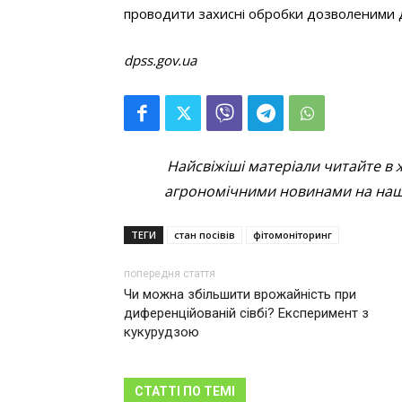
проводити захисні обробки дозволеними
dpss.gov.ua
Найсвіжіші матеріали читайте в 
агрономічними новинами на наші
ТЕГИ
стан посівів
фітомоніторинг
попередня стаття
Чи можна збільшити врожайність при
диференційованій сівбі? Експеримент з
кукурудзою
СТАТТІ ПО ТЕМІ