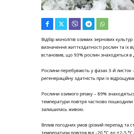
Відбір монолітів озимих зернових культур 
визначення життєздатності рослин та їх ві
встановив, що 93% рослин знаходяться в д
Рослини перебувають у фазах 3-й листок 
регенераційну здатність при їх відрощува
Рослини озимого ріпаку – 89% знаходяться
температури повітря частково пошкодили н
залишилась живою.
Вплив погодних умов (різкий перепад та ст
температури повітря від -20 °С до +2-5 °С