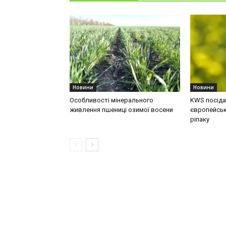
Новини
Новини
Особливості мінерального
KWS посідає
живлення пшениці озимої восени
європейськ
ріпаку