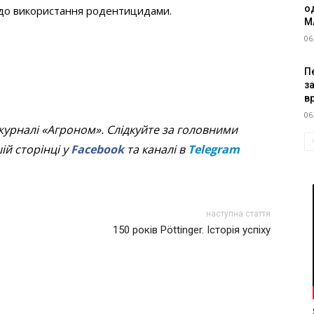
о
 до використання родентицидами.
M
06
Пе
з
в
06
журналі «Агроном». Слідкуйте за головними
й сторінці у
Facebook
та каналі в
Telegram
наступна стаття
150 років Pöttinger. Історія успіху