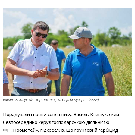
Василь Книшук (ФГ «Прометей») та Сергій Кучеров (BASF)
Порадували і посіви соняшнику. Василь Книшук, який
безпосередньо керує господарською діяльністю
ФГ «Прометей», підкреслив, що ґрунтовий гербіцид