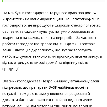
На майбутнє господарства та рідного краю працює і ФГ
«Прометей» на Івано-Франківщині. Це багато­профільне
господарство, де вирощують широкий спектр польових,
овочевих та садових культур, потужно розвивається
тваринницька галузь, є власна переробка. За час своєї
роботи господарство зросло від 300 до 5700 гектарів
землі… Фахівці підкреслюють, що тут застосовують
найбільш сучасні технології, які пропонуються на ринку, а
відтак отримують високі врожаї та відмінну якість
продукції.
Власник господарства Петро Книшук у вітальному слові
підкреслив, що препарати BASF найбільш якісні та
потужні – тож дають змогу впевнено працювати й
досягати бажаних показників. Цей рік видався дуже
важким, дощі йшли півтора місяці, збили всі терміни