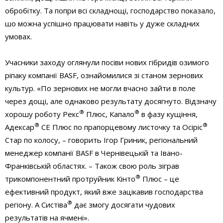
обробітку. Та попри всі складнощі, господарство показало,
шо можна успішно працювати навіть у дуже складних
умовах.
Учасники заходу оглянули посіви нових гібридів озимого
ріпаку компанії BASF, ознайомилися зі станом зернових
культур. «По зернових не могли вчасно зайти в поле
через дощі, але однаково результату досягнуто. Відзначу
®
®
хорошу роботу Рекс
Плюс, Капало
в фазу кущіння,
®
®
Адексар
СЕ Плюс по прапорцевому листочку та Осіріс
Стар по колосу, – говорить Ігор Гриник, регіональний
менеджер компанії BASF в Чернівецькій та Івано-
Франківській областях. – Також свою роль зіграв
®
трикомпонентний протруйник Кінто
Плюс – це
ефективний продукт, який вже зацікавив господарства
®
регіону. А Систіва
дає змогу досягати чудових
результатів на ячмені».