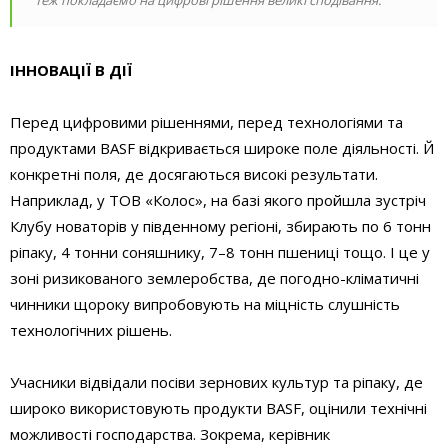
теж покладаємо на цифрові рішення великі сподівання.
ІННОВАЦІЇ В ДІЇ
Перед цифровими рішеннями, перед технологіями та
продуктами BASF відкривається широке поле діяльності. Й
конкретні поля, де досягаються високі результати.
Наприклад, у ТОВ «Колос», на базі якого пройшла зустріч
Клубу новаторів у південному регіоні, збирають по 6 тонн
ріпаку, 4 тонни соняшнику, 7–8 тонн пшениці тощо. І це у
зоні ризикованого землеробства, де погодно-кліматичні
чинники щороку випробовують на міцність слушність
технологічних рішень.
Учасники відвідали посіви зернових культур та ріпаку, де
широко використовують продукти BASF, оцінили технічні
можливості господарства. Зокрема, керівник