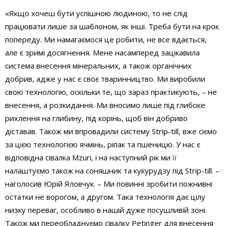
«Якщо хочеш бути успішною людиною, то не слід
працювати лише за шаблоном, як інші. Треба бути на крок
попереду. Ми намагаємося це робити, не все вдається,
але є зримі досягнення. Мене насамперед зацікавила
система внесення мінеральних, а також органічних
добрив, адже у нас є своє тваринництво. Ми виробили
свою технологію, оскільки те, що зараз практикують, – не
внесення, а розкидання. Ми вносимо лише під глибоке
рихлення на глибину, під корінь, щоб він добриво
діставав. Також ми впровадили систему Strip-till, вже сіємо
за цією технологією ячмінь, ріпак та пшеницю. У нас є
відповідна сівалка Mzuri, і на наступний рік ми її
налаштуємо також на соняшник та кукурудзу під Strip-till. –
наголосив Юрій Яловчук. – Ми повинні зробити пожнивні
остатки не ворогом, а другом. Така технологія дає цілу
низку переваг, особливо в нашій дуже посушливій зоні.
Також ми переобладнуємо сівалку Petinger для внесення