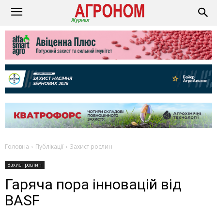
Головна
Публікації
Захист рослин
Захист рослин
Гаряча пора інновацій від
BASF