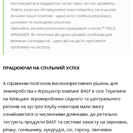
поспілкуватися предметно, на всі теми, які нас цікавлять.
Навіть коли ми обговорюємо наші помилки, ми в цьому
бачимо лише позитив – адже ми їх глибше розуміємо,
шукаємо та знаходимо рішення.
Звичайно, ми вже розпочали працювати з xarvio™ FIELD
MANAGER. Як помічник він дуже цікавий, особливо для
великих господарств – адже він не дасть проґавити
проблему чи загрозу.
ПРАЦЮЮЧИ НА СПІЛЬНИЙ УСПІХ
А справжнім полігоном високоефективних рішень для
землеробства є Агроцентр компанії BASF в селі Терезине
на Київщині. Агровиробники східного та центрального
регіонів на зустрічі Клубу новаторів мали змогу
ознайомитися із численними ділянками, де ретельно
тестують продукти BASF та системи захисту на зернових,
ріпаку, соняшнику, кукурудзі, сої, гороху, овочевих