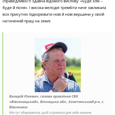
справедливості здавна відомого вислову: «Буде хліб –
буде й пісня». І висока мелодія трембіти наче закликала
всіх присутніх підкорювати нові й нові вершини у своїй
натхненній праці на землі.
Валерій Ліневич
, голова правління СВК
«Вівсяницький», Вінницька обл., Козятинський р-н, с.
Вівсяники
Ми тут збираємося, щоб отримати для себе знання,