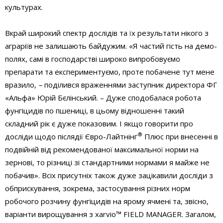
культурах.
Вкрай широкий спектр дослідів та їх результати нікого з
аграріїв не залишають байдужим. «Я частий гість на демо-
полях, самі в господарстві широко випробовуємо
препарати та експериментуємо, проте побачене тут мене
вразило,
–
поділився враженнями заступник директора ФГ
«Альфа» Юрій Бєлінський. – Дуже сподобалася робота
фунгіцидів по пшениці, в цьому відношенні такий
складний рік є дуже показовим. І якщо говорити про
®
досліди щодо післядії Євро-Лайтнінг
Плюс при внесенні в
подвійній від рекомендованої максимальної норми на
зернові, то різниці зі стандартними нормами я майже не
побачив». Всіх присутніх також дуже зацікавили досліди з
обприскування, зокрема, застосування різних норм
робочого розчину фунгіцидів на ярому ячмені та, звісно,
варіанти вирощування з хarvio™ FIELD MANAGER. Загалом,