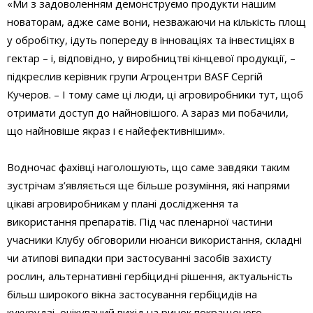
«Ми з задоволенням демонструємо продукти нашим
новаторам, адже саме вони, незважаючи на кількість площ
у обробітку, ідуть попереду в інноваціях та інвестиціях в
гектар – і, відповідно, у виробництві кінцевої продукції, –
підкреслив керівник групи Агроцентри BASF Сергій
Кучеров. – І тому саме ці люди, ці агровиробники тут, щоб
отримати доступ до найновішого. А зараз ми побачили,
що найновіше якраз і є найефективнішим».
Водночас фахівці наголошують, що саме завдяки таким
зустрічам з’являється ще більше розуміння, які напрями
цікаві агровиробникам у плані дослідження та
використання препаратів. Під час пленарної частини
учасники Клубу обговорили нюанси використання, складні
чи атипові випадки при застосуванні засобів захисту
рослин, альтернативні гербіцидні рішення, актуальність
більш широкого вікна застосування гербіцидів на
кукурудзі, очікуваний вихід на ринок покращеного