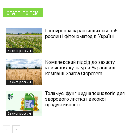
СТАТТІ ПО ТЕМІ
Поширення карантинних хвороб
рослин і фітонематод в Україні
Захист рослин
Комплексний підхід до захисту
ключових культур в Україні від
компанії Sharda Cropchem
Захист рослин
Теламус: фунгіцидна технологія для
здорового листка і високої
продуктивності
Захист рослин