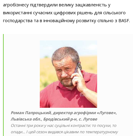
агробізнесу підтвердили велику зацікавленість у
використанні сучасних цифрових рішень для сільського
господарства та в інноваційному розвитку спільно з BASF.
Роман Папроцький
, директор агрофірми «Лугове»,
Львівська обл., Бродівський р-н, с. Лугове
Останні три роки у нас суцільні конт­расти: то посухи, то
опади… І цей сезон видався цікавим по температурному