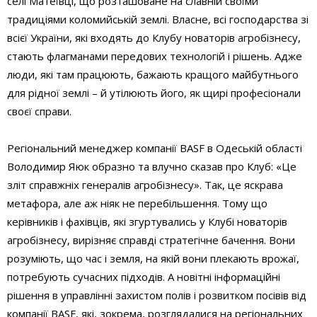
селі Матеївці, що розташоване на славній своїми
традиціями коломийській землі. Власне, всі господарства зі
всієї України, які входять до Клубу новаторів агробізнесу,
стають флагманами передових технологій і рішень. Адже
люди, які там працюють, бажають кращого майбутнього
для рідної землі – й утілюють його, як щирі професіонали
своєї справи.
Регіональний менеджер компанії BASF в Одеській області
Володимир Яюк образно та влучно сказав про Клуб: «Це
зліт справжніх генералів агробізнесу». Так, це яскрава
метафора, але аж ніяк не перебільшення. Тому що
керівників і фахівців, які згуртувались у Клубі новаторів
агробізнесу, вирізняє справді стратегічне бачення. Вони
розуміють, що час і земля, на якій вони плекають врожаї,
потребують сучасних підходів. А новітні інформаційні
рішення в управлінні захистом полів і розвитком посівів від
компанії BASF, які, зокрема, розглядалися на регіональних