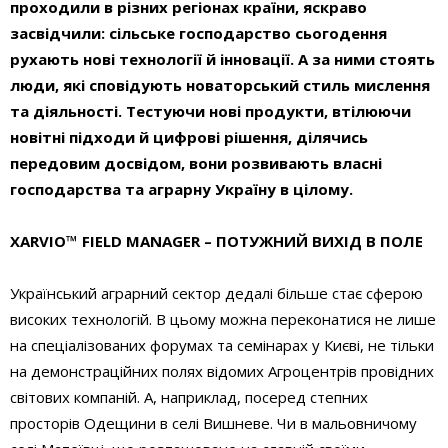
проходили в різних регіонах країни, яскраво
засвідчили: сільське господарство сьогодення
рухають нові технології й інновації. А за ними стоять
люди, які сповідують новаторський стиль мислення
та діяльності. Тестуючи нові продукти, втілюючи
новітні підходи й цифрові рішення, ділячись
передовим досвідом, вони розвивають власні
господарства та аграрну Україну в цілому.
XARVIO™
FIELD MANAGER – ПОТУЖНИЙ ВИХІД В ПОЛЕ
Український аграрний сектор дедалі більше стає сферою
високих технологій. В цьому можна переконатися не лише
на спеціалізованих форумах та семінарах у Києві, не тільки
на демонстраційних полях відомих Агроцентрів провідних
світових компаній. А, наприклад, посеред степних
просторів Одещини в селі Вишневе. Чи в мальовничому