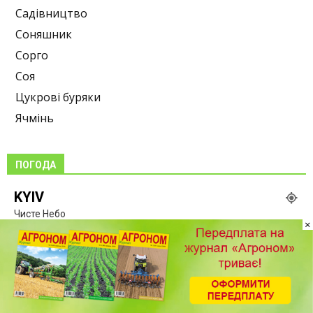
Садівництво
Соняшник
Сорго
Соя
Цукрові буряки
Ячмінь
ПОГОДА
KYIV
Чисте Небо
×
°
24.3
°
C
24.3
°
24.3
55 %
3.8kmh
0 %