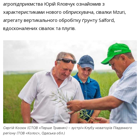
агропідприємства Юрій Яловчук ознайомив з
характеристиками нового обприскувача, сівалки Mzuri,
агрегату вертикального обробітку ґрунту Salford,
вдосконалених сівалок та плугів.
Сергій Косюк (СТОВ «Перше Травня») – зустріч Клубу новаторів Південного
регіону (ТОВ «Колос», Одеська обл.)