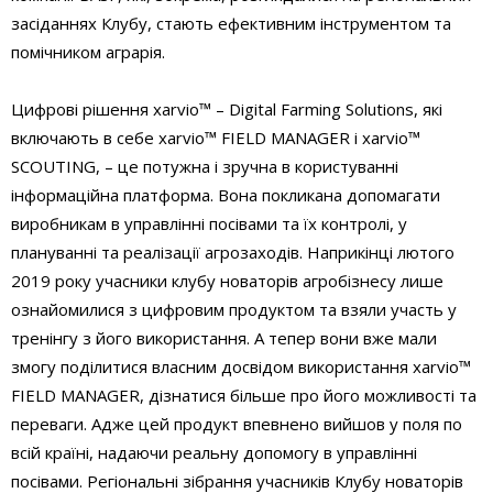
засіданнях Клубу, стають ефективним інструментом та
помічником аграрія.
Цифрові рішення xarvio™ – Digital Farming Solutions, які
включають в себе xarvio™ FIELD MANAGER і хarvio™
SCOUTING, – це потужна і зручна в користуванні
інформаційна платформа. Вона покликана допомагати
виробникам в управлінні посівами та їх контролі, у
плануванні та реалізації агрозаходів. Наприкінці лютого
2019 року учасники клубу новаторів агробізнесу лише
ознайомилися з цифровим продуктом та взяли участь у
тренінгу з його використання. А тепер вони вже мали
змогу поділитися власним досвідом використання xarvio™
FIELD MANAGER, дізнатися більше про його можливості та
переваги. Адже цей продукт впевнено вийшов у поля по
всій країні, надаючи реальну допомогу в управлінні
посівами. Регіональні зібрання учасників Клубу новаторів