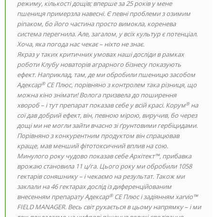
режиму, кількості дощів; вперше за 25 років у мене
пшениця примерзла навесні. Є певні проблеми з озимим
ріпаком, бо його частина просто вимокла, коренева
система перегнила. Але, загалом, у всіх культур є потенціал.
Хоча, яка погода нас чекає – ніхто не знає.
Якраз у таких критичних умовах наші досліди в рамках
роботи Клубу новаторів аграрного бізнесу показують
ефект. Наприклад, там, де ми обробили пшеницю засобом
®
Адексар
СЕ Плюс, порівняно з контролем така різниця, що
можна кіно знімати! Волога призвела до поширення
®
хвороб – і тут препарат показав себе у всій красі. Корум
на
сої дав добрий ефект, він, певною мірою, виручив, бо через
дощі ми не могли зайти вчасно зі ґрунтовими гербіцидами.
Порівняно з конкурентним продуктом він спрацював
краще, мав менший фітотоксичний вплив на сою.
Минулого року чудово показав себе Архітект™, прибавка
врожаю становила 11 ц/га. Цього року ми обробили 1058
гектарів соняшнику – і чекаємо на результат. Також ми
заклали на 46 гектарах дослід із диференційованим
®
внесенням препарату Адексар
СЕ Плюс і задіянням xarvio™
FIELD MANAGER. Весь світ рухається в цьому напрямку – і ми