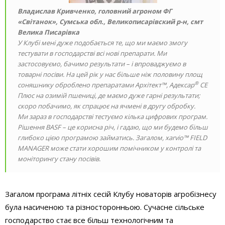
Владислав Кривченко
,
головний агроном ФГ
«Світанок», Сумська обл., Великописарівский р-н, смт
Велика Писарівка
У Клубі мені дуже подобається те, що ми маємо змогу
тестувати в господарстві всі нові препарати. Ми
застосовуємо, бачимо результати – і впроваджуємо в
товарні посіви. На цей рік у нас більше ніж половину площ
®
соняшнику оброблено препаратами Архітект™, Адексар
СЕ
Плюс на озимій пшениці, де маємо дуже гарні результати;
скоро побачимо, як спрацює на ячмені в другу обробку.
Ми зараз в господарстві тестуємо кілька цифрових програм.
Рішення BASF – це корисна річ, і гадаю, що ми будемо більш
глибоко цією програмою займатись. Загалом, xarvio™ FIELD
MANAGER може стати хорошим помічником у контролі та
моніторингу стану посівів.
Загалом програма літніх сесій Клубу новаторів агробізнесу
була насиченою та різносторонньою. Сучасне сільське
господарство стає все більш технологічним та