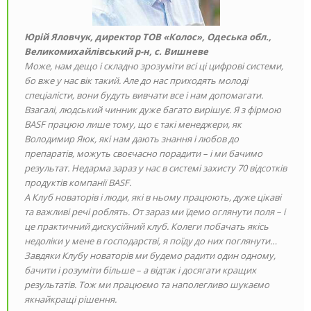
Юрій Яловчук
, директор ТОВ «Колос», Одеська обл.,
Великомихайлівський р-н, с. Вишневе
Може, нам дещо і складно зрозуміти всі ці цифрові системи,
бо вже у нас вік такий. Але до нас приходять молоді
спеціалісти, во­­ни будуть вивчати все і нам допомагати.
Взагалі, людський чинник дуже багато вирішує. Я з фірмою
BASF працюю лише тому, що є такі менеджери, як
Володимир Яюк, які нам дають знання і любов до
препаратів, можуть своєчасно порадити – і ми бачимо
результат. Недарма зараз у нас в системі захисту 70 відсотків
продуктів компанії BASF.
А Клуб новаторів і люди, які в ньому працюють, дуже цікаві
та важливі речі роблять. От зараз ми їдемо оглянути поля – і
це практичний дискусійний клуб. Колеги побачать якісь
недоліки у мене в господарстві, я поїду до них поглянути…
Завдяки Клубу новаторів ми будемо радити один одному,
бачити і розуміти більше – а відтак і досягати кращих
результатів. Тож ми працюємо та наполегливо шукаємо
якнайкращі рішення.