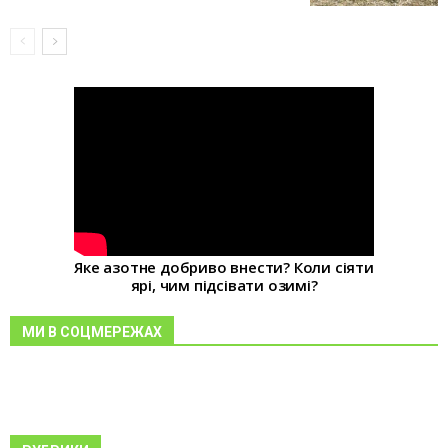
Яке азотне добриво внести? Коли сіяти
ярі, чим підсівати озимі?
МИ В СОЦМЕРЕЖАХ