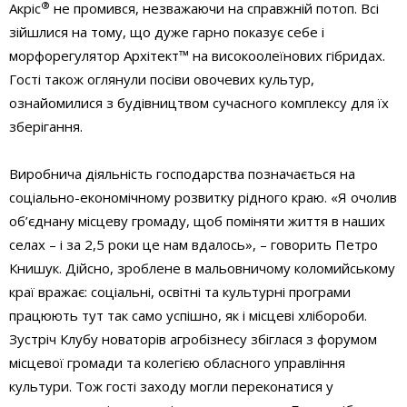
®
Акріс
не промився, незважаючи на справжній потоп. Всі
зійшлися на тому, що дуже гарно показує себе і
морфорегулятор Архітект™ на високоолеїнових гібридах.
Гості також оглянули посіви овочевих культур,
ознайомилися з будівництвом сучасного комплексу для їх
зберігання.
Виробнича діяльність господарства позначається на
соціально-економічному розвитку рідного краю. «Я очолив
об’єднану місцеву громаду, щоб поміняти життя в наших
селах – і за 2,5 роки це нам вдалось», – говорить Петро
Книшук. Дійсно, зроблене в мальовничому коломийському
краї вражає: соціальні, освітні та культурні програми
працюють тут так само успішно, як і місцеві хлібороби.
Зустріч Клубу новаторів агробізнесу збіглася з форумом
місцевої громади та колегією обласного управління
культури. Тож гості заходу могли переконатися у