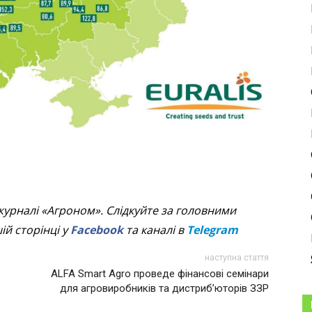
журналі «Агроном». Слідкуйте за головними
й сторінці у
Facebook
та каналі в
Telegram
наступна стаття
ALFA Smart Agro проведе фінансові семінари
для агровиробників та дистриб’юторів ЗЗР