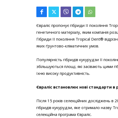
Євраліс пропонує гібриди ІІ покоління Tro
генетичного матеріалу, яким компанія роз
Гібриди ІІ покоління Tropical Dent® відрі
яких ґрунтово-кліматичних умов.
Популярність гібридів кукурудзи ІІ поколі
збільшуються площі, які засівають цими г
їхню високу продуктивність.
Євраліс встановлює нові стандарти в 
Після 15 років селекційних досліджень в 2
гібридів кукурудзи, яке отримало назву Tr
селекційна програма Євраліс.