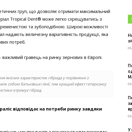
енетичних груп, що дозволяє отримати максимальний
ріал Tropical Dent® може легко схрещуватись з
 кременистою та зубоподібною. Широкі можливості
л надають величезну варіативність продукції, яка
Н
зі
вих потреб.
06
— важливий гравець на ринку зернових в Європі.
П
о
M
ня якісних характеристик гібрида у порівнянні з
між собою батьківські лінії, тим кращий ефект гетерозису
06
истики отримує гібрид.
Пе
з
Євраліс відповідає на потреби ринку завдяки
в
06
У
оригінальних продуктів з різноманітними високими