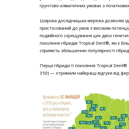
грунтово-кліматичних умовах з початкових
Широка дослідницька мережа дозволяє іде
пристосований до умов з високим потенціа
подвійного схрещування цих двох генетичн
покоління гібридів Tropical Dent®, які є 
сприяють збільшенню популярності гібриді
Перші гібриди ІІ покоління Tropical Den
350) — отримали найкращі відгуки від фер