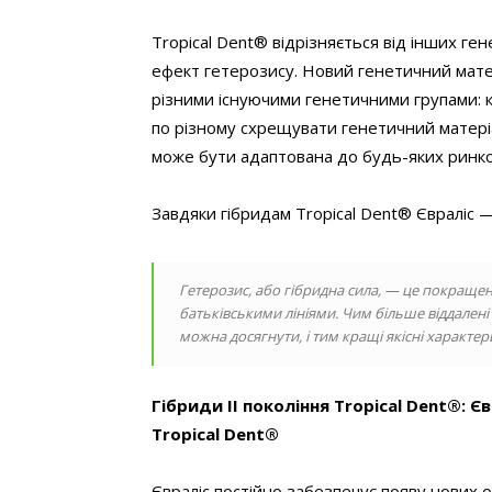
Tropical Dent® відрізняється від інших г
ефект гетерозису. Новий генетичний мате
різними існуючими генетичними групами:
по різному схрещувати генетичний матеріа
може бути адаптована до будь-яких ринко
Завдяки гібридам Tropical Dent® Євраліс 
Гетерозис, або гібридна сила, — це покращен
батьківськими лініями. Чим більше віддалені 
можна досягнути, і тим кращі якісні характер
Гібриди ІІ покоління Tropical Dent®: 
Tropical Dent®
Євраліс постійно забезпечує появу нових 