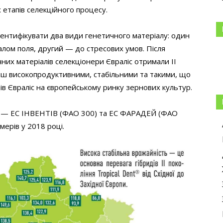
 етапів селекційного процесу.
нтифікувати два види генетичного матеріалу: один
лом поля, другий — до стресових умов. Після
их матеріалів селекціонери Євраліс отримали ІІ
більш високопродуктивними, стабільними та такими, що
в Євраліс на європейському ринку зернових культур.
t® — ЕС ІНВЕНТІВ (ФАО 300) та ЕС ФАРАДЕЙ (ФАО
мерів у 2018 році.