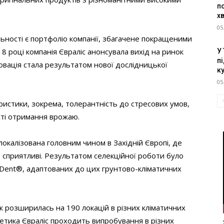
п
х
05
льності є портфоліо компанії, збагачене покращеними
8 році компанія Євраліс анонсувала вихід на ринок
У
пі
нновація стала результатом нової дослідницької
к
05
еристики, зокрема, толерантність до стресових умов,
сті отримання врожаю.
окалізована головним чином в Західній Європі, де
сприятливі. Результатом селекційної роботи було
al Dent®, адаптованих до цих грунтово-кліматичних
 розширилась на 190 локацій в різних кліматичних
енетика Євраліс проходить випробування в різних