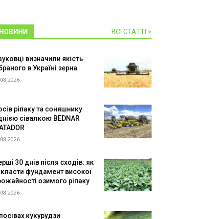
НОВИНИ
ВСІ СТАТТІ >
ауковці визначили якість
браного в Україні зерна
.08.2026
осів ріпаку та соняшнику
днією сівалкою BEDNAR
ATADOR
.08.2026
рші 30 днів після сходів: як
акласти фундамент високої
рожайності озимого ріпаку
.08.2026
 посівах кукурудзи