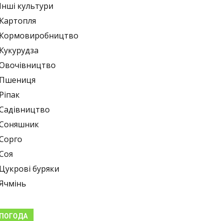
Інші культури
Картопля
Кормовиробництво
Кукурудза
Овочівництво
Пшениця
Ріпак
Садівництво
Соняшник
Сорго
Соя
Цукрові буряки
Ячмінь
ПОГОДА