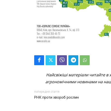
Найсвіжіші матеріали читайте в 
агрономічними новинами на наші
попередня стаття
РНК проти хвороб рослин