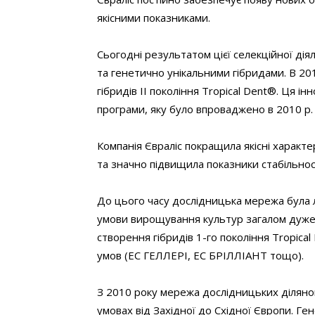
якісними показниками.
Сьогодні результатом цієї селекційної дія
та генетично унікальними гібридами. В 201
гібридів ІІ покоління Tropical Dent®. Ця і
програми, яку було впроваджено в 2010 р.
Компанія Євраліс покращила якісні характ
та значно підвищила показники стабільно
До цього часу дослідницька мережа була л
умови вирощування культур загалом дуже 
створення гібридів 1-го покоління Tropic
умов (ЕС ГЕЛЛЕРІ, ЕС БРІЛЛІАНТ тощо).
З 2010 року мережа дослідницьких ділянок
умовах від Західної до Східної Європи. Г