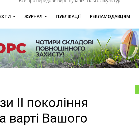
Все про передове вирощування сільгоспкультур
ЄКТИ
ЖУРНАЛ
ПУБЛІКАЦІЇ
РЕКЛАМОДАВЦЯМ
зи ІІ покоління
на варті Вашого