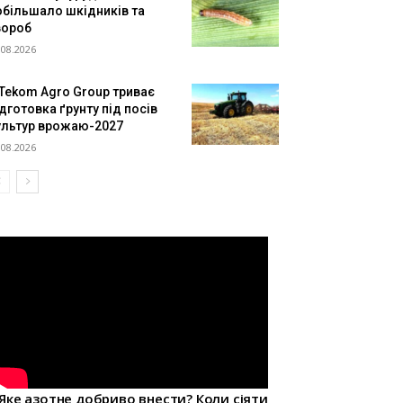
обільшало шкідників та
вороб
.08.2026
 Tekom Agro Group триває
дготовка ґрунту під посів
ультур врожаю-2027
.08.2026
Яке азотне добриво внести? Коли сіяти