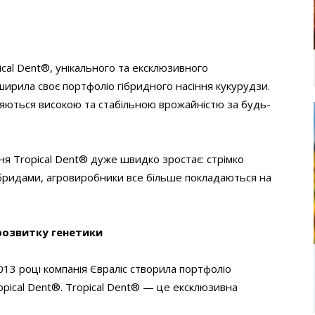
pical Dent®, унікального та ексклюзивного
ширила своє портфоліо гібридного насіння кукурудзи.
зняються високою та стабільною врожайністю за будь-
ння Tropical Dent® дуже швидко зростає: стрімко
ібридами, агровиробники все більше покладаються на
розвитку генетики
013 році компанія Євраліс створила портфоліо
opical Dent®. Tropical Dent® — це ексклюзивна