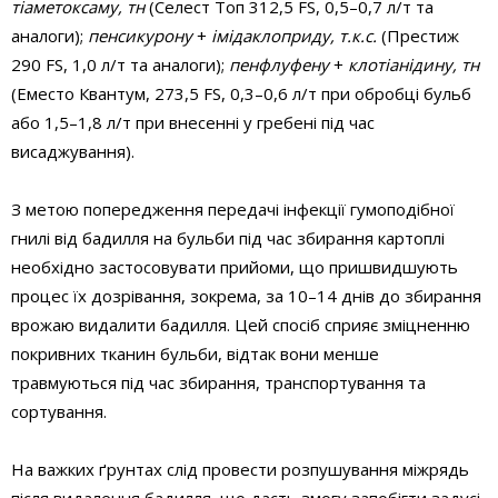
тіаметоксаму, тн
(Селест Топ 312,5 FS, 0,5–0,7 л/т та
аналоги);
пенсикурону
+
імідаклоприду, т.к.с.
(Престиж
290 FS, 1,0 л/т та аналоги);
пенфлуфену
+
клотіанідину, тн
(Еместо Квантум, 273,5 FS, 0,3–0,6 л/т при обробці бульб
або 1,5–1,8 л/т при внесенні у гребені під час
висаджування).
З метою попередження передачі інфекції гумоподібної
гнилі від бадилля на бульби під час збирання картоплі
необхідно застосовувати прийоми, що пришвидшують
процес їх дозрівання, зокрема, за 10–14 днів до збирання
врожаю видалити бадилля. Цей спосіб сприяє зміцненню
покривних тканин бульби, відтак вони менше
травмуються під час збирання, транспортування та
сортування.
На важких ґрунтах слід провести розпушування міжрядь