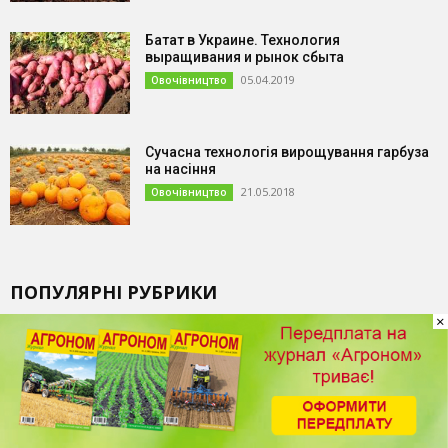
Батат в Украине. Технология
выращивания и рынок сбыта
05.04.2019
Овочівництво
Сучасна технологія вирощування гарбуза
на насіння
21.05.2018
Овочівництво
ПОПУЛЯРНІ РУБРИКИ
×
Новини
4030
Захист рослин
231
Агротехніка
193
Добрива
163