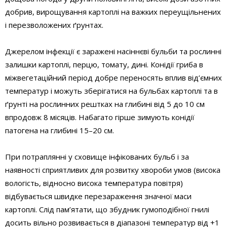
добрив, вирощування картоплі на важких переущільнених
і перезволожених ґрунтах.
Джерелом інфекції є заражені насіннєві бульби та рослинні
залишки картоплі, перцю, томату, дині. Конідії гриба в
міжвегетаційний період добре переносять вплив від’ємних
температур і можуть зберігатися на бульбах картоплі та в
ґрунті на рослинних рештках на глибині від 5 до 10 см
впродовж 8 місяців. Набагато гірше зимують конідії
патогена на глибині 15–20 см.
При потраплянні у сховище інфікованих бульб і за
наявності сприятливих для розвитку хвороби умов (висока
вологість, відносно висока температура повітря)
відбувається швидке перезараження значної маси
картоплі. Слід пам’ятати, що збудник гумоподібної гнилі
досить вільно розвивається в діапазоні температур від +1