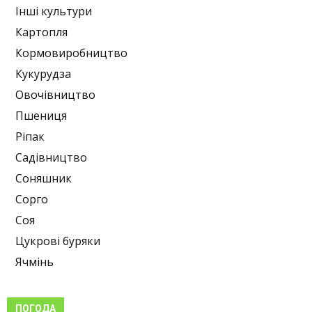
Інші культури
Картопля
Кормовиробництво
Кукурудза
Овочівництво
Пшениця
Ріпак
Садівництво
Соняшник
Сорго
Соя
Цукрові буряки
Ячмінь
ПОГОДА