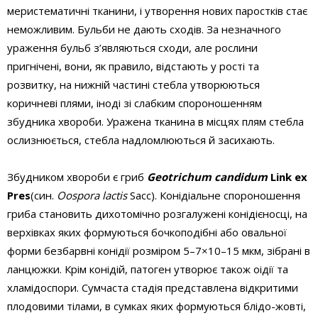
меристематичні тканини, і утворення нових паростків стає
неможливим. Бульби не дають сходів. За незначного
ураження бульб з’являються сходи, але рослини
пригнічені, вони, як правило, відстають у рості та
розвитку, на нижній частині стебла утворюються
коричневі плями, іноді зі слабким спороношенням
збудника хвороби. Уражена тканина в місцях плям стебла
ослизнюється, стебла надломлюються й засихають.
Збудником хвороби є гриб
Geotrichum candidum
Link ex
Pres
(син.
Oospora lactis
Sacc). Конідіальне спороношення
гриба становить дихотомічно розгалужені конідієносці, на
верхівках яких формуються бочкоподібні або овальної
форми безбарвні конідії розміром 5–7×10–15 мкм, зібрані в
ланцюжки. Крім конідій, патоген утворює також оідії та
хламідоспори. Сумчаста стадія представлена відкритими ​​
плодовими тілами, в сумках яких формуються блідо-жовті,