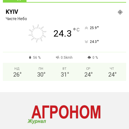
KYIV
Чисте Небо
°
25.9
°
C
24.3
°
24.3
56 %
0.5kmh
0 %
НД
ПН
ВТ
СР
ЧТ
26
°
30
°
31
°
24
°
24
°