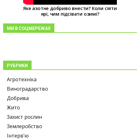
Яке азотне добриво внести? Коли сіяти
ярі, чим підсівати озимі?
МИ В СОЦМЕРЕЖАХ
РУБРИКИ
Агротехніка
Виноградарство
Добрива
Жито
Захист рослин
Землеробство
Інтерв’ю