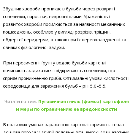
Збудник хвороби проникає в бульби через розкриті
сочевички, паростки, некрозні плями. Ураженість і
розвиток хвороби посилюються за наявності механічних
пошкоджень, особливо у вигляді розрізів, тріщин,
обдертої перидерми, а також при їх переохолодженні та
ознаках фізіологічної задухи.
При пересиченні ґрунту водою бульби картоплі
починають задихатися і відкривають сочевички, що
сприяє проникненню гриба. Оптимальні умови кислотності
середовища для зараження бульб – рН 5,0–5,5.
Читати по темі:
Пуговичная гниль (фомоз) картофеля
и меры по ограничению ее вредоносности
В польових умовах зараженню картоплі сприяють тепла
дощова погода у другій половині літа, високі дози азотних