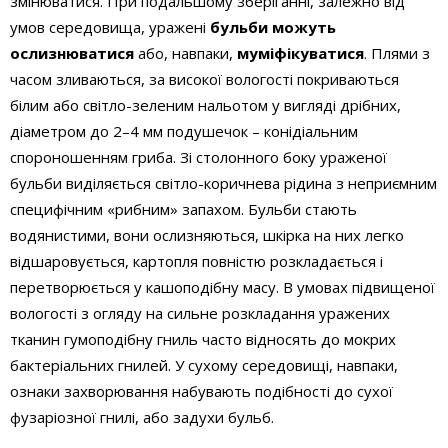
змінюватися. При подальшому зберіганні, залежно від
умов середовища, уражені
бульби можуть
ослизнюватися
або, навпаки,
муміфікуватися
. Плями з
часом зливаються, за високої вологості покриваються
білим або світло-зеленим нальотом у вигляді дрібних,
діаметром до 2–4 мм подушечок – конідіальним
спороношенням гриба. Зі столонного боку ураженої
бульби виділяється світло-коричнева рідина з неприємним
специфічним «рибним» запахом. Бульби стають
водянистими, вони ослизняються, шкірка на них легко
відшаровується, картопля повністю розкладається і
перетворюється у кашоподібну масу. В умовах підвищеної
вологості з огляду на сильне розкладання уражених
тканин гумоподібну гниль часто відносять до мокрих
бактеріальних гнилей. У сухому середовищі, навпаки,
ознаки захворювання набувають подібності до сухої
фузаріозної гнилі, або задухи бульб.