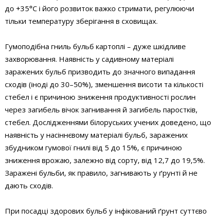
до +35°С і його розвиток важко стримати, регулюючи
тільки температуру зберігання в сховищах.
Гумоподібна гниль бульб картоплі – дуже шкідливе
захворювання. Наявність у садивному матеріалі
заражених бульб призводить до значного випадання
сходів (іноді до 30–50%), зменшення висоти та кількості
стебел і є причиною зниження продуктивності рослин
через загибель вічок загнивання й загибель паростків,
стебел. Дослідженнями білоруських учених доведено, що
наявність у насіннєвому матеріалі бульб, заражених
збудником гумової гнилі від 5 до 15%, є причиною
зниження врожаю, залежно від сорту, від 12,7 до 19,5%.
Заражені бульби, як правило, загнивають у ґрунті й не
дають сходів.
При посадці здорових бульб у інфікований ґрунт суттєво