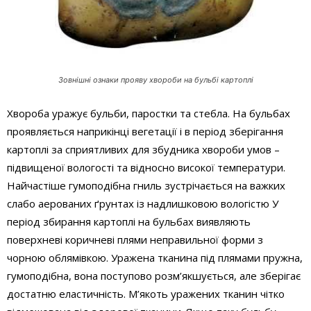
Зовнішні ознаки прояву хвороби на бульбі картоплі
Хвороба уражує бульби, паростки та стебла. На бульбах
проявляється наприкінці вегетації і в період зберігання
картоплі за сприятливих для збудника хвороби умов –
підвищеної вологості та відносно високої температури.
Найчастіше гумоподібна гниль зустрічається на важких
слабо аерованих ґрунтах із надлишковою вологістю У
період збирання картоплі на бульбах виявляють
поверхневі коричневі плями неправильної форми з
чорною облямівкою. Уражена тканина під плямами пружна,
гумоподібна, вона поступово розм’якшується, але зберігає
достатню еластичність. М’якоть уражених тканин чітко