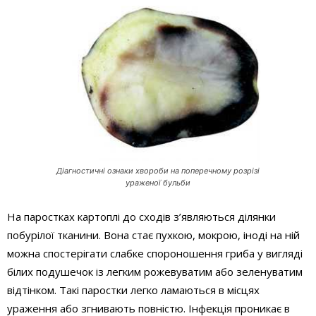
Діагностичні ознаки хвороби на поперечному розрізі
ураженої бульби
На паростках картоплі до сходів з’являються ділянки
побурілої тканини. Вона стає пухкою, мокрою, іноді на ній
можна спостерігати слабке спороношення гриба у вигляді
білих подушечок із легким рожевуватим або зеленуватим
відтінком. Такі паростки легко ламаються в місцях
ураження або згнивають повністю. Інфекція проникає в