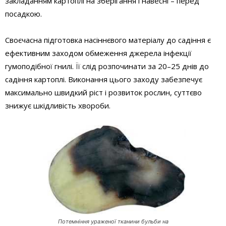
закладанням картоплі на зберігання і навесні – перед
посадкою.
Своєчасна підготовка насіннєвого матеріалу до садіння є
ефективним заходом обмеження джерела інфекції
гумоподібної гнилі. Її слід розпочинати за 20–25 днів до
садіння картоплі. Виконання цього заходу забезпечує
максимально швидкий ріст і розвиток рослин, суттєво
знижує шкідливість хвороби.
Потемніння ураженої тканини бульби на