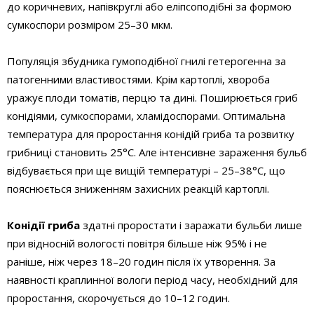
до коричневих, напівкруглі або еліпсоподібні за формою
сумкоспори розміром 25–30 мкм.
Популяція збудника гумоподібної гнилі гетерогенна за
патогенними властивостями. Крім картоплі, хвороба
уражує плоди томатів, перцю та дині. Поширюється гриб
конідіями, сумкоспорами, хламідо­спорами. Оптимальна
температура для проростання конідій гриба та розвитку
грибниці становить 25°С. Але інтенсивне зараження бульб
відбувається при ще вищій температурі – 25–38°С, що
пояснюється зниженням захисних реакцій картоплі.
Конідії гриба
здатні проростати і заражати бульби лише
при відносній вологості повітря більше ніж 95% і не
раніше, ніж через 18–20 годин після їх утворення. За
наявності краплинної вологи період часу, необхідний для
проростання, скорочується до 10–12 годин.