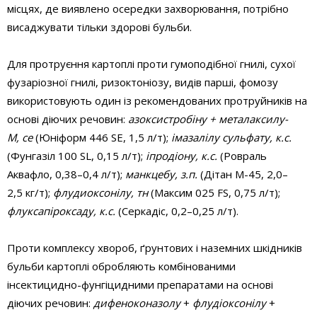
місцях, де виявлено осередки захворювання, потрібно
висаджувати тільки здорові бульби.
Для протруєння картоплі проти гумоподібної гнилі, сухої
фузаріозної гнилі, ризоктоніозу, видів парші, фомозу
використовують один із рекомендованих протруйників на
основі діючих речовин:
азоксистробіну + металаксилу-
М, се
(Юніформ 446 SE, 1,5 л/т);
імазалілу сульфату, к.с.
(Фунгазіл 100 SL, 0,15 л/т);
іпродіону, к.с.
(Ровраль
Аквафло, 0,38–0,4 л/т);
манкцебу, з.п.
(Дітан М-45, 2,0–
2,5 кг/т);
флудиоксонілу, тн
(Максим 025 FS, 0,75 л/т);
флуксапіроксаду, к.с.
(Серкадіс, 0,2–0,25 л/т).
Проти комплексу хвороб, ґрунтових і наземних шкідників
бульби картоплі обробляють комбінованими
інсектицидно-фунгіцидними препаратами на основі
діючих речовин:
дифеноконазолу
+
флудіоксонілу
+