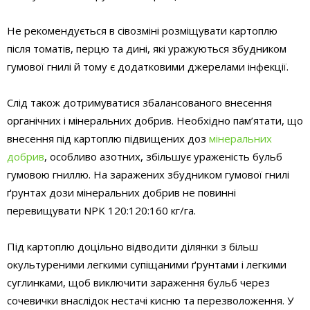
Не рекомендується в сівозміні розміщувати картоплю
після томатів, перцю та дині, які уражуються збудником
гумової гнилі й тому є додатковими джерелами інфекції.
Слід також дотримуватися збалансованого внесення
органічних і мінеральних добрив. Необхідно пам’ятати, що
внесення під картоплю підвищених доз
мінеральних
добрив
, особливо азотних, збільшує ураженість бульб
гумовою гниллю. На заражених збудником гумової гнилі
ґрунтах дози мінеральних добрив не повинні
перевищувати NPK 120:120:160 кг/га.
Під картоплю доцільно відводити ділянки з більш
окультуреними легкими супіщаними ґрунтами і легкими
суглинками, щоб виключити зараження бульб через
сочевички внаслідок нестачі кисню та перезволоження. У