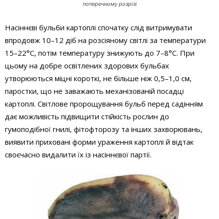
поперечному розрізі
Насіннєві бульби картоплі спочатку слід витримувати
впродовж 10–12 діб на розсіяному світлі за температури
15–22°С, потім температуру знижують до 7–8°С. При
цьому на добре освітлених здорових бульбах
утворюються міцні короткі, не більше ніж 0,5–1,0 см,
паростки, що не заважають механізованій посадці
картоплі. Світлове пророщування бульб перед садінням
дає можливість підвищити стійкість рослин до
гумоподібної гнилі, фітофторозу та інших захворювань,
виявити приховані форми ураження картоплі й відтак
своєчасно видалити їх із насіннєвої партії.