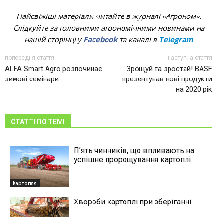
Найсвіжіші матеріали читайте в журналі «Агроном».
Слідкуйте за головними агрономічними новинами на
нашій сторінці у
Facebook
та каналі в
Telegram
попередня стаття
наступна стаття
ALFA Smart Agro розпочинає
Зрощуй та зростай! BASF
зимові семінари
презентував нові продукти
на 2020 рік
СТАТТІ ПО ТЕМІ
П’ять чинників, що впливають на
успішне пророщування картоплі
Картопля
Хвороби картоплі при зберіганні