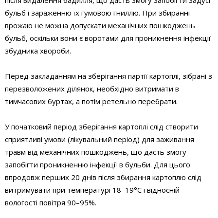
після видалення бадилля, що дасть змогу запобігти задусі
бульб і зараженню їх гумовою гниллю. При збиранні
врожаю не можна допускати механічних пошкоджень
бульб, оскільки вони є воротами для проникнення інфекції
збудника хвороби.
Перед закладанням на зберігання партії картоплі, зібрані з
перезволожених ділянок, необхідно витримати в
тимчасових буртах, а потім ретельно перебрати.
У початковий період зберігання картоплі слід створити
сприятливі умови (лікувальний період) для заживання
травм від механічних пошкоджень, що дасть змогу
запобігти проникненню інфекції в бульби. Для цього
впродовж перших 20 днів після збирання картоплю слід
витримувати при температурі 18–19°С і відносній
вологості повітря 90–95%.