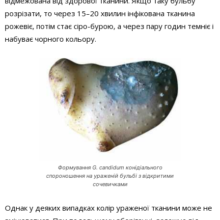
відме­жована від здорової тканини. Якщо таку бульбу
розрізати, то через 15–20 хвилин інфікована тканина
рожевіє, потім стає сіро-бурою, а через пару годин темніє і
набуває чорного кольору.
Формування G. candidum конідіального
спороношення на ураженій бульбі з відкритими
сочевичками
Однак у деяких випадках колір ураженої тканини може не