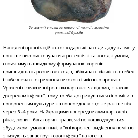
Загальний вигляд загниваючої темної паренхіми
ураженої бульби
Наведені організаційно-господарські заходи дадуть змогу
повніше використовувати агротехнічні та погодні умови,
сприятимуть швидкому формуванню коренів,
пришвидшать розвиток сходів, збільшать кількість стебел
і забезпечать отримання високого і якісного врожаю.
Уражені післяжнивні рештки картоплі, як відомо, є також
джерелом інфекції, тому треба дотримуватися сівозміни з
поверненням культури на попереднє місце не раніше ніж
через 3–4 роки. Найкращими попередниками картоплі є
ріпак, люпин, багаторічні трави, які не пошкоджуються
збудником гумової гнилі, а їхні кореневі виділення помітно
знижують запас ґрунтової інфекції патогена.