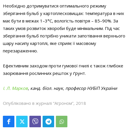
Необхідно дотримуватися оптимального режиму
зберігання бульб у картоплесховищах: температура в них
має бути в межах 1–3°С, вологість повітря – 85–90%. За
таких умов розвиток хвороби буде мінімальним. Під час
зберігання бульб потрібно уникати запотівання верхнього
шару насипу картоплі, яке сприяє її масовому
перезараженню.
Ефективним заходом проти гумової гнилі є також глибоке
заорювання рослинних решток у ґрунт.
І. Л. Марков
, канд. біол. наук, професор НУБіП України
Опубліковано в журналі “Агроном”, 2018