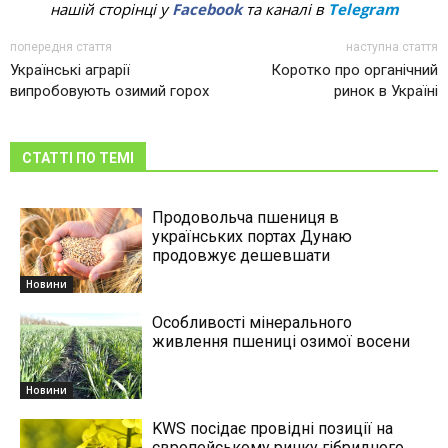
нашій сторінці у
Facebook
та каналі в
Telegram
попередня стаття
наступна стаття
Українські аграрії
Коротко про органічний
випробовують озимий горох
ринок в Україні
СТАТТІ ПО ТЕМІ
Продовольча пшениця в
українських портах Дунаю
продовжує дешевшати
Новини
Особливості мінерального
живлення пшениці озимої восени
Новини
KWS посідає провідні позиції на
європейському ринку гібридного