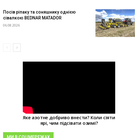
Посів ріпаку та соняшнику однією
сівалкою BEDNAR MATADOR
06.08.2026
Яке азотне добриво внести? Коли сіяти
ярі, чим підсівати озимі?
МИ В СОЦМЕРЕЖАХ