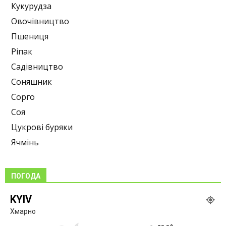
Кукурудза
Овочівництво
Пшениця
Ріпак
Садівництво
Соняшник
Сорго
Соя
Цукрові буряки
Ячмінь
ПОГОДА
KYIV
Хмарно