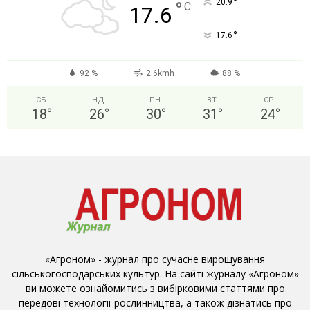
°
20.9
°
C
17.6
°
17.6
92 %
2.6kmh
88 %
СБ
НД
ПН
ВТ
СР
18
°
26
°
30
°
31
°
24
°
«Агроном» - журнал про сучасне вирощування
сільськогосподарських культур. На сайті журналу «Агроном»
ви можете ознайомитись з вибірковими статтями про
передові технології рослинництва, а також дізнатись про