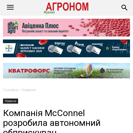
Головна
Новини
Новини
Компанія McConnel
розробила автономний
обприскувач