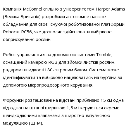
Компанія McConnel спільно з університетом Harper Adams
(Велика Британія) розробили автономне навісне
обладнання для своєї існуючої роботизованої платформи
Robocut RC56, яке дозволяє здійснювати вибіркове
обприскування рослин.
Робот управляється за допомогою системи Trimble,
оснащений камерою RGB для зйомки листків рослин,
радаром швидкості і 80-літровим баком. Система може
ідентифікувати та вибірково націлюватись на бур’яни за
допомогою мікропроцесорного керування.
Форсунки розташовані на відстані приблизно 15 см одна
від одної на штанзі шириною 1,5 м і керуються окремо
швидкодіючими клапанами з широтно-імпульсною
модуляцією (ШІМ).