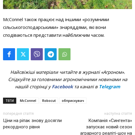
McConnel також працює над іншими «розумними
сільськогосподарськими» знаряддями, які вони
сподіваються представити найближчим часом.
Найсвіжіші матеріали читайте в журналі «Агроном».
Слідкуйте за головними агрономічними новинами на
нашій сторінці у
Facebook
та каналі в
Telegram
ТЕГИ
McConnel
Robocut
обприскувач
попередня стаття
наступна стаття
Ціни на ріпак знову досягли
Компанія «Сингента»
рекордного рівня
запускає новий сезон
аграрного реаліті-шоу на