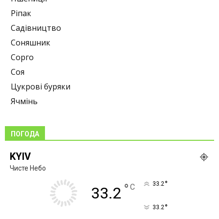
Ріпак
Садівництво
Соняшник
Сорго
Соя
Цукрові буряки
Ячмінь
ПОГОДА
KYIV
Чисте Небо
°
33.2
°
C
33.2
°
33.2