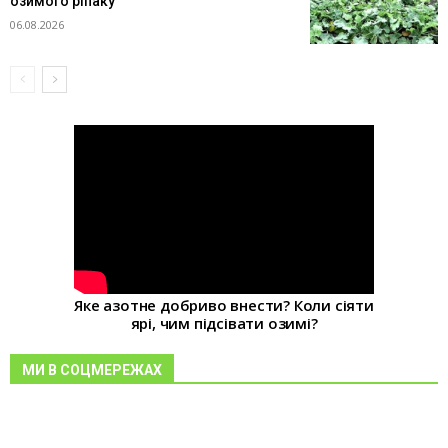
озимого ріпаку
06.08.2026
Яке азотне добриво внести? Коли сіяти
ярі, чим підсівати озимі?
МИ В СОЦМЕРЕЖАХ