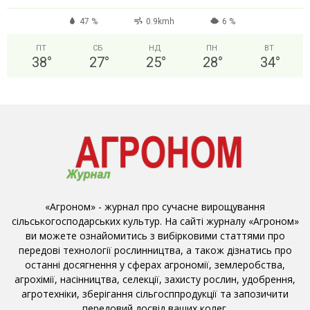
47 %
0.9kmh
6 %
ПТ
СБ
НД
ПН
ВТ
38
°
27
°
25
°
28
°
34
°
«Агроном» - журнал про сучасне вирощування
сільськогосподарських культур. На сайті журналу «Агроном»
ви можете ознайомитись з вибірковими статтями про
передові технології рослинництва, а також дізнатись про
останні досягнення у сферах агрономії, землеробства,
агрохімії, насінництва, селекції, захисту рослин, удобрення,
агротехніки, зберігання сільгосппродукції та запозичити
передовий досвід ваших колег.