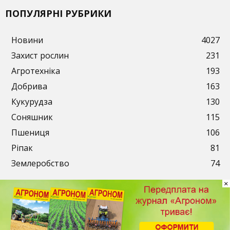
ПОПУЛЯРНІ РУБРИКИ
Новини
4027
Захист рослин
231
Агротехніка
193
Добрива
163
Кукурудза
130
Соняшник
115
Пшениця
106
Ріпак
81
Землеробство
74
×
Публікації
Рекламодавцям
Передплата
Контакти