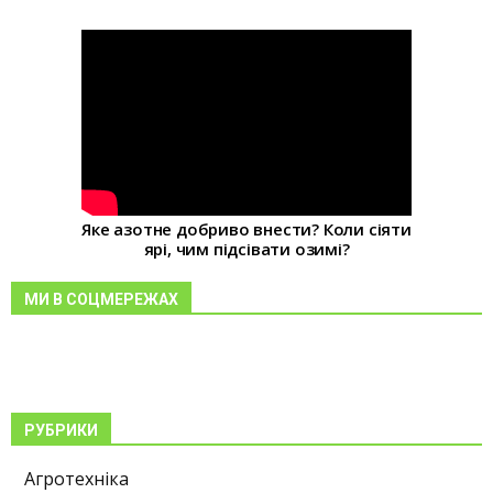
Яке азотне добриво внести? Коли сіяти
ярі, чим підсівати озимі?
МИ В СОЦМЕРЕЖАХ
РУБРИКИ
Агротехніка