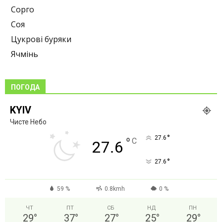
Сорго
Соя
Цукрові буряки
Ячмінь
ПОГОДА
KYIV
Чисте Небо
°
27.6
°
C
27.6
°
27.6
59 %
0.8kmh
0 %
ЧТ
ПТ
СБ
НД
ПН
29
°
37
°
27
°
25
°
29
°