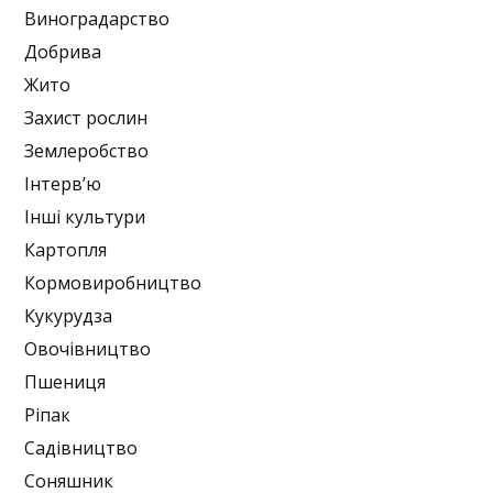
Виноградарство
Добрива
Жито
Захист рослин
Землеробство
Інтерв’ю
Інші культури
Картопля
Кормовиробництво
Кукурудза
Овочівництво
Пшениця
Ріпак
Садівництво
Соняшник