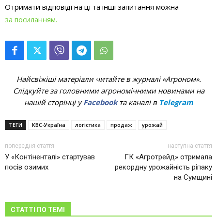
Отримати відповіді на ці та інші запитання можна
за посиланням.
Найсвіжіші матеріали читайте в журналі «Агроном».
Слідкуйте за головними агрономічними новинами на
нашій сторінці у
Facebook
та каналі в
Telegram
ТЕГИ
КВС-Україна
логістика
продаж
урожай
попередня стаття
наступна стаття
У «Контіненталі» стартував
ГК «Агротрейд» отримала
посів озимих
рекордну урожайність ріпаку
на Сумщині
СТАТТІ ПО ТЕМІ