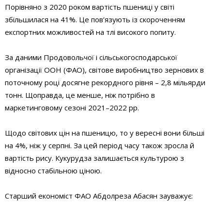
Порівняно з 2020 роком вартість пшениці у світі
збільшилася на 41%. Це пов’язують із
скорочення
м
експортних можливостей на тлі високого попиту.
За даними Продовольчої і сільськогосподарської
організації ООН (ФАО), світове виробництво зернових в
поточному
році досягне рекордного рівня
–
2,8 мільярд
и
тон
н. Щоправда, це менше,
ніж
потрібно
в
маркетинговому сезоні 2021
–
2022 р
р
.
Щодо світових цін на пшеницю, то у вересні вони більші
на 4%, ніж
у серпні.
За цей період часу також зросла й
вартість рису. Кукурудза залишається культурою з
відносно стабільною ціною.
С
тарший економіст ФАО Абдолреза Абасян
зауважує: