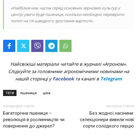
«
Найближчим часом с
еред основних зернових культур
у
центрі уваги
буде
пшениця
, оскільки
необхідно
перевірити
попит
на тлі швидкого зростання вартості»
.
Найсвіжіші матеріали читайте в журналі «Агроном».
Слідкуйте за головними агрономічними новинами на
нашій сторінці у
Facebook
та каналі в
Telegram
ТЕГИ
пшениця
ціна
попередня стаття
наступна стаття
Багаторічна пшениця –
Без жодної насінини:
революція в рослинництві чи
селекціонери вивели нові
повернення до джерел?
сорти солодкого перцю