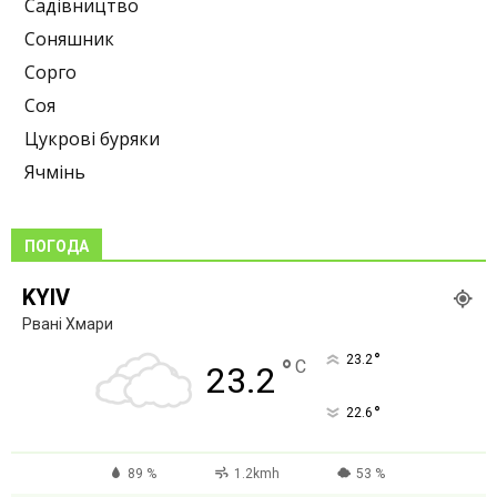
Садівництво
Соняшник
Сорго
Соя
Цукрові буряки
Ячмінь
ПОГОДА
KYIV
Рвані Хмари
°
23.2
°
C
23.2
°
22.6
89 %
1.2kmh
53 %