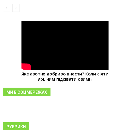
Яке азотне добриво внести? Коли сіяти
ярі, чим підсівати озимі?
МИ В СОЦМЕРЕЖАХ
РУБРИКИ