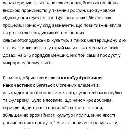
характеризуються надвисокою реакційною активністю,
високою проникністю у тканини рослин, що зумовлює
підвищення ефективності фізіологічних і біохімічних
процесів. Причому слід зазначити, що позитивний вплив
на розвиток і продуктивність основних
сільськогосподарських культур, а також бактерицидну дію
наночастинки чинять у вкрай малих – «гомеопатичних»
дозах, на 5–6 порядків менших, ніж той самий продукт у
макророзмірному стані.
Як мікродобрива вивчалися
колоїдні розчини
наночастинок
багатьох біогенних елементів,
ультрадисперсні порошки металів, вуглецеві нанотрубки
та фулерени. Було з’ясовано, що наномікродобрива
сприяли підвищенню польової схожості насіння,
збільшенню врожайності культур і поліпшенню якості
рослинницької продукції. Але всі позитивні результати,