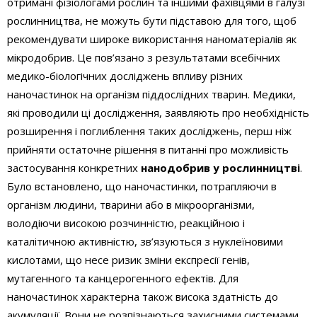
отримані фізіологами рослин та іншими фахівцями в галузі
рослинництва, не можуть бути підставою для того, щоб
рекомендувати широке використання наноматеріалів як
мікродобрив. Це пов’язано з результатами всебічних
медико-біологічних досліджень впливу різних
наночастинок на організм піддослідних тварин. Медики,
які проводили ці дослідження, заявляють про необхідність
розширення і поглиблення таких досліджень, перш ніж
прийняти остаточне рішення в питанні про можливість
застосування конкретних
нанодобрив у рослинництві
.
Було встановлено, що наночастинки, потрапляючи в
організм людини, тварини або в мікроорганізми,
володіючи високою розчинністю, реакційною і
каталітичною активністю, зв’язуються з нуклеїновими
кислотами, що несе ризик зміни експресії генів,
мутагенного та канцерогенного ефектів. Для
наночастинок характерна також висока здатність до
акумуляції. Вони не розпізнаються захисними системами