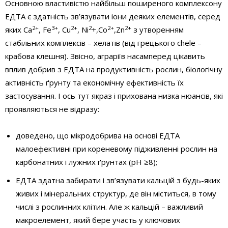
Основною властивістю найбільш поширеного комплексону
ЕДТА є здатність зв’язувати іони деяких елементів, серед
2+
3+
2+
2
2+
2+
яких Ca
, Fe
, Cu
, Ni
+,Co
,Zn
з утворенням
стабільних комплексів – хелатів (від грецького chele –
крабова клешня). Звісно, аграріїв насамперед цікавить
вплив добрив з ЕДТА на продуктивність рослин, біологічну
активність ґрунту та економічну ефективність їх
застосування. І ось тут якраз і прихована низка нюансів, які
проявляються не відразу:
доведено, що мікродобрива на основі ЕДТА
малоефективні при кореневому підживленні рослин на
карбонатних і лужних ґрунтах (pH ≥8);
ЕДТА здатна забирати і зв’язувати кальцій з будь-яких
живих і мінеральних структур, де він міститься, в тому
числі з рослинних клітин. Але ж кальцій – важливий
макроелемент, який бере участь у ключових