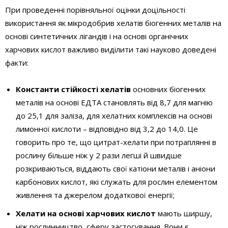
При проведенні порівняльної оцінки доцільності
використання як мікродобрив хелатів біогенних металів на
основі синтетичних лігандів і на основі органічних
харчових кислот важливо виділити такі науково доведені
факти:
Константи стійкості хелатів
основних біогенних
металів на основі ЕДТА становлять від 8,7 для магнію
до 25,1 для заліза, для хелатних комплексів на основі
лимонної кислоти – відповідно від 3,2 до 14,0. Це
говорить про те, що цитрат-хелати при потраплянні в
рослину більше ніж у 2 рази легші й швидше
розкриваються, віддають свої катіони металів і аніони
карбонових кислот, які служать для рослин елементом
живлення та джерелом додаткової енергії;
Хелати на основі харчових кислот
мають ширшу,
ніж рослинництво, сферу застосування. Вони є