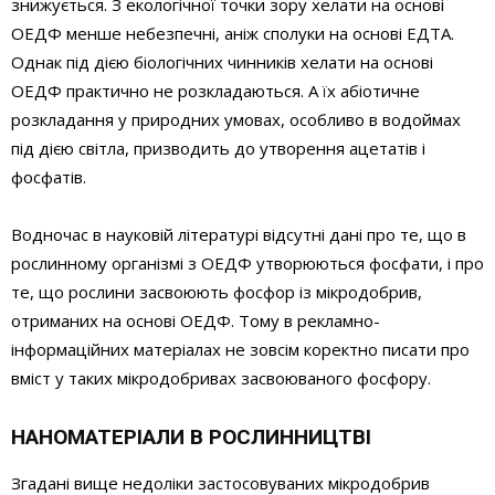
знижується. З екологічної точки зору хелати на основі
ОЕДФ менше небезпечні, аніж сполуки на основі ЕДТА.
Однак під дією біологічних чинників хелати на основі
ОЕДФ практично не розкладаються. А їх абіотичне
розкладання у природних умовах, особливо в водоймах
під дією світла, призводить до утворення ацетатів і
фосфатів.
Водночас в науковій літературі відсутні дані про те, що в
рослинному організмі з ОЕДФ утворюються фосфати, і про
те, що рослини засвоюють фосфор із мікродобрив,
отриманих на основі ОЕДФ. Тому в рекламно-
інформаційних матеріалах не зовсім коректно писати про
вміст у таких мікродобривах засвоюваного фосфору.
НАНОМАТЕРІАЛИ В РОСЛИННИЦТВІ
Згадані вище недоліки застосовуваних мікродобрив