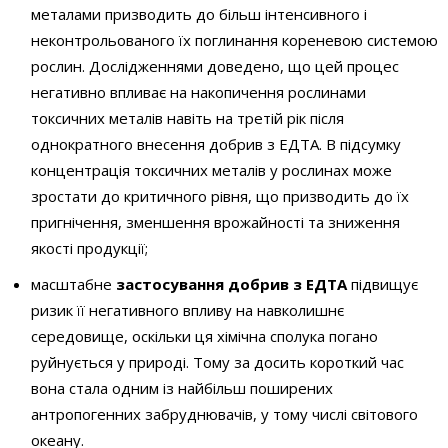
металами призводить до більш інтенсивного і
неконтрольованого їх поглинання кореневою системою
рослин. Дослідженнями доведено, що цей процес
негативно впливає на накопичення рослинами
токсичних металів навіть на третій рік після
однократного внесення добрив з ЕДТА. В підсумку
концентрація токсичних металів у рослинах може
зростати до критичного рівня, що призводить до їх
пригнічення, зменшення врожайності та зниження
якості продукції;
масштабне
застосування добрив з ЕДТА
підвищує
ризик її негативного впливу на навколишнє
середовище, оскільки ця хімічна сполука погано
руйнується у природі. Тому за досить короткий час
вона стала одним із найбільш поширених
антропогенних забруднювачів, у тому числі світового
океану.