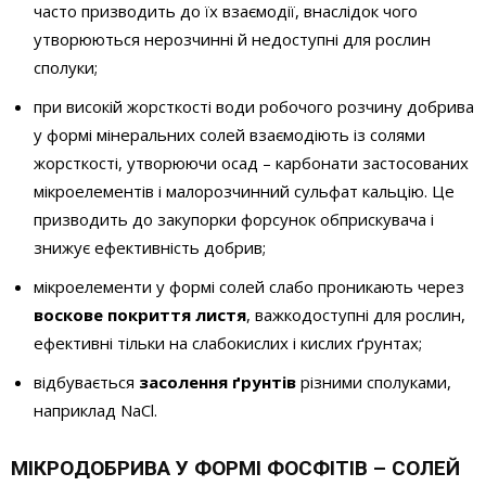
часто призводить до їх взаємодії, внаслідок чого
утворюються нерозчинні й недоступні для рослин
сполуки;
при високій жорсткості води робочого розчину добрива
у формі мінеральних солей взаємодіють із солями
жорсткості, утворюючи осад – карбонати застосованих
мікроелементів і малорозчинний сульфат кальцію. Це
призводить до закупорки форсунок обприскувача і
знижує ефективність добрив;
мікроелементи у формі солей слабо проникають через
воскове покриття листя
, важкодоступні для рослин,
ефективні тільки на слабокислих і кислих ґрунтах;
відбувається
засолення ґрунтів
різними сполуками,
наприклад NaCl.
МІКРОДОБРИВА У ФОРМІ ФОСФІТІВ – СОЛЕЙ