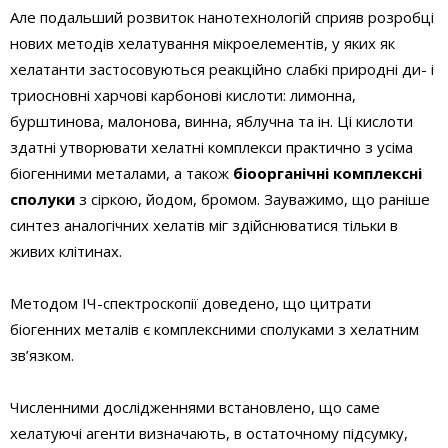
Але подальший розвиток нанотехнологій сприяв розробці
нових методів хелатування мікроелементів, у яких як
хелатанти застосовуються реакційно слабкі природні ди- і
триосновні харчові карбонові кислоти: лимонна,
бурштинова, малонова, винна, яблучна та ін. Ці кислоти
здатні утворювати хелатні комплекси практично з усіма
біогенними металами, а також
біоорганічні комплексні
сполуки
з сіркою, йодом, бромом. Зауважимо, що раніше
синтез аналогічних хелатів міг здійснюватися тільки в
живих клітинах.
Методом ІЧ-спектроскопії доведено, що цитрати
біогенних металів є комплексними сполуками з хелатним
зв’язком.
Численними дослідженнями встановлено, що саме
хелатуючі агенти визначають, в остаточному підсумку,