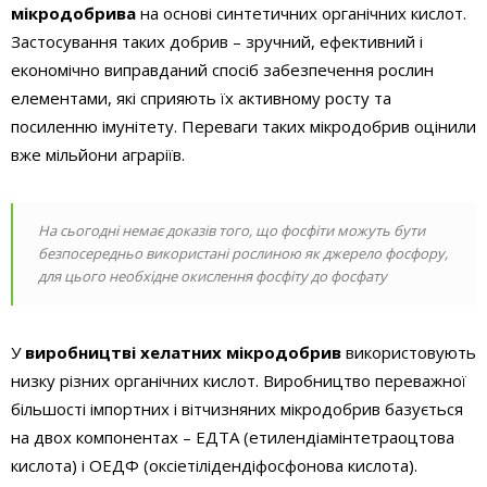
мікродобрива
на основі синтетичних органічних кислот.
Застосування таких добрив – зручний, ефективний і
економічно виправданий спосіб забезпечення рослин
елементами, які сприяють їх активному росту та
посиленню імунітету. Переваги таких мікродобрив оцінили
вже мільйони аграріїв.
На сьогодні немає доказів того, що фосфіти можуть бути
безпосередньо використані рослиною як джерело фосфору,
для цього необхідне окислення фосфіту до фосфату
У
виробництві хелатних мікродобрив
використовують
низку різних органічних кислот. Виробництво переважної
більшості імпортних і вітчизняних мікродобрив базується
на двох компонентах – ЕДТА (етилендіамінтетраоцтова
кислота) і ОЕДФ (оксіетілідендіфосфонова кислота).