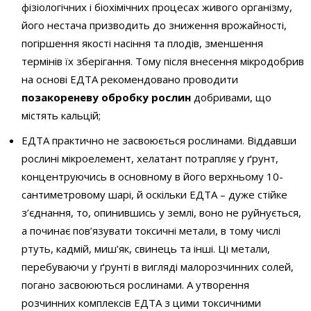
фізіологічних і біохімічних процесах живого організму,
його нестача призводить до зниження врожайності,
погіршення якості насіння та плодів, зменшення
термінів їх зберігання. Тому після внесення мікродобрив
на основі ЕДТА рекомендовано проводити
позакореневу обробку рослин
добривами, що
містять кальцій;
ЕДТА практично не засвоюється рослинами. Віддавши
рослині мікроелемент, хелатант потрапляє у ґрунт,
концентруючись в основному в його верхньому 10-
сантиметровому шарі, й оскільки ЕДТА – дуже стійке
з’єднання, то, опинившись у землі, воно не руйнується,
а починає пов’язувати токсичні метали, в тому числі
ртуть, кадмій, миш’як, свинець та інші. Ці метали,
перебуваючи у ґрунті в вигляді малорозчинних солей,
погано засвоюються рослинами. А утворення
розчинних комплексів ЕДТА з цими токсичними