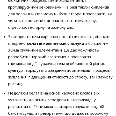
біохімічних процесів, і антиоксидантами, і
противірусними речовинами. На базі таких комплексів
для рослинництва можуть бути створені препарати, які
чинять на рослини одночасно рістстимулюючу,
стресопротекторну та захисну дію;
З використанням харчових органічних кислот, лігандів
створено
хелатні комплексні сполуки
з більше ніж
30-ма хімічними елементами. Це дає можливість
розробити широкий асортимент препаратів
спрямованої дії з урахуванням особливостей різних
культур і вирішувати завдання як оптимізації процесів
живлення, підвищення стійкості до стресу, так і захисту
рослин;
Недоліком хелатів на основі харчових кислот є їх
чутливість до різних середовищ. Наприклад, у
рослинництві їх не можна використовувати в одній
баковій суміші з препаратами, що додають робочому