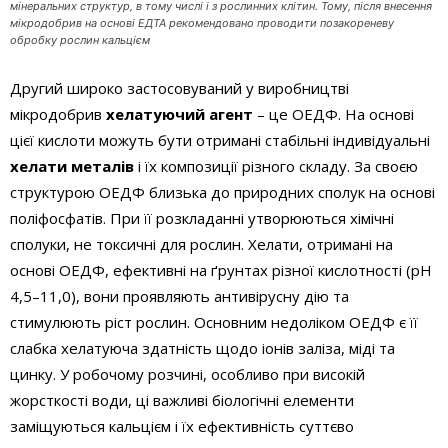
мінеральних структур, в тому числі і з рослинних клітин. Тому, після внесення
мікродобрив на основі ЕДТА рекомендовано проводити позакореневу
обробку рослин кальцієм
Другий широко застосовуваний у виробництві
мікродобрив
хелатуючий агент
– це ОЕДФ. На основі
цієї кислоти можуть бути отримані стабільні індивідуальні
хелати металів
і їх композиції різного складу. За своєю
структурою ОЕДФ близька до природних сполук на основі
поліфосфатів. При її розкладанні утворюються хімічні
сполуки, не токсичні для рослин. Хелати, отримані на
основі ОЕДФ, ефективні на ґрунтах різної кислотності (рН
4,5–11,0), вони проявляють антивірусну дію та
стимулюють ріст рослин. Основним недоліком ОЕДФ є її
слабка хелатуюча здатність щодо іонів заліза, міді та
цинку. У робочому розчині, особливо при високій
жорсткості води, ці важливі біологічні елементи
заміщуються кальцієм і їх ефективність суттєво