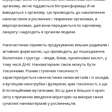
організму, які не піддаються біотрансформації й не
виводяться з організму. Це призводить до накопичення
наночастинок в рослинних і тваринних організмах, в
мікроорганізмах, далі вони передаються по харчовому
ланцюгу і надходять в організм людини.
Наночастинки сприяють продукуванню вільних радикалів і
активних форм кисню, що призводить до пошкодження
біологічних структур – ліпідів, білків, нуклеїнових кислот, у
тому числі ДНК. Наноматеріали також можуть бути
токсичними. Різним ступенем токсичності
характеризуються наночастинки низки металів і їх оксидів,
а вуглецеві нанотрубки і фулерени, крім токсичності, є ще
й потенційними мутагенами. Всі ці дані в більшості країн
світу є причиною введення мораторію на використання
сучасних наноматеріалів у рослинництві.