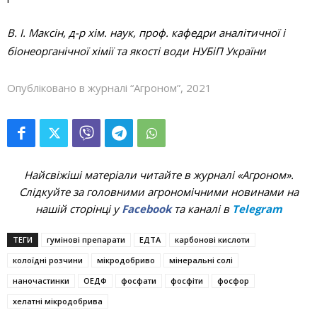
В. І. Максін, д-р хім. наук, проф. кафедри аналітичної і
біонеорганічної хімії та якості води НУБіП України
Опубліковано в журналі “Агроном”, 2021
Найсвіжіші матеріали читайте в журналі «Агроном».
Слідкуйте за головними агрономічними новинами на
нашій сторінці у
Facebook
та каналі в
Telegram
ТЕГИ
гумінові препарати
ЕДТА
карбонові кислоти
колоїдні розчини
мікродобриво
мінеральні солі
наночастинки
ОЕДФ
фосфати
фосфіти
фосфор
хелатні мікродобрива