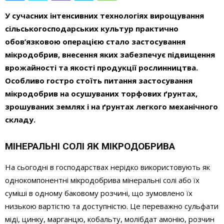
У сучасних інтенсивних технологіях вирощування
сільськогосподарських культур практично
обов’язковою операцією стало застосування
мікродобрив, внесення яких забезпечує підвищення
врожайності та якості продукції рослинництва.
Особливо гостро стоїть питання застосування
мікродобрив на осушуваних торфових ґрунтах,
зрошуваних землях і на ґрунтах легкого механічного
складу.
МІНЕРАЛЬНІ СОЛІ ЯК МІКРОДОБРИВА
На сьогодні в господарствах нерідко використовують як
однокомпонентні мікродобрива мінеральні солі або їх
суміші в одному баковому розчині, що зумовлено їх
низькою вартістю та доступністю. Це переважно сульфати
міді, цинку, марганцю, кобальту, молібдат амонію, розчин