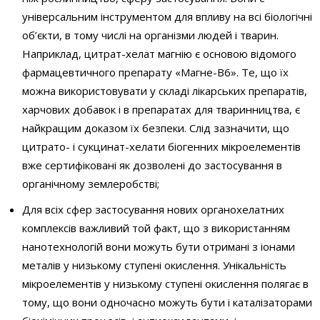
універсальним інструментом для впливу на всі біологічні
об’єкти, в тому числі на організми людей і тварин.
Наприклад, цитрат-хелат магнію є основою відомого
фармацевтичного препарату «Магне-В6». Те, що їх
можна використовувати у складі лікарських препаратів,
харчових добавок і в препаратах для тваринництва, є
найкращим доказом їх безпеки. Слід зазначити, що
цитрато- і сукцинат-хелати біогенних мікроелементів
вже сертифіковані як дозволені до застосування в
органічному землеробстві;
Для всіх сфер застосування нових органохелатних
комплексів важливий той факт, що з використанням
нанотехнологій вони можуть бути отримані з іонами
металів у низькому ступені окислення. Унікальність
мікроелементів у низькому ступені окислення полягає в
тому, що вони одночасно можуть бути і каталізаторами