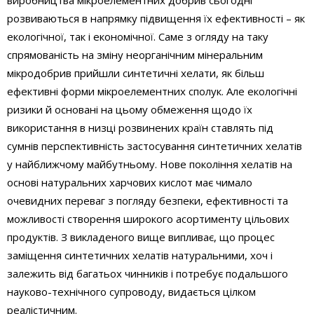
виробництва мікроелементних добрив сьогодні
розвиваються в напрямку підвищення їх ефективності – як
екологічної, так і економічної. Саме з огляду на таку
спрямованість на зміну неорганічним мінеральним
мікродобрив прийшли синтетичні хелати, як більш
ефективні форми мікроелементних сполук. Але екологічні
ризики й основані на цьому обмеження щодо їх
використання в низці розвинених країн ставлять під
сумнів перспективність застосування синтетичних хелатів
у найближчому майбутньому. Нове покоління хелатів на
основі натуральних харчових кислот має чимало
очевидних переваг з погляду безпеки, ефективності та
можливості створення широкого асортименту цільових
продуктів. З викладеного вище випливає, що процес
заміщення синтетичних хелатів натуральними, хоч і
залежить від багатьох чинників і потребує подальшого
науково-технічного супроводу, видається цілком
реалістичним.