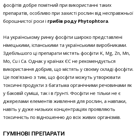
фосфітів добре помітний при використанні таких
препаратів, особливо при захисті рослин від несправжньої
борошнистої роси і
грибів роду Phytophtora
.
На українському ринку фосфіти широко представлені
німецькими, іспанськими та українськими виробниками.
Здебільшого ці препарати містять фосфіти K, Mg, Zn, Mn,
Mo, Сu і Са. Однак у країнах ЄС не рекомендується
використання добрив, що містять у своєму складі фосфіти.
Це пов’язано з тим, що фосфіти можуть утворювати
токсичні продукти з багатьма органічними речовинами як
у баковій суміші, так і в ґрунті. Фосфіти не тільки не є
джерелами елементів живлення для рослин, а навпаки,
навіть у дуже низьких концентраціях проявляють
токсичність по відношенню до всіх живих організмів.
ГУМІНОВІ ПРЕПАРАТИ