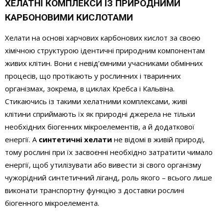
ХЕЛАТНІ КОМПЛЕКСИ ІЗ ПРИРОДНИМИ
КАРБОНОВИМИ КИСЛОТАМИ
Хелати на основі харчових карбонових кислот за своєю
хімічною структурою ідентичні природним компонентам
живих клітин. Вони є невід’ємними учасниками обмінних
процесів, що протікають у рослинних і тваринних
організмах, зокрема, в циклах Кребса і Кальвіна.
Стикаючись із такими хелатними комплексами, живі
клітини сприймають їх як природні джерела не тільки
необхідних біогенних мікроелементів, а й додаткової
енергії. А
синтетичні хелати
не відомі в живій природі,
тому рослині при їх засвоєнні необхідно затратити чимало
енергії, щоб утилізувати або вивести зі свого організму
чужорідний синтетичний ліганд, роль якого – всього лише
виконати транспортну функцію з доставки рослині
біогенного мікроелемента.