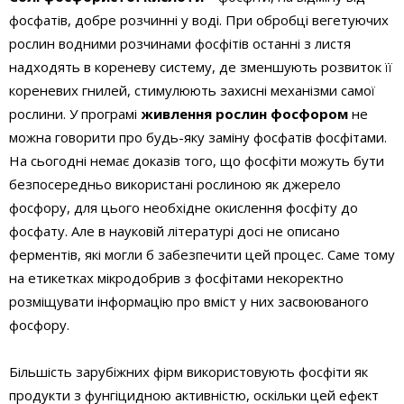
фосфатів, добре розчинні у воді. При обробці вегетуючих
рослин водними розчинами фосфітів останні з листя
надходять в кореневу систему, де зменшують розвиток її
кореневих гнилей, стимулюють захисні механізми самої
рослини. У програмі
живлення рослин фосфором
не
можна говорити про будь-яку заміну фосфатів фосфітами.
На сьогодні немає доказів того, що фосфіти можуть бути
безпосередньо використані рослиною як джерело
фосфору, для цього необхідне окислення фосфіту до
фосфату. Але в науковій літературі досі не описано
ферментів, які могли б забезпечити цей процес. Саме тому
на етикетках мікродобрив з фосфітами некоректно
розміщувати інформацію про вміст у них засвоюваного
фосфору.
Більшість зарубіжних фірм використовують фосфіти як
продукти з фунгіцидною активністю, оскільки цей ефект