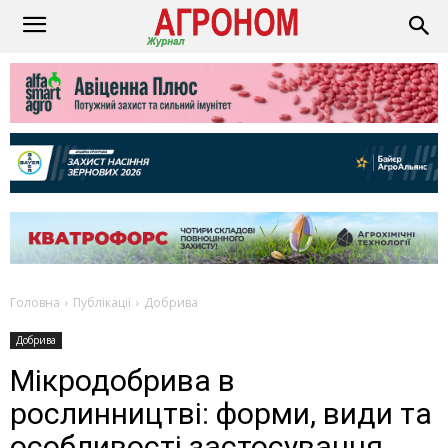
Головна
Публікації
Добрива
Добрива
Мікродобрива в
рослинництві: форми, види та
особливості застосування