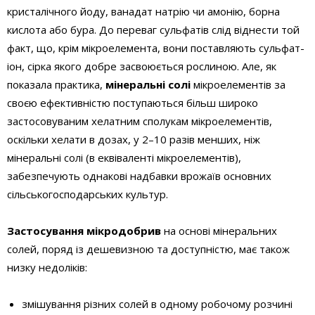
кристалічного йоду, ванадат натрію чи амонію, борна
кислота або бура. До переваг сульфатів слід віднести той
факт, що, крім мікроелемента, вони поставляють сульфат-
іон, сірка якого добре засвоюється рослиною. Але, як
показала практика,
мінеральні солі
мікроелементів за
своєю ефективністю поступаються більш широко
застосовуваним хелатним сполукам мікроелементів,
оскільки хелати в дозах, у 2–10 разів менших, ніж
мінеральні солі (в еквіваленті мікроелементів),
забезпечують однакові надбавки врожаїв основних
сільськогосподарських культур.
Застосування мікродобрив
на основі мінеральних
солей, поряд із дешевизною та доступністю, має також
низку недоліків:
змішування різних солей в одному робочому розчині