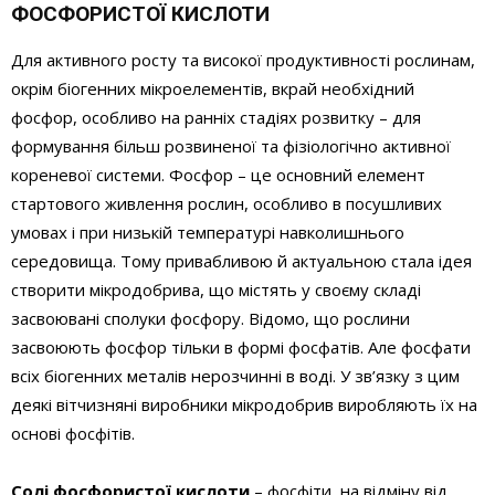
ФОСФОРИСТОЇ КИСЛОТИ
Для активного росту та високої продуктивності рослинам,
окрім біогенних мікроелементів, вкрай необхідний
фосфор, особливо на ранніх стадіях розвитку – для
формування більш розвиненої та фізіологічно активної
кореневої системи. Фосфор – це основний елемент
стартового живлення рослин, особливо в посушливих
умовах і при низькій температурі навколишнього
середовища. Тому привабливою й актуальною стала ідея
створити мікродобрива, що містять у своєму складі
засвоювані сполуки фосфору. Відомо, що рослини
засвоюють фосфор тільки в формі фосфатів. Але фосфати
всіх біогенних металів нерозчинні в воді. У зв’язку з цим
деякі вітчизняні виробники мікродобрив виробляють їх на
основі фосфітів.
Солі фосфористої кислоти
– фосфіти, на відміну від