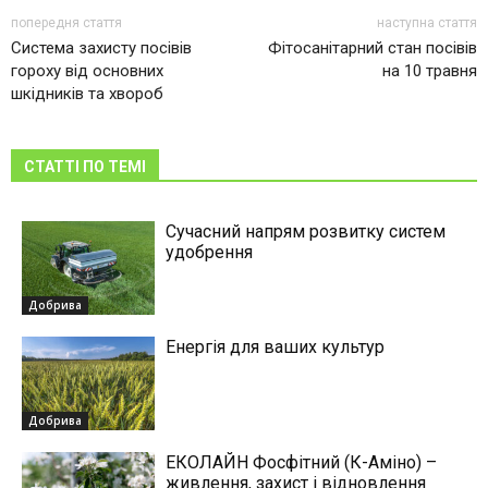
попередня стаття
наступна стаття
Система захисту посівів
Фітосанітарний стан посівів
гороху від основних
на 10 травня
шкідників та хвороб
СТАТТІ ПО ТЕМІ
Сучасний напрям розвитку систем
удобрення
Добрива
Енергія для ваших культур
Добрива
ЕКОЛАЙН Фосфітний (К-Аміно) –
живлення, захист і відновлення