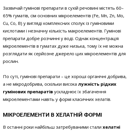
Зазвичай гумінові препарати в сухій речовині містять 60–
65% гуматів, сім основних мікроелементів (Fe, Mn, Zn, Mo,
Сu, Co, B) у вигляді комплексних сполук із гуміновими
кислотами і незначну кількість макроелементів. Гумінові
препарати добре розчинні у воді. Однак концентрація
мікроелементів в гуматах дуже низька, тому їх не можна
розглядати як серйозне джерело цих мікроелементів для
рослин.
По суті, гумінові препарати – це хороші органічні добрива,
а не мікродобрива, оскільки висока
лужність рідких
гумінових препаратів
ускладнює їх збагачення
мікроелементами навіть у формі класичних хелатів.
МІКРОЕЛЕМЕНТИ В ХЕЛАТНІЙ ФОРМІ
В останні роки найбільш затребуваними стали
хелатні