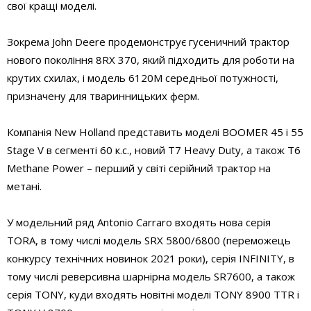
свої кращі моделі.
Зокрема John Deere продемонструє гусеничний трактор
нового покоління 8RX 370, який підходить для роботи на
крутих схилах, і модель 6120M середньої потужності,
призначену для тваринницьких ферм.
Компанія New Holland представить моделі BOOMER 45 і 55
Stage V в сегменті 60 к.с., новий T7 Heavy Duty, а також T6
Methane Power – перший у світі серійний трактор на
метані.
У модельний ряд Antonio Carraro входять нова серія
TORA, в тому числі модель SRX 5800/6800 (переможець
конкурсу технічних новинок 2021 роки), серія INFINITY, в
тому числі реверсивна шарнірна модель SR7600, а також
серія TONY, куди входять новітні моделі TONY 8900 TTR і