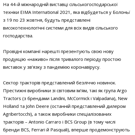
На 44-й міжнародній виставці сільськогосподарської
техніки EIMA International 2021, яка відбудеться у Болоньї
з 19 по 23 жовтня, будуть представлені
високотехнологічні системи для всіх видів сільського
господарства.
Провідні компанії нарешті презентують свою нову
продукцію «наживо» після тривалого періоду простою
виставок у зв’язку з пандемією коронавірусу.
Сектор тракторів представлений безліччю новинок.
Престижні виробники зі світовим ім’ям, такі як група Argo
Tractors (з брендами Landini, McCormick і Valpadana), New
Holland та John Deere (останній представлений дилером
Agribertocchi), а також виробники спеціалізованих
тракторів – Antonio Carraro і BCS Group (в тому числі
бренди BCS, Ferrari й Pasquali), вперше продемонструють