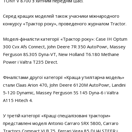
TONY V 8700 з хитним переднім шасі.
Серед кращих моделей також учасники міжнародного
конкурсу «Трактор року», проведеного журналом Tractor.
Моделі-фіналісти категорії «Трактор року»: Case IH Optum
300 Cvx Afs Connect, John Deere 7R 350 AutoPowr, Massey
Ferguson 8S.305 Dyna-VT, New Holland T6.180 Methane
Power і Valtra T235 Direct.
Фіналістами другої категорії «Краща утилітарна модель»
стали Claas Arion 470, John Deere 6120M AutoPowr, Landini
5-120 Dynamic, Massey Ferguson 5S 145 Dyna-6 і Valtra
A115 Hitech 4.
У третій категорії «Кращі спеціалізовані трактори»
представлені моделі Antonio Carraro SRX 5800, Carraro
Tractors Compact VLB 75, Ferrari Vega 85 DUALSTEER і