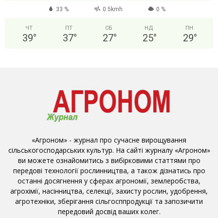
33 %
0.5kmh
0 %
ЧТ
ПТ
СБ
НД
ПН
39
°
37
°
27
°
25
°
29
°
«Агроном» - журнал про сучасне вирощування
сільськогосподарських культур. На сайті журналу «Агроном»
ви можете ознайомитись з вибірковими статтями про
передові технології рослинництва, а також дізнатись про
останні досягнення у сферах агрономії, землеробства,
агрохімії, насінництва, селекції, захисту рослин, удобрення,
агротехніки, зберігання сільгосппродукції та запозичити
передовий досвід ваших колег.