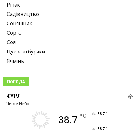
Ріпак
Садівництво
Соняшник
Сорго
Соя
Цукрові буряки
Ячмінь
ПОГОДА
KYIV
Чисте Небо
°
38.7
°
C
38.7
°
38.7