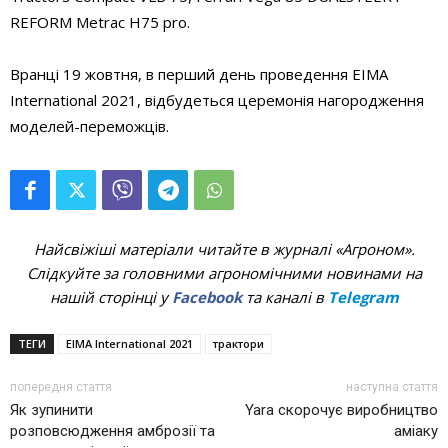
REFORM Metrac H75 pro.
Вранці 19 жовтня, в перший день проведення EIMA
International 2021, відбудеться церемонія нагородження
моделей-переможців.
Найсвіжіші матеріали читайте в журналі «Агроном».
Слідкуйте за головними агрономічними новинами на
нашій сторінці у
Facebook
та каналі в
Telegram
ТЕГИ
EIMA International 2021
трактори
попередня стаття
наступна стаття
Як зупинити
Yara скорочує виробництво
розповсюдження амброзії та
аміаку