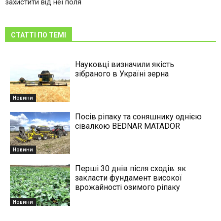
захистити від неї поля
СТАТТІ ПО ТЕМІ
Науковці визначили якість
зібраного в Україні зерна
Новини
Посів ріпаку та соняшнику однією
сівалкою BEDNAR MATADOR
Новини
Перші 30 днів після сходів: як
закласти фундамент високої
врожайності озимого ріпаку
Новини