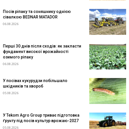
Посів ріпаку та соняшнику однією
сівалкою BEDNAR MATADOR
06.08.2026
Перші 30 днів після сходів: як закласти
фундамент високої врожайності
озимого ріпаку
06.08.2026
У посівах кукурудзи побільшало
шкідників та хвороб
05.08.2026
У Tekom Agro Group триває підготовка
ґрунту під посів культур врожаю-2027
05.08.2026