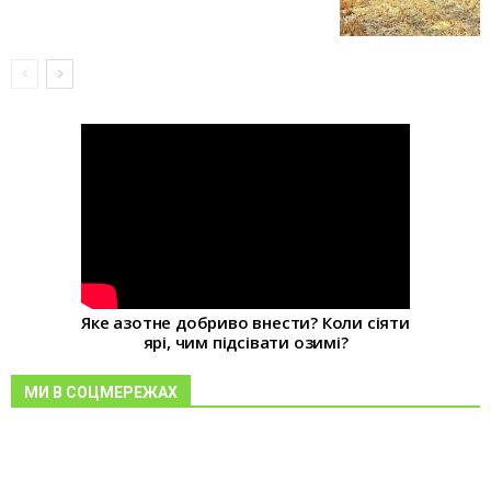
Яке азотне добриво внести? Коли сіяти
ярі, чим підсівати озимі?
МИ В СОЦМЕРЕЖАХ