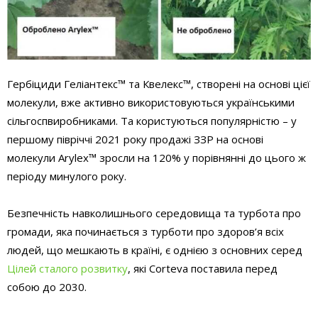
Гербіциди Геліантекс™ та Квелекс™, створені на основі цієї
молекули, вже активно використовуються українськими
сільгоспвиробниками. Та користуються популярністю – у
першому півріччі 2021 року продажі ЗЗР на основі
молекули Arylex™ зросли на 120% у порівнянні до цього ж
періоду минулого року.
Безпечність навколишнього середовища та турбота про
громади, яка починається з турботи про здоров’я всіх
людей, що мешкають в країні, є однією з основних серед
Цілей сталого розвитку
, які Corteva поставила перед
собою до 2030.