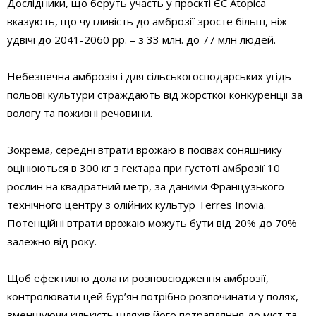
Дослідники, що беруть участь у проєкті ЄС Atopica
вказують, що чутливість до амброзії зросте більш, ніж
удвічі до 2041-2060 рр. – з 33 млн. до 77 млн людей.
Небезпечна амброзія і для сільськогосподарських угідь –
польові культури страждають від жорсткої конкуренції за
вологу та поживні речовини.
Зокрема, середні втрати врожаю в посівах соняшнику
оцінюються в 300 кг з гектара при густоті амброзії 10
рослин на квадратний метр, за даними Французького
технічного центру з олійних культур Terres Inovia.
Потенційні втрати врожаю можуть бути від 20% до 70%
залежно від року.
Щоб ефективно долати розповсюдження амброзії,
контролювати цей бур’ян потрібно розпочинати у полях,
зменшуючи кількість шляхів його потрапляння до міст та