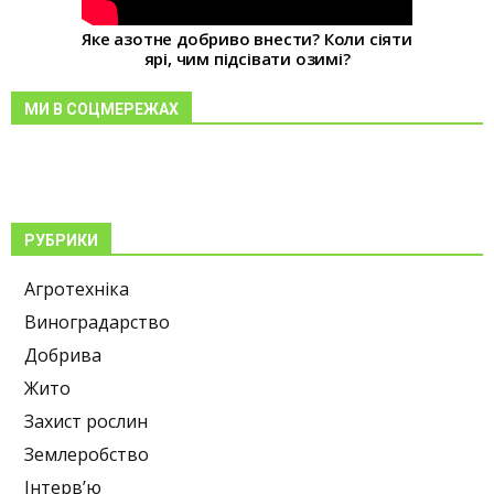
Яке азотне добриво внести? Коли сіяти
ярі, чим підсівати озимі?
МИ В СОЦМЕРЕЖАХ
РУБРИКИ
Агротехніка
Виноградарство
Добрива
Жито
Захист рослин
Землеробство
Інтерв’ю