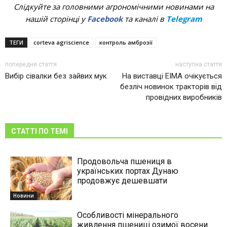
Слідкуйте за головними агрономічними новинами на
нашій сторінці у
Facebook
та каналі в
Telegram
ТЕГИ
corteva agriscience
контроль амброзії
попередня стаття
наступна стаття
Вибір сівалки без зайвих мук
На виставці EIMA очікується
безліч новинок тракторів від
провідних виробників
СТАТТІ ПО ТЕМІ
Продовольча пшениця в
українських портах Дунаю
продовжує дешевшати
Новини
Особливості мінерального
живлення пшениці озимої восени