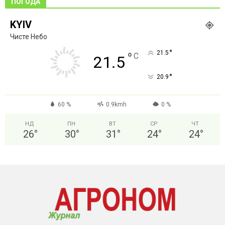
ПОГОДА
KYIV
Чисте Небо
°
21.5
°
C
21.5
°
20.9
60 %
0.9kmh
0 %
НД
ПН
ВТ
СР
ЧТ
26
°
30
°
31
°
24
°
24
°