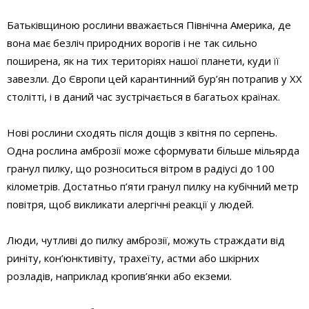
Батьківщиною рослини вважається Північна Америка, де
вона має безліч природних ворогів і не так сильно
поширена, як на тих територіях нашої планети, куди її
завезли. До Європи цей карантинний бур’ян потрапив у ХХ
столітті, і в даний час зустрічається в багатьох країнах.
Нові рослини сходять після дощів з квітня по серпень.
Одна рослина амброзії може сформувати більше мільярда
гранул пилку, що розноситься вітром в радіусі до 100
кілометрів. Достатньо п’яти гранул пилку на кубічний метр
повітря, щоб викликати алергічні реакції у людей.
Люди, чутливі до пилку амброзії, можуть страждати від
риніту, кон’юнктивіту, трахеїту, астми або шкірних
розладів, наприклад кропив’янки або екземи.