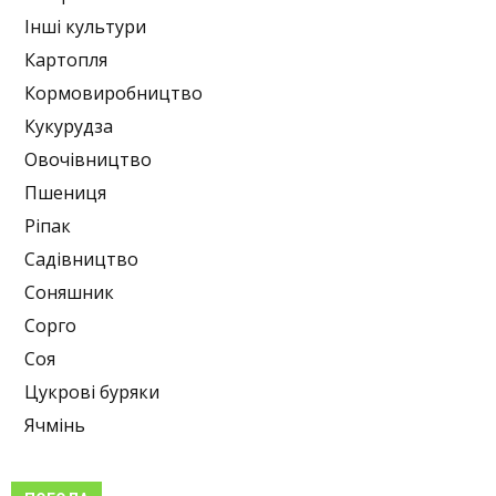
Інші культури
Картопля
Кормовиробництво
Кукурудза
Овочівництво
Пшениця
Ріпак
Садівництво
Соняшник
Сорго
Соя
Цукрові буряки
Ячмінь