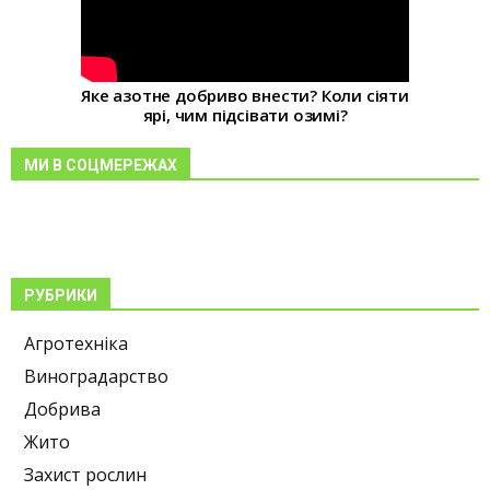
Яке азотне добриво внести? Коли сіяти
ярі, чим підсівати озимі?
МИ В СОЦМЕРЕЖАХ
РУБРИКИ
Агротехніка
Виноградарство
Добрива
Жито
Захист рослин