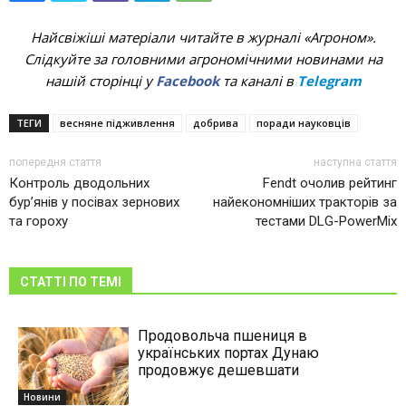
Найсвіжіші матеріали читайте в журналі «Агроном».
Слідкуйте за головними агрономічними новинами на
нашій сторінці у
Facebook
та каналі в
Telegram
ТЕГИ
весняне підживлення
добрива
поради науковців
попередня стаття
наступна стаття
Контроль дводольних
Fendt очолив рейтинг
бур’янів у посівах зернових
найекономніших тракторів за
та гороху
тестами DLG-PowerMix
СТАТТІ ПО ТЕМІ
Продовольча пшениця в
українських портах Дунаю
продовжує дешевшати
Новини