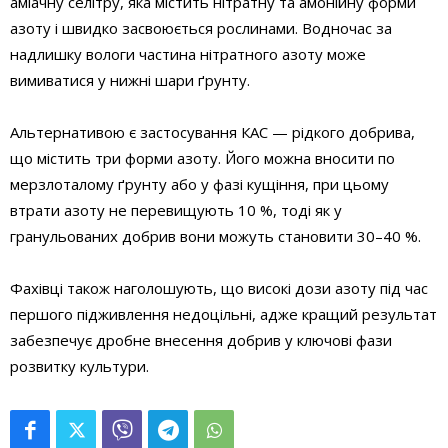
аміачну селітру, яка містить нітратну та амонійну форми
азоту і швидко засвоюється рослинами. Водночас за
надлишку вологи частина нітратного азоту може
вимиватися у нижні шари ґрунту.
Альтернативою є застосування КАС — рідкого добрива,
що містить три форми азоту. Його можна вносити по
мерзлоталому ґрунту або у фазі кущіння, при цьому
втрати азоту не перевищують 10 %, тоді як у
гранульованих добрив вони можуть становити 30–40 %.
Фахівці також наголошують, що високі дози азоту під час
першого підживлення недоцільні, адже кращий результат
забезпечує дробне внесення добрив у ключові фази
розвитку культури.