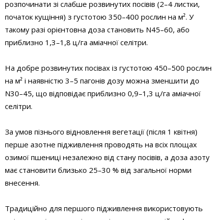
розпочинати зі слабше розвинутих посівів (2–4 листки,
початок кущіння) з густотою 350–400 рослин на м². У
такому разі орієнтовна доза становить N45–60, або
приблизно 1,3–1,8 ц/га аміачної селітри.
На добре розвинутих посівах із густотою 450–500 рослин
на м² і наявністю 3–5 пагонів дозу можна зменшити до
N30–45, що відповідає приблизно 0,9–1,3 ц/га аміачної
селітри.
За умов пізнього відновлення вегетації (після 1 квітня)
перше азотне підживлення проводять на всіх площах
озимої пшениці незалежно від стану посівів, а доза азоту
має становити близько 25–30 % від загальної норми
внесення.
Традиційно для першого підживлення використовують