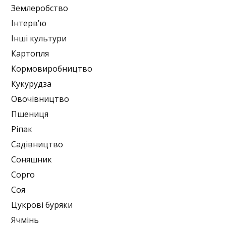
Землеробство
Інтерв’ю
Інші культури
Картопля
Кормовиробництво
Кукурудза
Овочівництво
Пшениця
Ріпак
Садівництво
Соняшник
Сорго
Соя
Цукрові буряки
Ячмінь