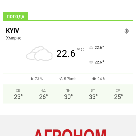
ПОГОДА
KYIV
Хмарно
°
22.6
°
C
22.6
°
22.6
73 %
5.7kmh
94 %
СБ
НД
ПН
ВТ
СР
23
°
26
°
30
°
33
°
25
°