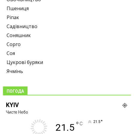
Пшениця
Ріпак
Садівництво
Соняшник
Сорго
Соя
Цукрові буряки
Ячмінь
ПОГОДА
KYIV
Чисте Небо
°
21.5
°
C
21.5