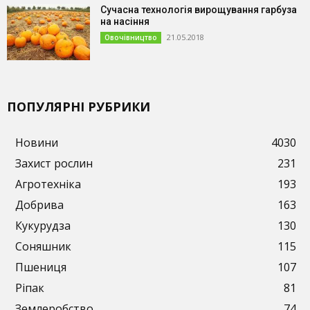
Сучасна технологія вирощування гарбуза
на насіння
21.05.2018
Овочівництво
ПОПУЛЯРНІ РУБРИКИ
Новини
4030
Захист рослин
231
Агротехніка
193
Добрива
163
Кукурудза
130
Соняшник
115
Пшениця
107
Ріпак
81
Землеробство
74