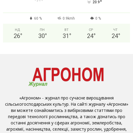
°
20.9
60 %
0.9kmh
0 %
НД
ПН
ВТ
СР
ЧТ
26
°
30
°
31
°
24
°
24
°
«Агроном» - журнал про сучасне вирощування
сільськогосподарських культур. На сайті журналу «Агроном»
ви можете ознайомитись з вибірковими статтями про
передові технології рослинництва, а також дізнатись про
останні досягнення у сферах агрономії, землеробства,
агрохімії, насінництва, селекції, захисту рослин, удобрення,