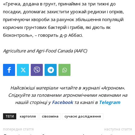
«Гречка, додана в грунт, принаймні за три тижні до
посадки, допомагає захистити урожай редиски і огірків,
пригнічуючи хвороби за рахунок збільшення популяцій
корисних грунтових бактерій і грибів, які діють як
біоконтроль», – говорить д-р Аббасі.
Agriculture and Agri-Food Canada (AAFC
)
Найсвіжіші матеріали читайте в журналі «Агроном».
Слідкуйте за головними агрономічними новинами на
нашій сторінці у
Facebook
та каналі в
Telegram
ТЕГИ
картопля
сівозміна
сучасні дослідження
попередня стаття
наступна стаття