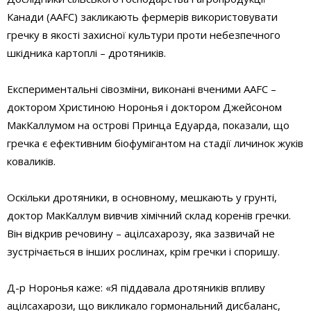
Канади (AAFC) закликають фермерів використовувати
гречку в якості захисної культури проти небезпечного
шкідника картоплі – дротяників.
Експериментальні сівозміни, виконані вченими AAFC –
доктором Христиною Норонья і доктором Джейсоном
МакКаллумом на острові Принца Едуарда, показали, що
гречка є ефективним біофумігантом на стадії личинок жуків
коваликів.
Оскільки дротяники, в основному, мешкають у грунті,
доктор МакКаллум вивчив хімічний склад коренів гречки.
Він відкрив речовину – ацілсахарозу, яка зазвичай не
зустрічається в інших рослинах, крім гречки і споришу.
Д-р Норонья каже: «Я піддавала дротяників впливу
ацілсахарози, що викликало гормональний дисбаланс,