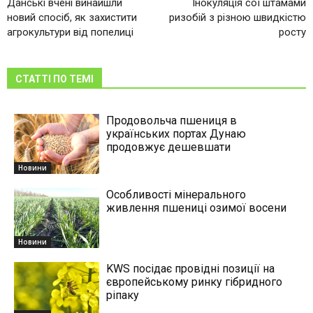
Данські вчені винайшли
Інокуляція сої штамами
новий спосіб, як захистити
ризобій з різною швидкістю
агрокультури від попелиці
росту
СТАТТІ ПО ТЕМІ
Продовольча пшениця в
українських портах Дунаю
продовжує дешевшати
Новини
Особливості мінерального
живлення пшениці озимої восени
Новини
KWS посідає провідні позиції на
європейському ринку гібридного
ріпаку