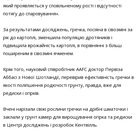
який проявляється у сповільненому рості і відсутності
потягу до спаровування».
За результатами досліджень, гречка, посіяна в сівозміні за
рік до картоплі, зменшила популяцію дротяників і
підвищила врожайність картоплі, в порівнянні з більш
поширеним в сівозміні ячменем.
Крім того, науковий співробітник AAFC доктор Первіза
Аббасі з Нової Шотландії, перевірив ефективність гречки в
якості поліпшення родючості грунту, правда, вже для
редиски і огірків.
Вчені нарізали свіжі рослини гречки на дрібні шматочки і
заклали у грунт камер для вирощування огірка та редиски
в Центрі досліджень і розробок Кентвілль.