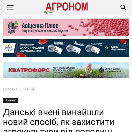
Головна
Новини
Новини
Данські вчені винайшли
новий спосіб, як захистити
агрокультури від попелиці