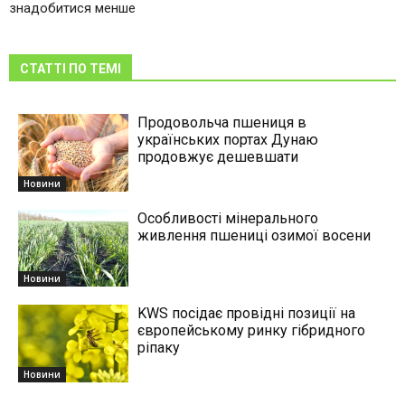
знадобитися менше
СТАТТІ ПО ТЕМІ
Продовольча пшениця в
українських портах Дунаю
продовжує дешевшати
Новини
Особливості мінерального
живлення пшениці озимої восени
Новини
KWS посідає провідні позиції на
європейському ринку гібридного
ріпаку
Новини