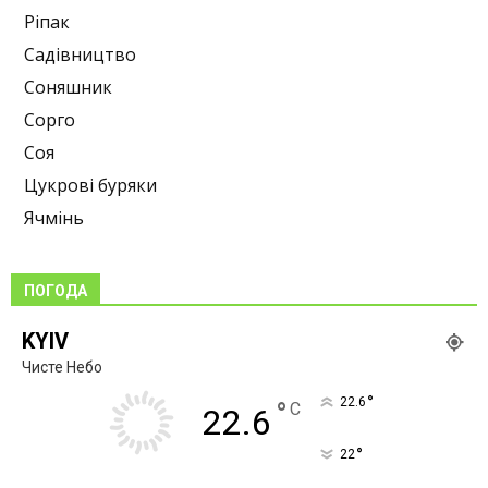
Ріпак
Садівництво
Соняшник
Сорго
Соя
Цукрові буряки
Ячмінь
ПОГОДА
KYIV
Чисте Небо
°
22.6
°
C
22.6
°
22