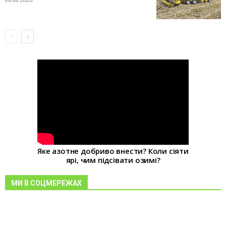
Яке азотне добриво внести? Коли сіяти
ярі, чим підсівати озимі?
МИ В СОЦМЕРЕЖАХ