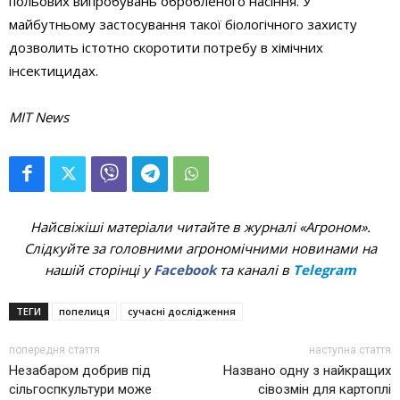
польових випробувань обробленого насіння. У
майбутньому застосування такої біологічного захисту
дозволить істотно скоротити потребу в хімічних
інсектицидах.
MIT News
Найсвіжіші матеріали читайте в журналі «Агроном».
Слідкуйте за головними агрономічними новинами на
нашій сторінці у
Facebook
та каналі в
Telegram
ТЕГИ
попелиця
сучасні дослідження
попередня стаття
наступна стаття
Незабаром добрив під
Названо одну з найкращих
сільгоспкультури може
сівозмін для картоплі