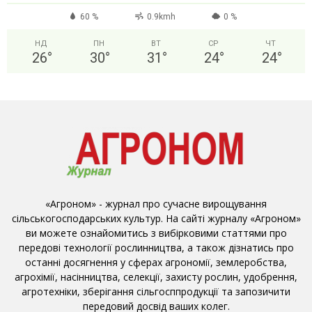
60 %
0.9kmh
0 %
НД
ПН
ВТ
СР
ЧТ
26
°
30
°
31
°
24
°
24
°
«Агроном» - журнал про сучасне вирощування
сільськогосподарських культур. На сайті журналу «Агроном»
ви можете ознайомитись з вибірковими статтями про
передові технології рослинництва, а також дізнатись про
останні досягнення у сферах агрономії, землеробства,
агрохімії, насінництва, селекції, захисту рослин, удобрення,
агротехніки, зберігання сільгосппродукції та запозичити
передовий досвід ваших колег.