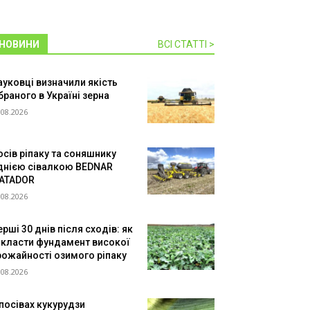
НОВИНИ
ВСІ СТАТТІ >
ауковці визначили якість
браного в Україні зерна
.08.2026
осів ріпаку та соняшнику
днією сівалкою BEDNAR
ATADOR
.08.2026
рші 30 днів після сходів: як
акласти фундамент високої
рожайності озимого ріпаку
.08.2026
 посівах кукурудзи