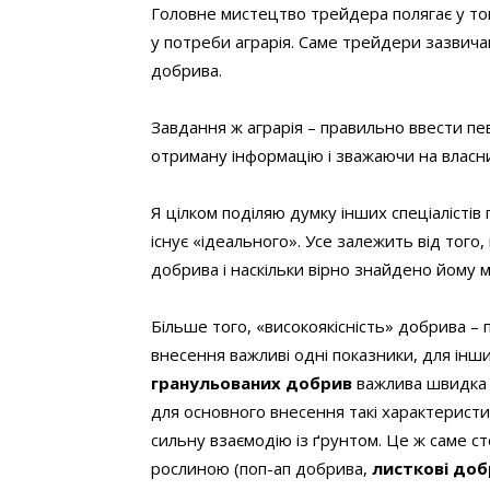
Головне мистецтво трейдера полягає у т
у потреби аграрія. Саме трейдери зазвич
добрива.
Завдання ж аграрія – правильно ввести пе
отриману інформацію і зважаючи на власний
Я цілком поділяю думку інших спеціалістів
існує «ідеального». Усе залежить від того
добрива і наскільки вірно знайдено йому м
Більше того, «високоякісність» добрива – 
внесення важливі одні показники, для інши
гранульованих добрив
важлива швидка р
для основного внесення такі характеристи
сильну взаємодію із ґрунтом. Це ж саме ст
рослиною (поп-ап добрива,
листкові доб