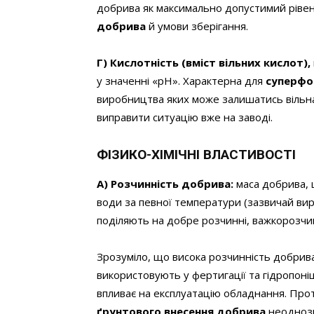
добрива як максимально допустимий рівен
добрива
й умови зберігання.
Г) Кислотність (вміст вільних кислот),
у значенні «рН». Характерна для
суперфо
виробництва яких може залишатись вільна
виправити ситуацію вже на заводі.
ФІЗИКО-ХІМІЧНІ ВЛАСТИВОСТІ
А) Розчинність добрива:
маса добрива, 
води за певної температури (зазвичай вир
поділяють на добре розчинні, важкорозчин
Зрозуміло, що висока розчинність добрива
використовують у фертигації та гідропоніц
впливає на експлуатацію обладнання. Прот
ґрунтового внесення добрива
неоднозн