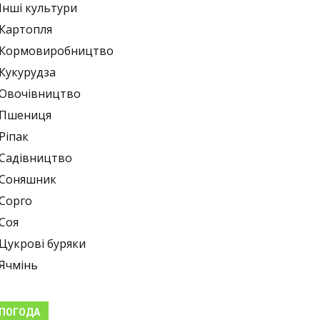
Інші культури
Картопля
Кормовиробництво
Кукурудза
Овочівництво
Пшениця
Ріпак
Садівництво
Соняшник
Сорго
Соя
Цукрові буряки
Ячмінь
ПОГОДА