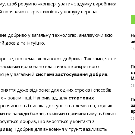
ому, щоб розумно «конвертувати» задумку виробника
ай проявляють креативність у пошуку переваг
вне добриво у загальну технологію, аналізуючи всю
Н
зі
 досвід та інтуїцію.
06
 про те, що немає «поганого» добрива. Так само, як не
, наскільки враховано властивості конкретного
П
о
ісце у загальній
системі застосування добрив
.
M
06
поняття дуже відносне: для одних строків і способів
х – зовсім інші. Наприклад, для
стартових
Пе
озчинність і висока доступність елементів, тоді як
з
в
ки не завжди бажані, оскільки спричинятимуть більш
06
осується добрив, що вносяться у контакті з
рива
), і добрив для внесення у ґрунт: важливість
У