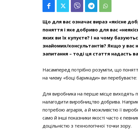
Що для вас означає вираз «якісне доб
поняття і яке добриво для вас «неякі
яких ви їх купуєте? І на чому базуються
знайомих/консультантів? Якщо у вас н
запитання – тоді ця стаття надасть в
Насамперед потрібно розуміти, що поняття
на чиєму «боці барикади» ви перебуваєте:
Для виробника на перше місце виходять п
налагодити виробництво добрива. Наприк
потребою аграрія, а й можливістю її вироб
само й інші показники якості часто є певни
доцільністю з технологічної точки зору.