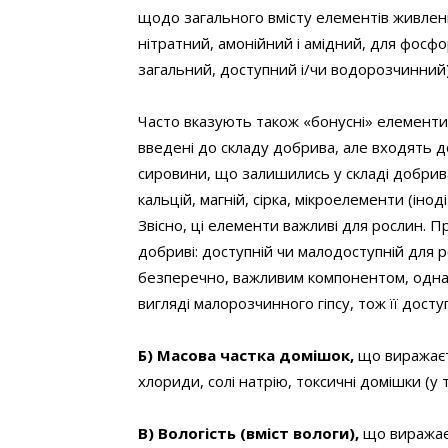
щодо загального вмісту елементів живленн
нітратний, амонійний і амідний, для фосфор
загальний, доступний і/чи водорозчинний)
Часто вказують також «бонусні» елементи 
введені до складу добрива, але входять д
сировини, що залишились у складі добрив
кальцій, магній, сірка, мікроелементи (іно
Звісно, ці елементи важливі для рослин. П
добриві: доступній чи малодоступній для ро
безперечно, важливим компонентом, однак
вигляді малорозчинного гіпсу, тож її дост
Б) Масова частка домішок,
що виражаєть
хлориди, солі натрію, токсичні домішки (у т
В) Вологість
(вміст вологи),
що виражаєт