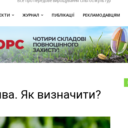
Все про передове вирощування сільгоспкультур
ЄКТИ
ЖУРНАЛ
ПУБЛІКАЦІЇ
РЕКЛАМОДАВЦЯМ
ива. Як визначити?