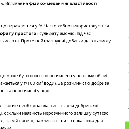
ь. Впливає на
фізико-механічні властивості
що виражається у %. Часто хибно використовується
сфату простого
і сульфату амонію, під час
 кислота. Проте нейтралізуючі добавки дають змогу
що може бути повністю розчинена у певному об’ємі
3
ажається у г/100 см
води). За розчинністю добрива
ні та нерозчинні у воді.
 – конче необхідна властивість для добрив, які
і, оскільки наявність нерозчинного залишку суттєво
е, на мій погляд, важливість цього показника для
ачна.