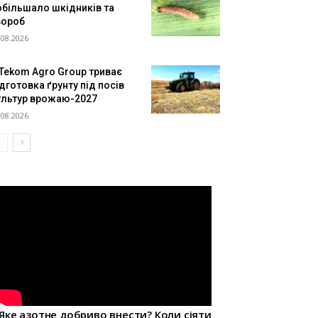
обільшало шкідників та
вороб
.08.2026
 Tekom Agro Group триває
дготовка ґрунту під посів
ультур врожаю-2027
.08.2026
Яке азотне добриво внести? Коли сіяти