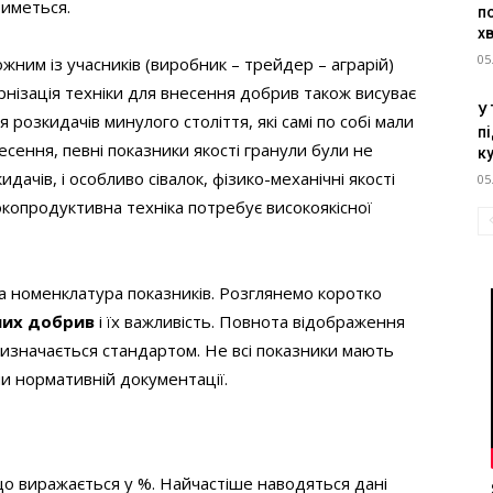
тиметься.
п
х
05
жним із учасників (виробник – трейдер – аграрій)
рнізація техніки для внесення добрив також висуває
У
я розкидачів минулого століття, які самі по собі мали
пі
сення, певні показники якості гранули були не
к
дачів, і особливо сівалок, фізико-механічні якості
05
копродуктивна техніка потребує високоякісної
а номенклатура показників. Розглянемо коротко
них добрив
і їх важливість. Повнота відображення
 визначається стандартом. Не всі показники мають
 чи нормативній документації.
о виражається у %. Найчастіше наводяться дані