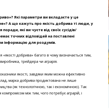
риво»? Які параметри ви вкладаєте у це
сне»? А що кажуть про
якість добрива
ті люди, у
 поради, які ви чуєте від своїх сусідів/
емає точних відповідей на поставлені
ам інформацію для роздумів.
 «якості добрива» багато в чому визначається тим,
 виробника, трейдера чи аграрія.
оказники якості, завдяки яким можна ефективно
лад, марка добрива продиктована не лише
ництва (як технологічною, так і економічною). Так
м компромісом між тим, чого потребує аграрій, і