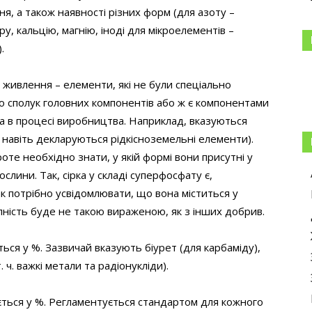
я, а також наявності різних форм (для азоту –
у, кальцію, магнію, іноді для мікроелементів –
.
живлення – елементи, які не були спеціально
о сполук головних компонентів або ж є компонентами
а в процесі виробництва. Наприклад, вказуються
ді навіть декларуються рідкісноземельні елементи).
роте необхідно знати, у якій формі вони присутні у
слини. Так, сірка у складі суперфосфату є,
 потрібно усвідомлювати, що вона міститься у
упність буде не такою вираженою, як з інших добрив.
ся у %. Зазвичай вказують біурет (для карбаміду),
. ч. важкі метали та радіонукліди).
ься у %. Регламентується стандартом для кожного