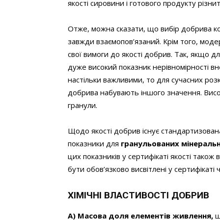
якості сировини і готового продукту різни
Отже, можна сказати, що вибір добрива ко
завжди взаємопов’язаний. Крім того, моде
свої вимоги до якості добрив. Так, якщо дл
дуже високий показник нерівномірності вне
настільки важливими, то для сучасних розки
добрива набувають іншого значення. Висо
гранули.
Щодо якості добрив існує стандартизован
показники для
гранульованих мінераль
цих показників у сертифікаті якості також
бути обов’язково висвітлені у сертифікаті
ХІМІЧНІ ВЛАСТИВОСТІ ДОБРИВ
А) Масова доля елементів живлення,
щ