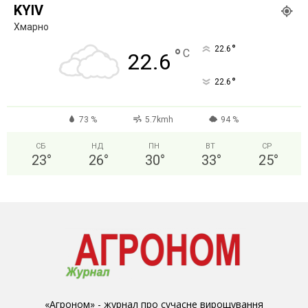
KYIV
Хмарно
°
22.6
°
C
22.6
°
22.6
73 %
5.7kmh
94 %
СБ
НД
ПН
ВТ
СР
23
°
26
°
30
°
33
°
25
°
«Агроном» - журнал про сучасне вирощування