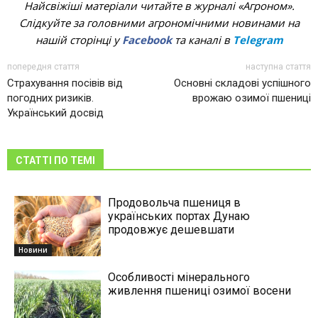
Найсвіжіші матеріали читайте в журналі «Агроном».
Слідкуйте за головними агрономічними новинами на
нашій сторінці у
Facebook
та каналі в
Telegram
попередня стаття
наступна стаття
Страхування посівів від
Основні складові успішного
погодних ризиків.
врожаю озимої пшениці
Український досвід
СТАТТІ ПО ТЕМІ
Продовольча пшениця в
українських портах Дунаю
продовжує дешевшати
Новини
Особливості мінерального
живлення пшениці озимої восени