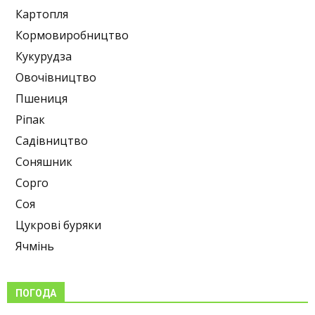
Картопля
Кормовиробництво
Кукурудза
Овочівництво
Пшениця
Ріпак
Садівництво
Соняшник
Сорго
Соя
Цукрові буряки
Ячмінь
ПОГОДА