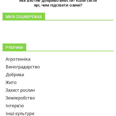
Яке азотне добриво внести? Коли сіяти
ярі, чим підсівати озимі?
МИ В СОЦМЕРЕЖАХ
РУБРИКИ
Агротехніка
Виноградарство
Добрива
Жито
Захист рослин
Землеробство
Інтерв’ю
Інші культури