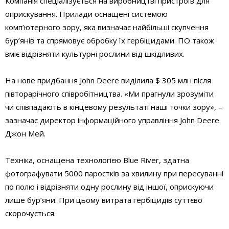
Компанія спеціалізується на виробництві пристроїв для
оприскування. Прилади оснащені системою
комп’ютерного зору, яка визначає найбільші скупчення
бур’янів та спрямовує обробку їх гербіцидами. ПО також
вміє відрізняти культурні рослини від шкідливих.
На нове придбання John Deere виділила $ 305 млн після
півторарічного співробітництва. «Ми прагнули зрозуміти
чи співпадають в кінцевому результаті наші точки зору», –
зазначає директор інформаційного управління John Deere
Джон Мей.
Техніка, оснащена технологією Blue River, здатна
фотографувати 5000 паростків за хвилину при пересуванні
по полю і відрізняти одну рослину від іншої, оприскуючи
лише бур’яни. При цьому витрата гербіцидів суттєво
скорочується.