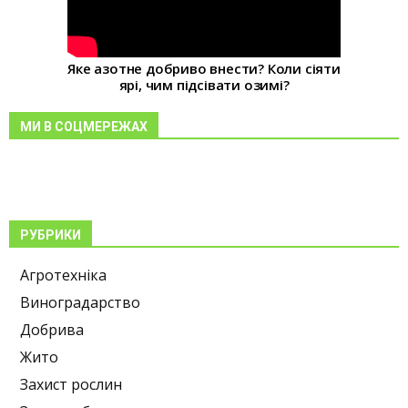
Яке азотне добриво внести? Коли сіяти
ярі, чим підсівати озимі?
МИ В СОЦМЕРЕЖАХ
РУБРИКИ
Агротехніка
Виноградарство
Добрива
Жито
Захист рослин