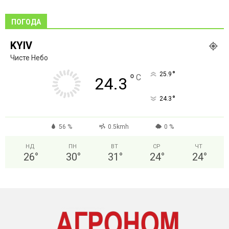
ПОГОДА
KYIV
Чисте Небо
°
25.9
°
C
24.3
°
24.3
56 %
0.5kmh
0 %
НД
ПН
ВТ
СР
ЧТ
26
°
30
°
31
°
24
°
24
°