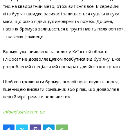
тис. на квадратний метр, отож витісняє все. В середині
літа бур’ян швидко засихає і залишається суцільна суха
маса, що різко підвищує ймовірність пожеж. До речі,
насіння бромуса залишається в грунті навіть після вогню»,
– пояснив фахівець.
Бромус уже виявлено на полях у Київській області.
Гліфосат не дозволяє цілком позбутися від бур`яну. Вже
розроблений спеціальний препарат для його контролю.
Щоб контролювати бромус, аграрії практикують перед
пшеницею висівати соняшник або ріпак, що дозволяє в
певній мірі тримати поле чистим.
infoindustria.com.ua