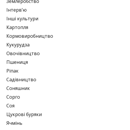
Землеробство
Інтерв’ю
Інші культури
Картопля
Кормовиробництво
Кукурудза
Овочівництво
Пшениця
Ріпак
Садівництво
Соняшник
Сорго
Соя
Цукрові буряки
Ячмінь