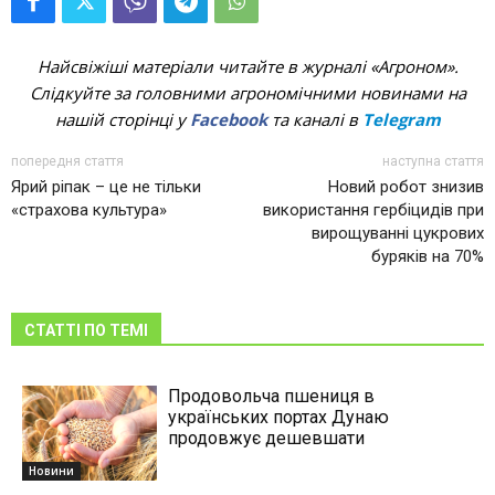
Найсвіжіші матеріали читайте в журналі «Агроном».
Слідкуйте за головними агрономічними новинами на
нашій сторінці у
Facebook
та каналі в
Telegram
попередня стаття
наступна стаття
Ярий ріпак – це не тільки
Новий робот знизив
«страхова культура»
використання гербіцидів при
вирощуванні цукрових
буряків на 70%
СТАТТІ ПО ТЕМІ
Продовольча пшениця в
українських портах Дунаю
продовжує дешевшати
Новини