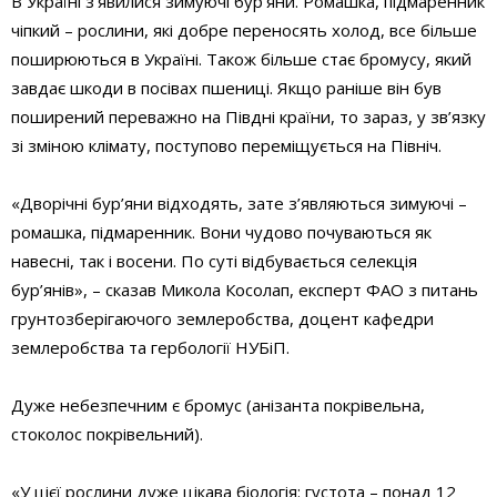
В Україні з’явилися зимуючі бур’яни. Ромашка, підмаренник
чіпкий – рослини, які добре переносять холод, все більше
поширюються в Україні. Також більше стає бромусу, який
завдає шкоди в посівах пшениці. Якщо раніше він був
поширений переважно на Півдні країни, то зараз, у зв’язку
зі зміною клімату, поступово переміщується на Північ.
«Дворічні бур’яни відходять, зате з’являються зимуючі –
ромашка, підмаренник. Вони чудово почуваються як
навесні, так і восени. По суті відбувається селекція
бур’янів», – сказав Микола Косолап, експерт ФАО з питань
грунтозберігаючого землеробства, доцент кафедри
землеробства та гербології НУБіП.
Дуже небезпечним є бромус (анізанта покрівельна,
стоколос покрівельний).
«У цієї рослини дуже цікава біологія: густота – понад 12