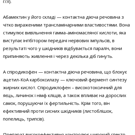
г/л).
Абамектин у його складі — контактна діюча речовина з
чітко вираженими трансламінарними властивостями. Вона
стимулює вивільнення гамма-аміномасляної кислоти, яка
виступає інгібітором передачі нервових імпульсів, в
результаті чого у шкідників відбувається параліч, вони
припиняють живлення і через декілька діб гинуть.
А спіродикофен — контактна діюча речовина, що блокує
ацетил-КоА карбоксилазу — ключовий фермент синтезу
жирних кислот. Спіродиклофен – високотоксичний для
яєць, личинок і німф кліщів, а також впливає на дорослих
самок, порушуючи їх фертильність. Крім того, він
ефективний проти сисних шкідників (листоблішок,
попелиць, трипсів).
Препарат високоефективно контролює широкий спектр