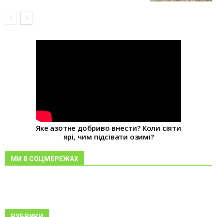
Яке азотне добриво внести? Коли сіяти
ярі, чим підсівати озимі?
МИ В СОЦМЕРЕЖАХ
РУБРИКИ