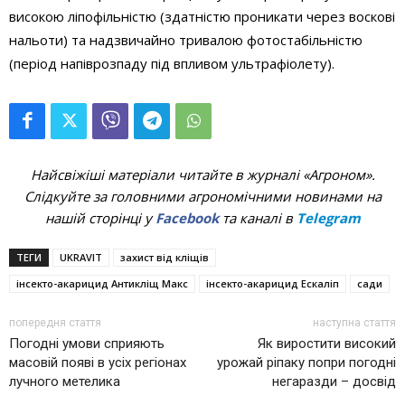
високою ліпофільністю (здатністю проникати через воскові
нальоти) та надзвичайно тривалою фотостабільністю
(період напіврозпаду під впливом ультрафіолету).
Найсвіжіші матеріали читайте в журналі «Агроном».
Слідкуйте за головними агрономічними новинами на
нашій сторінці у
Facebook
та каналі в
Telegram
ТЕГИ
UKRAVIT
захист від кліщів
інсекто-акарицид Антикліщ Макс
інсекто-акарицид Ескаліп
сади
попередня стаття
наступна стаття
Погодні умови сприяють
Як виростити високий
масовій появі в усіх регіонах
урожай ріпаку попри погодні
лучного метелика
негаразди – досвід