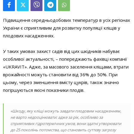
Підвищення середньодобових температур в усіх регіонах
України є сприятливим для розвитку популяції кліщів у
плодових насадженнях.
У таких умовах захист садів від цих шкідників набуває
особливої актуальності, – попереджають фахівці компанії
«UKRAVIT». Адже, за масового заселення кліщами, втрати
врожайності можуть становити від 36% до 50%. При
цьому, через зменшення вмісту цукрів, також значно
погіршуються якісні показники плодів.
«
Шкоду, яку кліщі можуть завдати плодовим насадженням,
не варто недооцінювати: адже за рік, особливо за
сприятливих гідротермічних умов, вони здатні утворювати
до 25 поколінь потомства
,
що становить суттєву загрозу