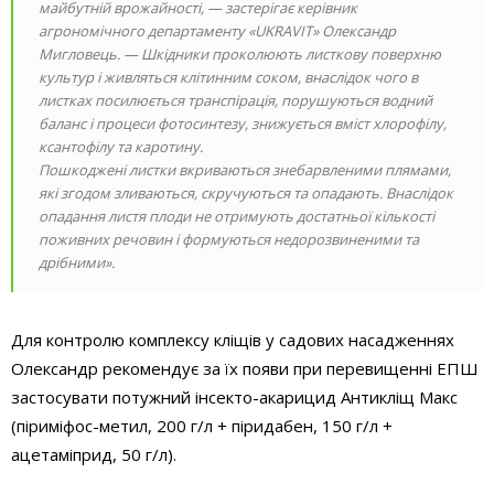
майбутній врожайності
, — застерігає керівник
агрономічного департаменту «UKRAVIT» Олександр
Мигловець. —
Шкідники проколюють листкову поверхню
культур і живляться клітинним соком, внаслідок чого
в
листках посилюється транспірація, порушуються водний
баланс і процеси фотосинтезу, знижується вміст хлорофілу,
ксантофілу та каротину.
Пошкоджені листки вкриваються знебарвленими плямами,
які згодом зливаються, скручуються та опадають. Внаслідок
опадання листя плоди не отримують достатньої кількості
поживних речовин і формуються недорозвиненими та
дрібними».
Для контролю комплексу кліщів у садових насадженнях
Олександр рекомендує за їх появи при перевищенні ЕПШ
застосувати потужний інсекто-акарицид Антикліщ Макс
(піриміфос-метил, 200 г/л + піридабен, 150 г/л +
ацетаміприд, 50 г/л).