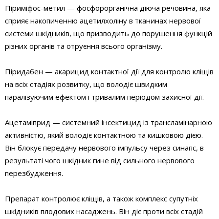
Піриміфос-метил — фосфорорганічна діюча речовина, яка
сприяє накопиченню ацетилхоліну в тканинах нервової
системи шкідників, що призводить до порушення функцій
різних органів та отруєння всього організму.
Піридабен — акарицид контактної дії для контролю кліщів
на всіх стадіях розвитку, що володіє швидким
паралізуючим ефектом і тривалим періодом захисної дії.
Ацетаміприд — системний інсектицид із трансламінарною
активністю, який володіє контактною та кишковою дією.
Він блокує передачу нервового імпульсу через синапс, в
результаті чого шкідник гине від сильного нервового
перезбудження.
Препарат контролює кліщів, а також комплекс супутніх
шкідників плодових насаджень. Він діє проти всіх стадій