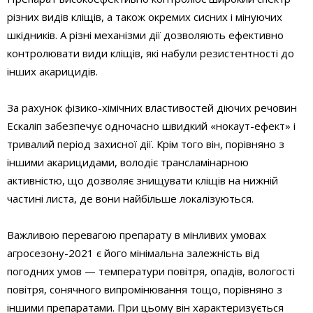
різних видів кліщів, а також окремих сисних і мінуючих
шкідників. А різні механізми дії дозволяють ефективно
контролювати види кліщів, які набули резистентності до
інших акарицидів.
За рахунок фізико-хімічних властивостей діючих речовин
Ескаліп забезпечує одночасно швидкий «нокаут-ефект» і
тривалий період захисної дії. Крім того він, порівняно з
іншими акарицидами, володіє трансламінарною
активністю, що дозволяє знищувати кліщів на нижній
частині листа, де вони найбільше локалізуються.
Важливою перевагою препарату в мінливих умовах
агросезону-2021 є його мінімальна залежність від
погодних умов — температури повітря, опадів, вологості
повітря, сонячного випромінювання тощо, порівняно з
іншими препаратами. При цьому він характеризується