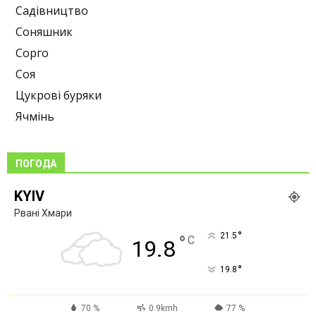
Садівництво
Соняшник
Сорго
Соя
Цукрові буряки
Ячмінь
ПОГОДА
KYIV
Рвані Хмари
°
21.5
°
C
19.8
°
19.8
70 %
0.9kmh
77 %