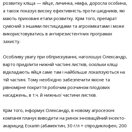
розвитку кліща — яйце, личинка, німфа, доросла особина,
а також показує високу ефективність проти шкідників, які
мають приховані етапи розвитку. Крім того, препарат
сумісний з іншими пестицидами та агрохімікатами і може
використовуватись в антирезистентних програмах
захисту.
Особливу увагу при обприскуванні, наголошує Олександр,
варто приділити нижній частині листків, оскільки кліщі
відкладають яйця саме там і найбільше локалізуються на
тій частині. Тому необхідно забезпечити якісне та
рівномірне покриття робочим розчином плодових
насаджень, в т.ч. й нижньої частини листків.
Крім того, інформує Олександр, в новому агросезоні
компанія планує виводити на ринок інноваційний інсекто-
акарицид Ескаліп (абамектин, 30 г/л + спіродиклофен, 200