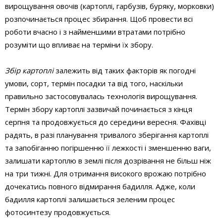
вирощування овочів (картоплі, гарбузів, буряку, морковки)
розпочинається процес збирання. Щоб провести всі
роботи вчасно і з найменшими втратами потрібно
розуміти що впливає на терміни їх збору.
Збір картоплі
залежить від таких факторів як погодні
умови, сорт, термін посадки та від того, наскільки
правильно застосовувалась технологія вирощування.
Термін збору картоплі зазвичай починається з кінця
серпня та продовжується до середини вересня. Фахівці
радять, в разі планування тривалого зберігання картоплі
та запобіганню погіршенню її лежкості і зменшенню ваги,
залишати картоплю в землі після дозрівання не більш ніж
на три тижні. Для отримання високого врожаю потрібно
дочекатись повного відмирання бадилля. Адже, коли
бадилля картоплі залишається зеленим процес
фотосинтезу продовжується.