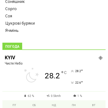
Соняшник
Сорго
Соя
Цукрові буряки
Ячмінь
ПОГОДА
KYIV
Чисте Небо
°
28.2
°
C
28.2
°
22.6
62 %
0.5kmh
1 %
ПТ
СБ
НД
ПН
ВТ