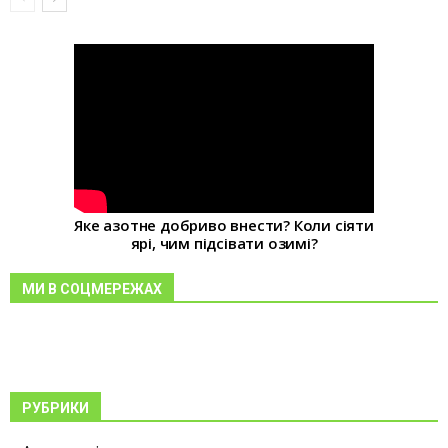
Яке азотне добриво внести? Коли сіяти
ярі, чим підсівати озимі?
МИ В СОЦМЕРЕЖАХ
РУБРИКИ