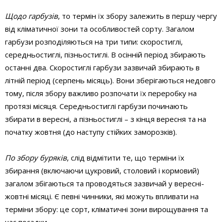
Щодо гарбузів
, то термін їх збору залежить в першу чергу
від кліматичної зони та особливостей сорту. Загалом
гарбузи розподіляються на три типи: скоростиглі,
середньостиглі, пізньостиглі. В осінній період збирають
останні два. Скоростиглі гарбузи зазвичай збирають в
літній період (серпень місяць). Вони зберігаються недовго
тому, після збору важливо розпочати їх переробку на
протязі місяця. Середньостиглі гарбузи починають
збирати в вересні, а пізньостиглі – з кінця вересня та на
початку жовтня (до наступу стійких заморозків).
По збору буряків
, слід відмітити те, що терміни їх
збирання (включаючи цукровий, столовий і кормовий)
загалом збігаються та проводяться зазвичай у вересні-
жовтні місяці. Є певні чинники, які можуть впливати на
терміни збору: це сорт, кліматичні зони вирощування та