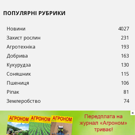
ПОПУЛЯРНІ РУБРИКИ
Новини
4027
Захист рослин
231
Агротехніка
193
Добрива
163
Кукурудза
130
Соняшник
115
Пшениця
106
Ріпак
81
Землеробство
74
×
Публікації
Рекламодавцям
Передплата
Контакти