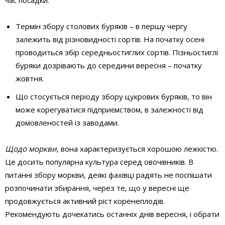
час посадки.
Термін збору столових буряків – в першу чергу
залежить від різновидності сортів. На початку осені
проводиться збір середньостиглих сортів. Пізньостиглі
буряки дозрівають до середини вересня – початку
жовтня.
Що стосується періоду збору цукрових буряків, то він
може корегуватися підприємством, в залежності від
домовленостей із заводами.
Щодо моркви
, вона характеризується хорошою лежкістю.
Це досить популярна культура серед овочівників. В
питанні збору моркви, деякі фахівці радять не поспішати
розпочинати збирання, через те, що у вересні ще
продовжується активний ріст коренеплодів.
Рекомендують дочекатись останніх днів вересня, і обрати