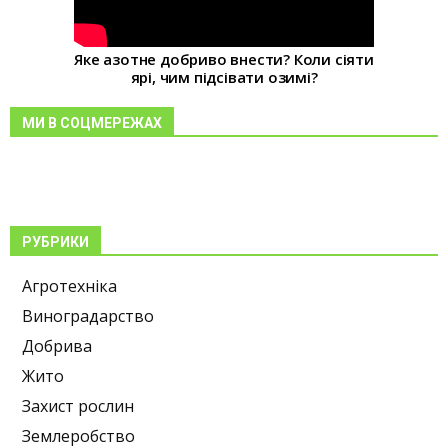
Яке азотне добриво внести? Коли сіяти
ярі, чим підсівати озимі?
МИ В СОЦМЕРЕЖАХ
РУБРИКИ
Агротехніка
Виноградарство
Добрива
Жито
Захист рослин
Землеробство