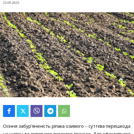
25.09.2025
Осіння забур’яненість ріпака озимого – суттєва перешкода
на шляху до омріяного високого врожаю. Для ефективного