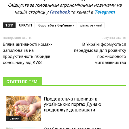
Слідкуйте за головними агрономічними новинами на
нашій сторінці у
Facebook
та каналі в
Telegram
ТЕГИ
UKRAVIT
боротьба з бур'янами
ріпак озимий
попередня стаття
наступна стаття
Вплив активності комах-
В Україні формуються
запилювачів на
передумови для розвитку
продуктивність гібридів
промислового
соняшнику від KWS
мигдалівництва
СТАТТІ ПО ТЕМІ
Продовольча пшениця в
українських портах Дунаю
продовжує дешевшати
Новини