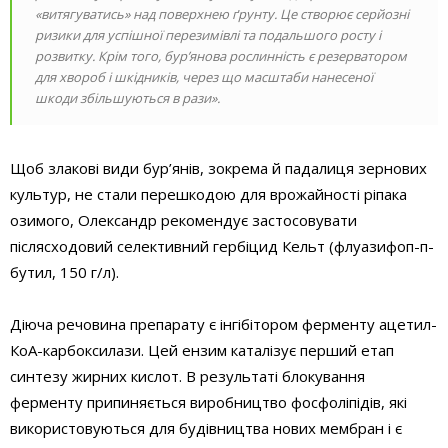
«витягуватись» над поверхнею ґрунту. Це створює серйозні
ризики для успішної перезимівлі та подальшого росту і
розвитку. Крім того, бур’янова рослинність є резерватором
для хвороб і шкідників, через що масштаби нанесеної
шкоди збільшуються в рази».
Щоб злакові види бур’янів, зокрема й падалиця зернових
культур, не стали перешкодою для врожайності ріпака
озимого, Олександр рекомендує застосовувати
післясходовий селективний гербіцид Кельт (флуазифоп-п-
бутил, 150 г/л).
Діюча речовина препарату є інгібітором ферменту ацетил-
КоА-карбоксилази. Цей ензим каталізує перший етап
синтезу жирних кислот. В результаті блокування
ферменту припиняється виробництво фосфоліпідів, які
використовуються для будівництва нових мембран і є