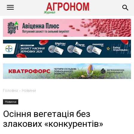
Головна
Новини
Новини
Осіння вегетація без
злакових «конкурентів»