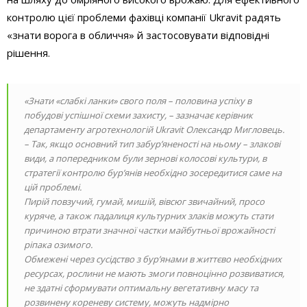
контролю цієї проблеми фахівці компанії Ukravit радять
«знати ворога в обличчя» й застосовувати відповідні
рішення.
«Знати «слабкі ланки» свого поля – половина успіху в
побудові успішної схеми захисту, – зазначає керівник
департаменту агротехнологій Ukravit Олександр Мигловець.
– Так, якщо основний тип забур’яненості на ньому – злакові
види, а попередником були зернові колосові культури, в
стратегії контролю бур’янів необхідно зосередитися саме на
цій проблемі.
Пирій повзучий, гумай, мишій, вівсюг звичайний, просо
куряче, а також падалиця культурних злаків можуть стати
причиною втрати значної частки майбутньої врожайності
ріпака озимого.
Обмежені через сусідство з бур’янами в життєво необхідних
ресурсах, рослини не мають змоги повноцінно розвиватися,
не здатні сформувати оптимальну вегетативну масу та
розвинену кореневу систему, можуть надмірно