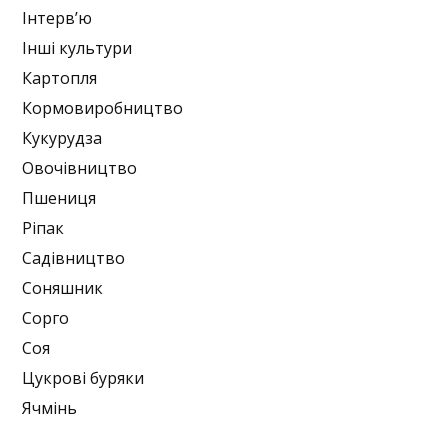
Інтерв’ю
Інші культури
Картопля
Кормовиробництво
Кукурудза
Овочівництво
Пшениця
Ріпак
Садівництво
Соняшник
Сорго
Соя
Цукрові буряки
Ячмінь