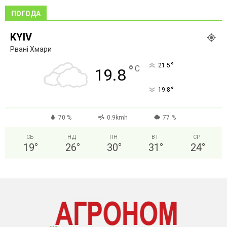
ПОГОДА
KYIV
Рвані Хмари
°
21.5
°
C
19.8
°
19.8
70 %
0.9kmh
77 %
СБ
НД
ПН
ВТ
СР
19
°
26
°
30
°
31
°
24
°