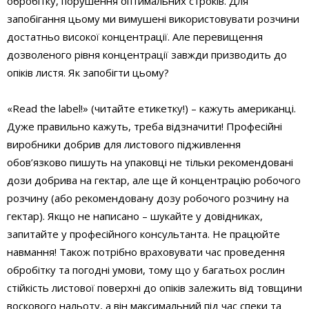
обробітку, порушення оптимальних строків. Для
запобігання цьому ми вимушені використовувати розчини
достатньо високої концентрації. Але перевищення
дозволеного рівня концентрації завжди призводить до
опіків листя. Як запобігти цьому?
«Read the label!» (читайте етикетку!) – кажуть американці.
Дуже правильно кажуть, треба відзначити! Професійні
виробники добрив для листового підживлення
обов’язково пишуть на упаковці не тільки рекомендовані
дози добрива на гектар, але ще й концентрацію робочого
розчину (або рекомендовану дозу робочого розчину на
гектар). Якщо не написано – шукайте у довідниках,
запитайте у професійного консультанта. Не працюйте
навмання! Також потрібно враховувати час проведення
обробітку та погодні умови, тому що у багатьох рослин
стійкість листової поверхні до опіків залежить від товщини
воскового нальоту, а він максимальний під час спеки та