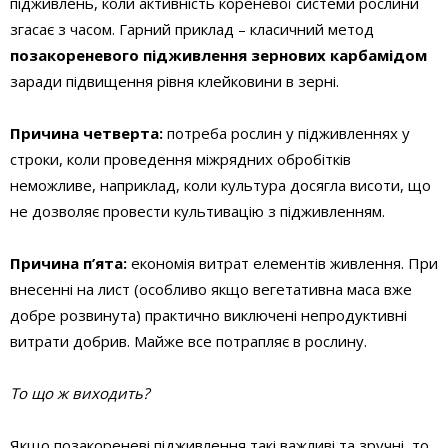
підживлень, коли активність кореневої системи рослини
згасає з часом. Гарний приклад – класичний метод
позакореневого підживлення зернових карбамідом
заради підвищення рівня клейковини в зерні.
Причина четверта:
потреба рослин у підживленнях у
строки, коли проведення міжрядних обробітків
неможливе, наприклад, коли культура досягла висоти, що
не дозволяє провести культивацію з підживленням.
Причина п’ята:
економія витрат елементів живлення. При
внесенні на лист (особливо якщо вегетативна маса вже
добре розвинута) практично виключені непродуктивні
витрати добрив. Майже все потрапляє в рослину.
То що ж виходить?
Якщо позакореневі підживлення такі важливі та зручні, то