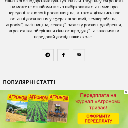
сільськогосподарських культур. На сайті журналу «Агроном»
ви можете ознайомитись з вибірковими статтями про
передові технології рослинництва, а також дізнатись про
останні досягнення у сферах агрономії, землеробства,
агрохімії, насінництва, селекції, захисту рослин, удобрення,
агротехніки, зберігання сільгосппродукції та запозичити
передовий досвід ваших колег.
ПОПУЛЯРНІ СТАТТІ
×
Кислотність грунтів та її вплив на
живлення рослин
25.11.2016
Добрива