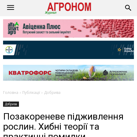
Головна
Публікації
Добрива
Добрива
Позакореневе підживлення
рослин. Хибні теорії та
практичні помилки