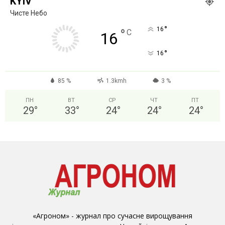
KYIV
Чисте Небо
°
16
°
C
16
°
16
85 %
1.3kmh
3 %
ПН
ВТ
СР
ЧТ
ПТ
29
°
33
°
24
°
24
°
24
°
«Агроном» - журнал про сучасне вирощування