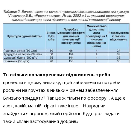
То
скільки позакореневих підживлень треба
провести в цьому випадку, щоб забезпечити потреби
рослини на ґрунтах з низьким рівнем забезпечення?
Близько тридцяти? Так це ж тільки по фосфору… А ще є
азот, калій, магній, сірка і таке інше… Навряд чи
знайдеться агроном, який серйозно буде розглядати
такий «план застосування добрив».