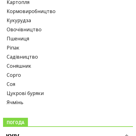
Картопля
Кормовиробництво
Кукурудза
Овочівництво
Пшениця
Ріпак
Садівництво
Соняшник
Сорго
Соя
Цукрові буряки
Ячмінь
ПОГОДА