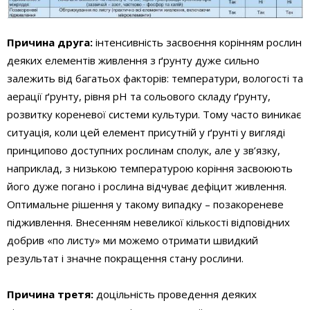
Причина друга:
інтенсивність засвоєння корінням рослин
деяких елементів живлення з ґрунту дуже сильно
залежить від багатьох факторів: температури, вологості та
аерації ґрунту, рівня рН та сольового складу ґрунту,
розвитку кореневої системи культури. Тому часто виникає
ситуація, коли цей елемент присутній у ґрунті у вигляді
принципово доступних рослинам сполук, але у зв’язку,
наприклад, з низькою температурою коріння засвоюють
його дуже погано і рослина відчуває дефіцит живлення.
Оптимальне рішення у такому випадку – позакореневе
підживлення. Внесенням невеликої кількості відповідних
добрив «по листу» ми можемо отримати швидкий
результат і значне покращення стану рослини.
Причина третя:
доцільність проведення деяких