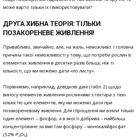
може варто тільки їх і використовувати?
ДРУГА ХИБНА ТЕОРІЯ: ТІЛЬКИ
ПОЗАКОРЕНЕВЕ ЖИВЛЕННЯ!
Привабливо, звичайно, але, на жаль, неможливо. І головна
причина такої неможливості у тому, що потреби рослин в
елементах живлення в десятки разів більші, ніж ті
кількості, що ми можемо дати «по листу».
Порівняємо, наприклад, довідкові дані (табл. 2) щодо
виносу елементів живлення рослинами з гектара з тією
кількістю цих елементів, яку ми можемо дати при
позакореневому живленні. Для спрощення ми взяли тільки
один елемент – фосфор, а в якості добрива – найбільш
концентроване за вмістом фосфору – монокалійфосфат
(52% Р
О
).
2
5