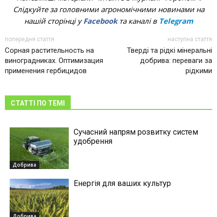
Слідкуйте за головними агрономічними новинами на
нашій сторінці у
Facebook
та каналі в
Telegram
попередня стаття
наступна стаття
Сорная растительность на
Тверді та рідкі мінеральні
виноградниках. Оптимизация
добрива: переваги за
применения гербицидов
рідкими
СТАТТІ ПО ТЕМІ
Сучасний напрям розвитку систем
удобрення
Добрива
Енергія для ваших культур
Добрива