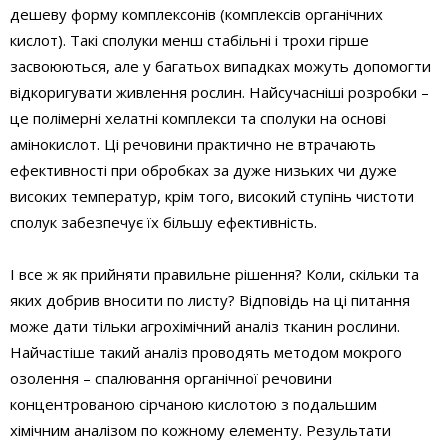
дешеву форму комплексонів (комплексів органічних
кислот). Такі сполуки менш стабільні і трохи гірше
засвоюються, але у багатьох випадках можуть допомогти
відкоригувати живлення рослин. Найсучасніші розробки –
це полімерні хелатні комплекси та сполуки на основі
амінокислот. Ці речовини практично не втрачають
ефективності при обробках за дуже низьких чи дуже
високих температур, крім того, високий ступінь чистоти
сполук забезпечує їх більшу ефективність.
І все ж як прийняти правильне рішення? Коли, скільки та
яких добрив вносити по листу? Відповідь на ці питання
може дати тільки агрохімічний аналіз тканин рослини.
Найчастіше такий аналіз проводять методом мокрого
озолення – спалювання органічної речовини
концентрованою сірчаною кислотою з подальшим
хімічним аналізом по кожному елементу. Результати