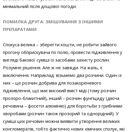
мінімальний після дощової погоди.
ПОМИЛКА ДРУГА: ЗМІШУВАННЯ З ІНШИМИ
ПРЕПАРАТАМИ
Спокуса велика – зберегти кошти, не робити зайвого
прогону обприскувача по полю, провести підживлення у
вигляді бакової суміші із засобами захисту рослин.
Розумне рішення. Але ж не завжди. На жаль, є
виключення. Наприклад: візьмемо два розчини. Один із
них – це розчин добрива для позакореневого
підживлення, що має високий вміст міді (тому розчин
прозоро-блакитний), інший – розчин фунгіциду (діюча
речовина – фосетіл алюмінію) для боротьби з грибними
хворобами (розчин також прозорий та однорідний). У
суміші цих речовин можна виявити утворення великих
конгломератів, тобто фактично нових хімічних сполук, які