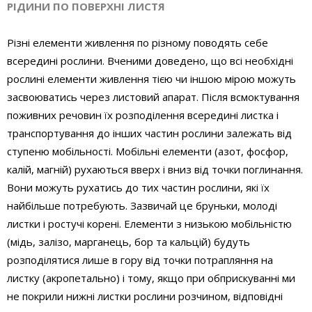
РІДИНИ ПО ПОВЕРХНІ ЛИСТЯ
Різні елементи живлення по різному поводять себе
всередині рослини. Вченими доведено, що всі необхідні
рослині елементи живлення тією чи іншою мірою можуть
засвоюватись через листовий апарат. Після всмоктування
поживних речовин їх розподілення всередині листка і
транспортування до інших частин рослини залежать від
ступеню мобільності. Мобільні елементи (азот, фосфор,
калій, магній) рухаються вверх і вниз від точки поглинання.
Вони можуть рухатись до тих частин рослини, які їх
найбільше потребують. Зазвичай це бруньки, молоді
листки і ростучі корені. Елементи з низькою мобільністю
(мідь, залізо, марганець, бор та кальцій) будуть
розподілятися лише в гору від точки потрапляння на
листку (акропетально) і тому, якщо при обприскуванні ми
не покрили нижні листки рослини розчином, відповідні