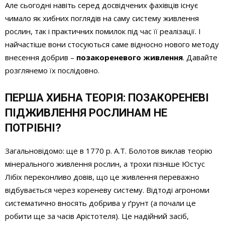
Але сьогодні навіть серед досвідчених фахівців існує
чимало як хибних поглядів на саму систему живлення
рослин, так і практичних помилок під час її реалізації. І
найчастіше вони стосуються саме відносно нового методу
внесення добрив –
позакореневого живлення
. Давайте
розглянемо їх послідовно.
ПЕРША ХИБНА ТЕОРІЯ: ПОЗАКОРЕНЕВІ
ПІДЖИВЛЕННЯ РОСЛИНАМ НЕ
ПОТРІБНІ?
Загальновідомо: ще в 1770 р. А.Т. Болотов виклав теорію
мінерального живлення рослин, а трохи пізніше Юстус
Лібіх переконливо довів, що це живлення переважно
відбувається через кореневу систему. Відтоді агрономи
систематично вносять добрива у ґрунт (а почали це
робити ще за часів Арістотеля). Це надійний засіб,