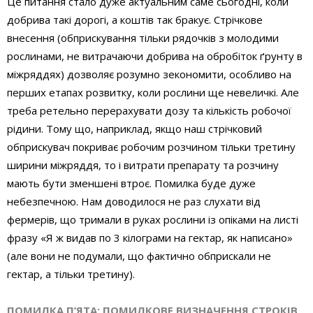
Це питання стало дуже актуальним саме сьогодні, коли
добрива такі дорогі, а коштів так бракує. Стрічкове
внесення (обприскування тільки рядочків з молодими
рослинами, не витрачаючи добрива на обробіток ґрунту в
міжряддях) дозволяє розумно зекономити, особливо на
перших етапах розвитку, коли рослини ще невеличкі. Але
треба ретельно перерахувати дозу та кількість робочої
рідини. Тому що, наприклад, якщо наш стрічковий
обприскувач покриває робочим розчином тільки третину
ширини міжряддя, то і витрати препарату та розчину
мають бути зменшені втроє. Помилка буде дуже
небезпечною. Нам доводилося не раз слухати від
фермерів, що тримали в руках рослини із опіками на листі
фразу «Я ж видав по 3 кілограми на гектар, як написано»
(але вони не подумали, що фактично обприскали не
гектар, а тільки третину).
ПОМИЛКА П’ЯТА: ПОМИЛКОВЕ ВИЗНАЧЕННЯ СТРОКІВ