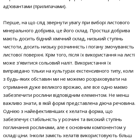
ад’ювантами (прилипачами).
Перше, на що слід звернути увагу при виборі листового
мінерального добрива, це його склад. Простіші добрива
мають досить бідний хімічний склад, низький ступінь
чистоти, досить низьку розчинність і погану змочуваність
листової поверхні. Крім того, після їх використання на листі
може з’явитися сольовий наліт. Використання їх
виправдано тільки на культурах екстенсивного типу, коли
з будь-яких обставин ми не можемо розраховувати на
отримання дуже великого врожаю, але все одно маємо
забезпечити рослини відповідним елементом. Не менш
важливо знати, в якій формі представлена діюча речовина.
Однією з найефективніших є хелатна форма, що
забезпечує стабільність у розчині та високий ступінь
поглинання рослинами, але є основним компонентом у
складі ціни. Інколи замість хелатів використовують більш