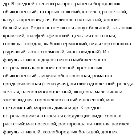
др. В средней степени распространены бородавник
обыкновенный, татарник колючий, козелец разрезной,
капуста хреновидная, болиголов пятнистый, донник
белый и др. Редко встречаются лопух большой, татарник
крымский, шалфей эфиопский, цельзия восточная,
горлюха твердая, жабник германский, виды чертополоха
(курчавый, ложнохолмовый, акантовидный). Из
факультативных двулетников наиболее часто
встречались клоповник полевой, крестовник
обыкновенный, липучка обыкновенная, ромашка
продырявленная (непахучая), мятлик однолетний, резеда
желтая, плевел многоцветный, люцерна маленькая и
хмелевидная, горошек мохнатый и посевной, мак
щетинистый, морковь дикая и др. К средне
встречающимся относятся следующие виды сорных
растений: мак посевной, расторопша пятнистая, василек
факультативный, козлобородник большой, донник