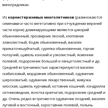
виноградниках.
Из
корнестержневых многолетников
(размножаются
семенами и часто вегетативно при отчуждении верхней
части корня) доминирующими являются цикорий
обыкновенный, просвирник лесной, клоповник
злаколистный, бодяк обыкновенный, василек
прижаточешуйчатый, сурепка обыкновенная, горчак
ползучий, щавель конский и узколистный, ясменник
полевой, подорожник большой и ланцетолистный и др.
Средней встречаемостью характеризуются василек
скабиозовый, мордовник обыкновенный, одуванчик
шероховатый, одуванчик лекарственный, живучка
хиосская, щавель курчавый, котовник кошачий, хондрилла
ситниковидная, яснотка крапчатая, подорожник средний и
др. Очень редко встречаются одуванчик поздний, василек
луговой и восточный, короставник полевой, полынь