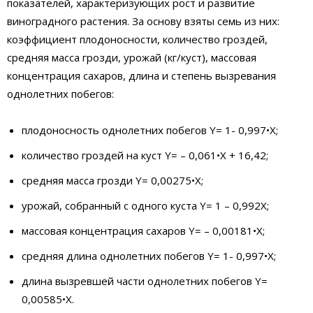
показателей, характеризующих рост и развитие
виноградного растения. За основу взяты семь из них:
коэффициент плодоносности, количество гроздей,
средняя масса грозди, урожай (кг/куст), массовая
концентрация сахаров, длина и степень вызревания
однолетних побегов:
плодоносность однолетних побегов Y= 1- 0,997•X;
количество гроздей на куст Y= – 0,061•X + 16,42;
средняя масса грозди Y= 0,00275•X;
урожай, собранный с одного куста Y= 1 – 0,992X;
массовая концентрация сахаров Y= – 0,00181•X;
средняя длина однолетних побегов Y= 1- 0,997•X;
длина вызревшей части однолетних побегов Y=
0,00585•X.