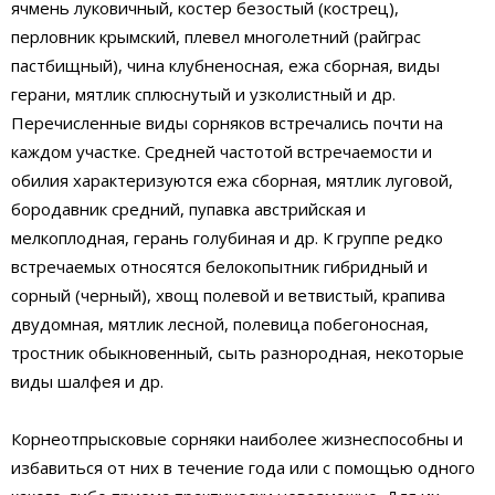
ячмень луковичный, костер безостый (кострец),
перловник крымский, плевел многолетний (райграс
пастбищный), чина клубненосная, ежа сборная, виды
герани, мятлик сплюснутый и узколистный и др.
Перечисленные виды сорняков встречались почти на
каждом участке. Средней частотой встречаемости и
обилия характеризуются ежа сборная, мятлик луговой,
бородавник средний, пупавка австрийская и
мелкоплодная, герань голубиная и др. К группе редко
встречаемых относятся белокопытник гибридный и
сорный (черный), хвощ полевой и ветвистый, крапива
двудомная, мятлик лесной, полевица побегоносная,
тростник обыкновенный, сыть разнородная, некоторые
виды шалфея и др.
Корнеотпрысковые сорняки наиболее жизнеспособны и
избавиться от них в течение года или с помощью одного