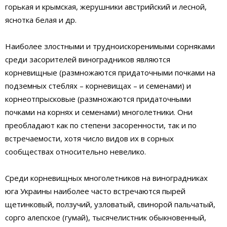
горькая и крымская, жерушники австрийский и лесной,
яснотка белая и др.
Наиболее злостными и трудноискоренимыми сорняками
среди засорителей виноградников являются
корневищные (размножаются придаточными почками на
подземных стеблях – корневищах – и семенами) и
корнеотпрысковые (размножаются придаточными
почками на корнях и семенами) многолетники. Они
преобладают как по степени засоренности, так и по
встречаемости, хотя число видов их в сорных
сообществах относительно невелико.
Среди корневищных многолетников на виноградниках
юга Украины наиболее часто встречаются пырей
щетинковый, ползучий, узловатый, свинорой пальчатый,
сорго алепское (гумай), тысячелистник обыкновенный,