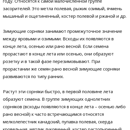
году. Относятся к самой малочисленной группе
засорителей. Это метла полевая, рыжик озимый, ячмень
мышиный и ощетиненный, костер полевой и ржаной и др.
Зимующие сорняки занимают промежуточное значение
между яровыми и озимыми. Всходы их появляются в
конце лета, осенью или рано весной. Если семена
прорастают в конце лета или осенью, они образуют
розетку и в такой фазе перезимовывают. При
прорастании же семян рано весной зимующие сорняки
развиваются по типу ранних.
Растут эти сорняки быстро, в первой половине лета
образуют семена. В группе зимующих однолетних
сорняков (всходы появляются в конце лета – осенью либо
рано весной) к часто встречающимся относятся
мелколепестник канадский, пупавка полевая, скерда
кровельная, мятлик луковичный, костер растопыренный,