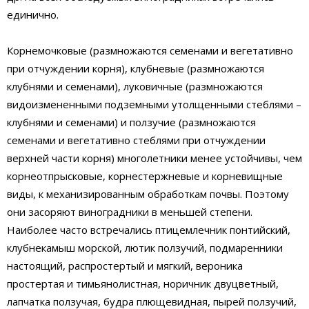
единично.
Корнемочковые (размножаются семенами и вегетативно
при отчуждении корня), клубневые (размножаются
клубнями и семенами), луковичные (размножаются
видоизмененными подземными утолщенными стеблями –
клубнями и семенами) и ползучие (размножаются
семенами и вегетативно стеблями при отчуждении
верхней части корня) многолетники менее устойчивы, чем
корнеотпрысковые, корнестержневые и корневищные
виды, к механизированным обработкам почвы. Поэтому
они засоряют виноградники в меньшей степени.
Наиболее часто встречались птицемлечник понтийский,
клубнекамыш морской, лютик ползучий, подмаренники
настоящий, распростертый и мягкий, вероника
простертая и тимьянолистная, норичник двуцветный,
лапчатка ползучая, будра плющевидная, пырей ползучий,