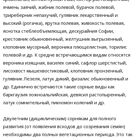
ячмень заячий, жабник полевой, бурачок полевой,
триреберник непахучий, гулявник лекарственный и
высокий (рогачка), ярутка полевая, живокость полевая,
яснотка стеблеобъемлющая, дескурайния Софии,
крестовник обыкновенный, желтушник выгрызенный,
клоповник мусорный, вероника плющелистная, торилис
полевой и др. К средне встречающимся видам относятся
вероника изящная, василек синий, сафлор шерстистый,
лисохвост мышехвостиковый, клоповник пронзенный,
гулявник Лезеля, латук дикий, физалис обыкновенный и
др. Единично встречаются такие сорные виды как
баркгаузия ложноальпийская, девясил растопыренный,
латук сомнительный, пикномон колючий и др.
Двулетним (дициклическим) сорнякам для полного
развития (от появления всходов до созревания семян)
необходимы два полных вегетационных периода. Это так