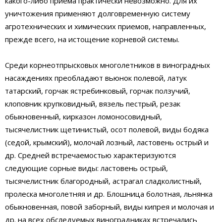
какого-либо приема практически невозможно. Для их
уничтожения применяют долговременную систему
агротехнических и химических приемов, направленных,
прежде всего, на истощение корневой системы.
Среди корнеотпрысковых многолетников в виноградных
насаждениях преобладают вьюнок полевой, латук
татарский, горчак ястребинковый, горчак ползучий,
клоповник крупковидный, вязель пестрый, резак
обыкновенный, кирказон ломоносовидный,
тысячелистник щетинистый, осот полевой, виды бодяка
(седой, крымский), молочай лозный, ластовень острый и
др. Средней встречаемостью характеризуются
следующие сорные виды: ластовень острый,
тысячелистник благородный, астрагал сладколистный,
пролеска многолетняя и др. Блошница болотная, льнянка
обыкновенная, повой заборный, виды кипрея и молочая и
др. на всех обследуемых виноградниках встречались