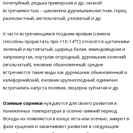
почечуйный, редька приморская и др.; низкой
встречаемостью – циклахена дурнишниколистная, горец
разнолистный, метельчатый, узловатый и др.
К часто встречающимся поздним яровым (семена
способны прорастать при +10-14°С) относятся щетинники
зеленый и мутовчатый, щирица белая, жминдовидная и
запрокинутая, портулак огородный, дурнишник колючий
(игольчатый), ежовник обыкновенный; средне
встречаются такие виды как дурнишник обыкновенный и
калифорнийский, ежовник крупноплодный; единично
встречались капуста полевая, люцерна зубчатая и др.
Озимые сорняки
нуждаются для своего развития в
пониженных температурах в осенне-зимний период.
Всходы их появляются в конце лета или осенью, зимуют в
фазе кущения и заканчивают развитие в следующем