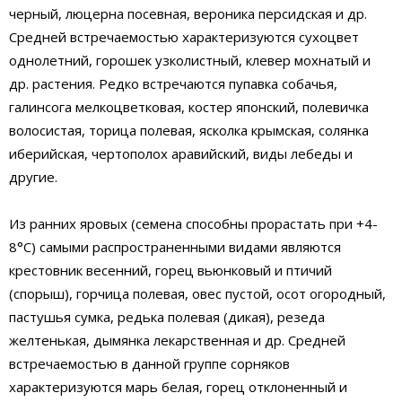
черный, люцерна посевная, вероника персидская и др.
Средней встречаемостью характеризуются сухоцвет
однолетний, горошек узколистный, клевер мохнатый и
др. растения. Редко встречаются пупавка собачья,
галинсога мелкоцветковая, костер японский, полевичка
волосистая, торица полевая, ясколка крымская, солянка
иберийская, чертополох аравийский, виды лебеды и
другие.
Из ранних яровых (семена способны прорастать при +4-
8°С) самыми распространенными видами являются
крестовник весенний, горец вьюнковый и птичий
(спорыш), горчица полевая, овес пустой, осот огородный,
пастушья сумка, редька полевая (дикая), резеда
желтенькая, дымянка лекарственная и др. Средней
встречаемостью в данной группе сорняков
характеризуются марь белая, горец отклоненный и