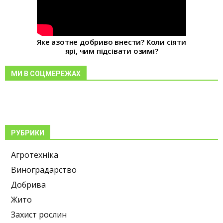
Яке азотне добриво внести? Коли сіяти
ярі, чим підсівати озимі?
МИ В СОЦМЕРЕЖАХ
РУБРИКИ
Агротехніка
Виноградарство
Добрива
Жито
Захист рослин