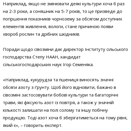
Наприклад, якщо не змінювати деякі культури хоча б раз
на 2-3 роки, а соняшник на 5-7 років, то це призведе до
погіршення показників чорнозему за обсягом доступних
елементів живлення, вологи, стане причиною появи
хвороб рослин та дрібних шкідників.
Поради щодо сівозміни дає директор Інституту сільського
господарства Степу НААН, кандидат
сільськогосподарських наук Ігор Семеняка.
«Наприклад, кукурудза та пшениця виносять значні
обсяги азоту з ґрунту. Щоб його відновити, бажано в
сівозміні застосовувати бобові культури та багаторічні
трави, які фіксують азот із повітря, а також у значній
кількості залишати на полі солому та іншу побічну
продукцію. Тоді азот хоча б зберігатиметься на тому рівні,
який є», – говорить експерт.