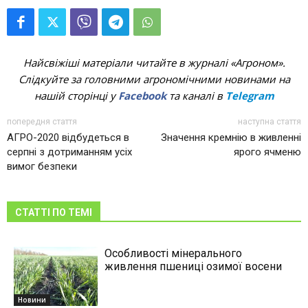
Найсвіжіші матеріали читайте в журналі «Агроном».
Слідкуйте за головними агрономічними новинами на
нашій сторінці у
Facebook
та каналі в
Telegram
попередня стаття
наступна стаття
АГРО-2020 відбудеться в
Значення кремнію в живленні
серпні з дотриманням усіх
ярого ячменю
вимог безпеки
СТАТТІ ПО ТЕМІ
Особливості мінерального
живлення пшениці озимої восени
Новини