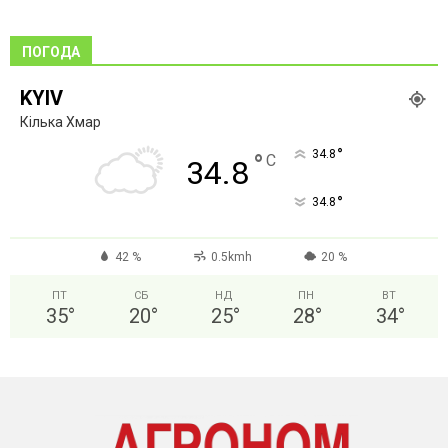
ПОГОДА
KYIV
Кілька Хмар
°
34.8
°
C
34.8
°
34.8
42 %
0.5kmh
20 %
ПТ
СБ
НД
ПН
ВТ
35
°
20
°
25
°
28
°
34
°