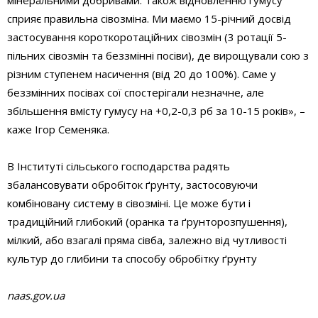
мінеральними добривами. Також відновленню гумусу
сприяє правильна сівозміна. Ми маємо 15-річний досвід
застосування короткоротаційних сівозмін (3 ротації 5-
пільних сівозмін та беззмінні посіви), де вирощували сою з
різним ступенем насичення (від 20 до 100%). Саме у
беззмінних посівах сої спостерігали незначне, але
збільшення вмісту гумусу на +0,2-0,3 рб за 10-15 років», –
каже Ігор Семеняка.
В Інституті сільського господарства радять
збалансовувати обробіток ґрунту, застосовуючи
комбіновану систему в сівозміні. Це може бути і
традиційний глибокий (оранка та ґрунторозпушення),
мілкий, або взагалі пряма сівба, залежно від чутливості
культур до глибини та способу обробітку ґрунту
naas.gov.ua