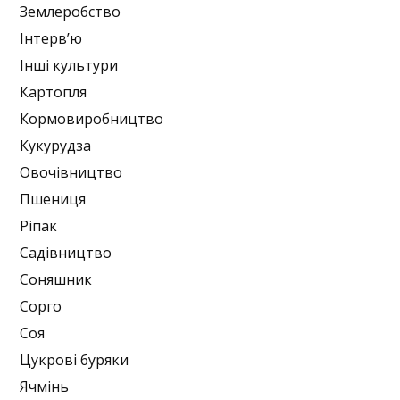
Землеробство
Інтерв’ю
Інші культури
Картопля
Кормовиробництво
Кукурудза
Овочівництво
Пшениця
Ріпак
Садівництво
Соняшник
Сорго
Соя
Цукрові буряки
Ячмінь