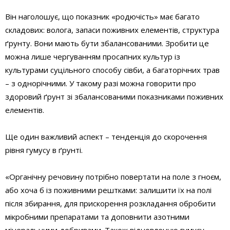
Він наголошує, що показник «родючість» має багато
складових: волога, запаси поживних елементів, структура
ґрунту. Вони мають бути збалансованими. Зробити це
можна лише чергуванням просапних культур із
культурами суцільного способу сівби, а багаторічних трав
– з однорічними. У такому разі можна говорити про
здоровий ґрунт зі збалансованими показниками поживних
елементів.
Ще один важливий аспект – тенденція до скорочення
рівня гумусу в ґрунті.
«Органічну речовину потрібно повертати на поле з гноєм,
або хоча б із поживними рештками: залишити їх на полі
після збирання, для прискорення розкладання обробити
мікробними препаратами та доповнити азотними