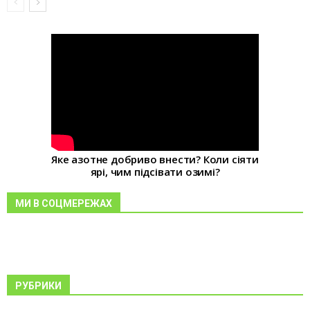
Яке азотне добриво внести? Коли сіяти
ярі, чим підсівати озимі?
МИ В СОЦМЕРЕЖАХ
РУБРИКИ