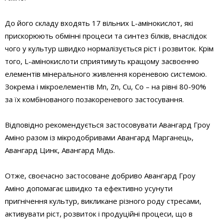
До його складу входять 17 вільних L-амінокислот, які
прискорюють обмінні процеси та синтез білків, внаслідок
чого у культур швидко нормалізується ріст і розвиток. Крім
того, L-амінокислоти сприятимуть кращому засвоєнню
елементів мінерального живлення кореневою системою.
Зокрема і мікроелементів Mn, Zn, Cu, Co – на рівні 80-90%
за їх комбінованого позакореневого застосування.
Відповідно рекомендується застосовувати Авангард Гроу
Аміно разом із мікродобривами Авангард Марганець,
Авангард Цинк, Авангард Мідь.
Отже, своєчасно застосоване добриво Авангард Гроу
Аміно допомагає швидко та ефективно усунути
пригнічення культур, викликане різного роду стресами,
активувати ріст, розвиток і продуційні процеси, що в