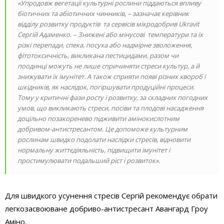
«Упродовж вегетації культурні рослини піддаються впливу
біотичних та абіотичних чинників, – зазначає керівник
відділу розвитку продуктів та сервісів мікродобрив Ukravit
Сергій Адаменко. – Знижені або мінусові температури та їх
різкі перепади, спека, посуха або надмірне зволоження,
фітотоксичність, викликана пестицидами, разом чи
поодинці можуть не лише спричиняти стреси культур, а й
знижувати їх імунітет. А також сприяти появі різних хвороб і
шкідників, як наслідок, погіршувати продуційні процеси.
Тому у критичні фази росту і розвитку, за складних погодних
умов, що викликають стреси, посіви та плодові насадження
доцільно позакоренево підживити амінокислотним
добривом-антистресантом. Це допоможе культурним
рослинам швидко подолати наслідки стресів, відновити
нормальну життєдіяльність, підвищити імунітет і
простимулювати подальший ріст і розвиток».
Для швидкого усунення стресів Сергій рекомендує обрати
легкозасвоюване добриво-антистресант Авангард Гроу
Аміно.