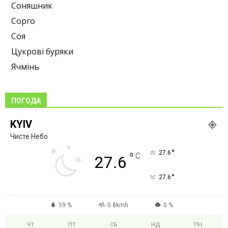
Соняшник
Сорго
Соя
Цукрові буряки
Ячмінь
ПОГОДА
KYIV
Чисте Небо
°
27.6
°
C
27.6
°
27.6
59 %
0.8kmh
0 %
ЧТ
ПТ
СБ
НД
ПН