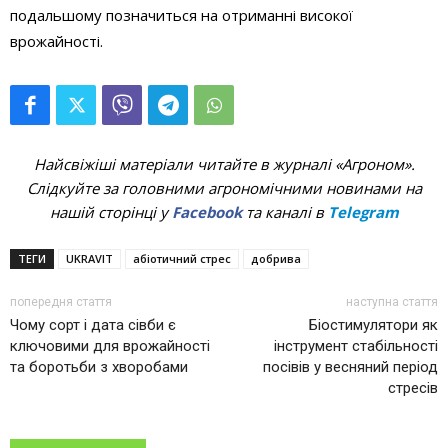
подальшому позначиться на отриманні високої
врожайності.
Найсвіжіші матеріали читайте в журналі «Агроном».
Слідкуйте за головними агрономічними новинами на
нашій сторінці у
Facebook
та каналі в
Telegram
ТЕГИ
UKRAVIT
абіотичний стрес
добрива
попередня стаття
наступна стаття
Чому сорт і дата сівби є
Біостимулятори як
ключовими для врожайності
інструмент стабільності
та боротьби з хворобами
посівів у весняний період
стресів