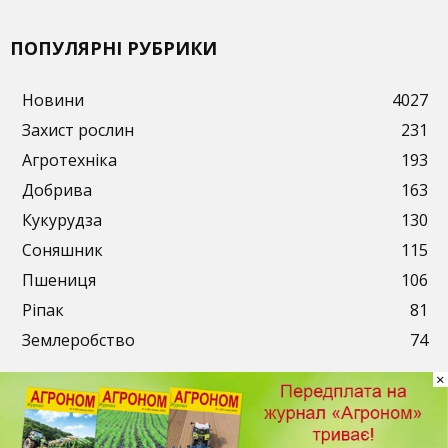
ПОПУЛЯРНІ РУБРИКИ
Новини
4027
Захист рослин
231
Агротехніка
193
Добрива
163
Кукурудза
130
Соняшник
115
Пшениця
106
Ріпак
81
Землеробство
74
×
Публікації
Рекламодавцям
Передплата
Контакти