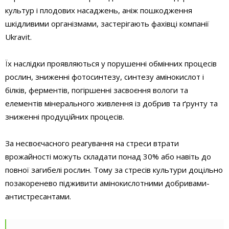
культур і плодових насаджень, аніж пошкодження
шкідливими організмами, застерігають фахівці компанії
Ukravit.
Їх наслідки проявляються у порушенні обмінних процесів
рослин, зниженні фотосинтезу, синтезу амінокислот і
білків, ферментів, погіршенні засвоєння вологи та
елементів мінерального живлення із добрив та ґрунту та
зниженні продуційних процесів.
За несвоєчасного реагування на стреси втрати
врожайності можуть складати понад 30% або навіть до
повної загибелі рослин. Тому за стресів культури доцільно
позакоренево підживити амінокислотними добривами-
антистресантами.