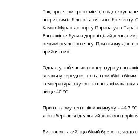
Так, протягом трьох місяців відстежувалас
покриттям із білого та синього брезенту.
Кампо-Мурао до порту Паранагуа в Парані 
Вантажівки були в дорозі цілий день, вим
режимі реального часу. При цьому діапазо
прийнятним.
Однак, у той час як температура у вантаж
ідеальну середню, то в автомобілі з біли
температура в кузові та вантажі мала піки
вище 40 °С.
При світлому тенті пік максимуму – 44,7 
днів зберігався ідеальний діапазон порівн
Висновок такий, що білий брезент, якщо ві