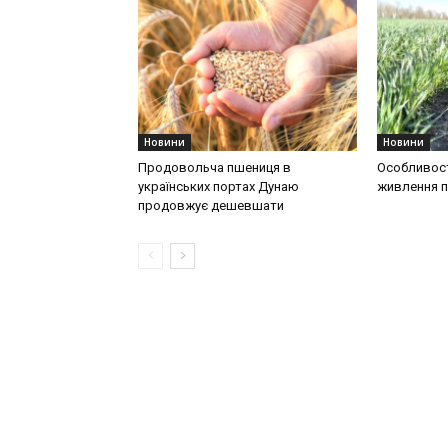
Новини
Новини
Продовольча пшениця в
Особливост
українських портах Дунаю
живлення п
продовжує дешевшати