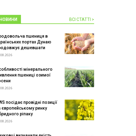
НОВИНИ
ВСІ СТАТТІ >
родовольча пшениця в
країнських портах Дунаю
родовжує дешевшати
.08.2026
собливості мінерального
ивлення пшениці озимої
осени
.08.2026
WS посідає провідні позиції
а європейському ринку
ібридного ріпаку
.08.2026
ауковці визначили якість