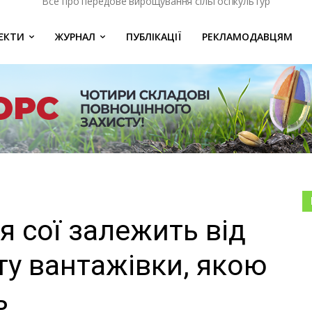
Все про передове вирощування сільгоспкультур
ЄКТИ
ЖУРНАЛ
ПУБЛІКАЦІЇ
РЕКЛАМОДАВЦЯМ
я сої залежить від
ту вантажівки, якою
ь