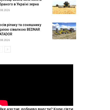
браного в Україні зерна
.08.2026
осів ріпаку та соняшнику
днією сівалкою BEDNAR
ATADOR
.08.2026
Яке азотне добриво внести? Коли сіяти