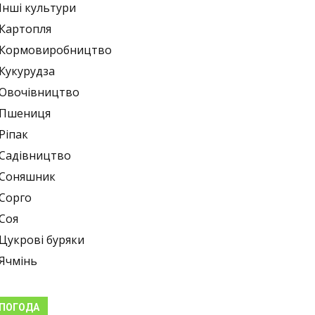
Інші культури
Картопля
Кормовиробництво
Кукурудза
Овочівництво
Пшениця
Ріпак
Садівництво
Соняшник
Сорго
Соя
Цукрові буряки
Ячмінь
ПОГОДА