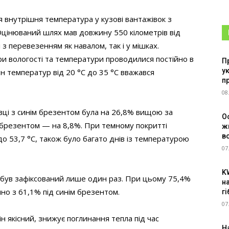
я внутрішня температура у кузові вантажівок з
 Оцінюваний шлях мав довжину 550 кілометрів від
з перевезенням як навалом, так і у мішках.
іри вологості та температури проводилися постійно в
П
у
н температур від 20 °C до 35 °C вважався
п
08
івці з синім брезентом була на 26,8% вищою за
О
м брезентом — на 8,8%. При темному покритті
ж
в
 до 53,7 °С, також було багато днів із температурою
07
K
°С був зафіксований лише один раз. При цьому 75,4%
н
яно з 61,1% під синім брезентом.
г
07
н якісний, знижує поглинання тепла під час
Н