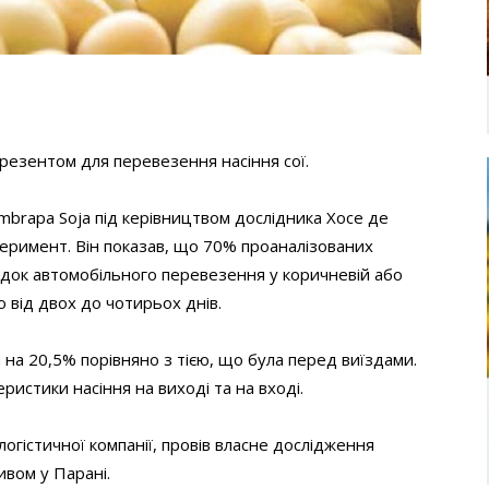
брезентом для перевезення насіння сої.
Embrapa Soja під керівництвом дослідника Хосе де
еримент. Він показав, що 70% проаналізованих
лідок автомобільного перевезення у коричневій або
ю від двох до чотирьох днів.
 на 20,5% порівняно з тією, що була перед виїздами.
истики насіння на виході та на вході.
гістичної компанії, провів власне дослідження
ивом у Парані.