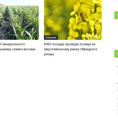
Новини
і мінерального
KWS посідає провідні позиції на
шениці озимої восени
європейському ринку гібридного
ріпаку