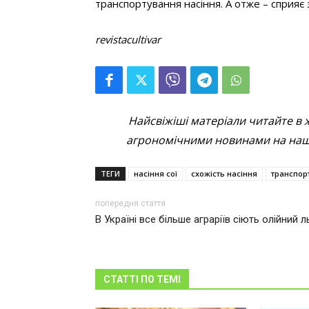
транспортування насіння. А отже – сприяє
revistacultivar
Найсвіжіші матеріали читайте в 
агрономічними новинами на наші
ТЕГИ
насіння сої
схожість насіння
транспор
попередня стаття
В Україні все більше аграріїв сіють олійний 
СТАТТІ ПО ТЕМІ