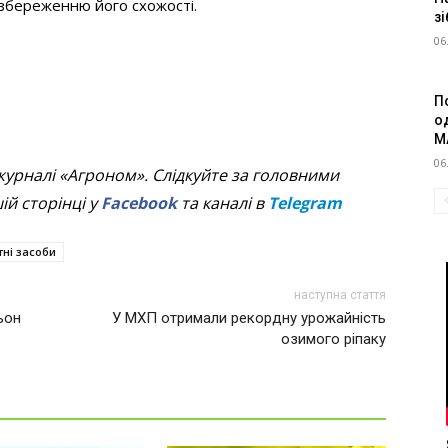
 збереженню його схожості.
зі
06
П
о
M
06
журналі «Агроном». Слідкуйте за головними
й сторінці у
Facebook
та каналі в
Telegram
тні засоби
наступна стаття
льон
У МХП отримали рекордну урожайність
озимого ріпаку