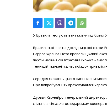
У Бразилії тестують вантажівки під білим 
Бразильські вчені з дослідницької спілки 
Баррос Франса Нето провели цікавий експ
партій насіння сої втратили схожість внас
темнішій тканині під час поїздок триваліст
Середня схожість цього насіння знизилася
При випробуваннях враховувалися характер
Дурвал Карнейро, генеральний директор ло
спільно з сільськогосподарським кооперат