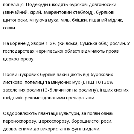
попелиця. Подекуди шкодять бурякові довгоносики
(звичайний, сірий, амарантовий стеблоїд), бурякові
щитоноски, мінуюча муха, міль, блішки, піщаний мідляк,
совки.
На коренеїд хворіє 1-2% (Київська, Сумська обл.) рослин. У
господарствах Чернігівської області відмічають прояв
церкоспорозу.
Посіви цукрових буряків захищають від бурякових
листкової попелиці та мінуючих мух (ЕПШ 10 і 30%
заселених рослин і 3-5 личинок на рослину), інших сисних
шкідників рекомендованими препаратами.
Оздоровлюють плантації культури, за появи ознак
пероноспорозу, церкоспорозу, борошнистої роси,
дозволеними до використання фунгіцидами.