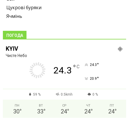
Цукрові буряки
Ячмінь
ПОГОДА
KYIV
Чисте Небо
°
24.3
°
C
24.3
°
20.9
59 %
0.5kmh
0 %
ПН
ВТ
СР
ЧТ
ПТ
30
°
33
°
24
°
24
°
24
°