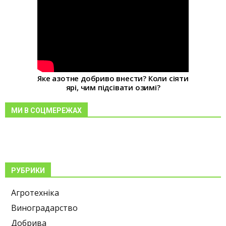
Яке азотне добриво внести? Коли сіяти
ярі, чим підсівати озимі?
МИ В СОЦМЕРЕЖАХ
РУБРИКИ
Агротехніка
Виноградарство
Добрива