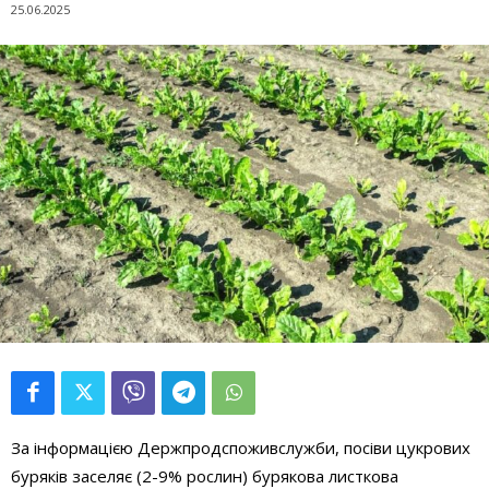
25.06.2025
За інформацією Держпродспоживслужби, посіви цукрових
буряків заселяє (2-9% рослин) бурякова листкова