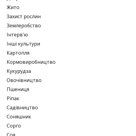
Жито
Захист рослин
Землеробство
Інтерв’ю
Інші культури
Картопля
Кормовиробництво
Кукурудза
Овочівництво
Пшениця
Ріпак
Садівництво
Соняшник
Сорго
Соя