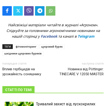
Найсвіжіші матеріали читайте в журналі «Агроном».
Слідкуйте за головними агрономічними новинами на
нашій сторінці у
Facebook
та каналі в
Telegram
ТЕГИ
фітомоніторинг
цукровий буряк
шкідники цукрових буряків
попередня стаття
наступна стаття
Вплив гербіцидів на
Новинка від Pöttinger:
урожайність соняшнику
TINECARE V 12050 MASTER
СТАТТІ ПО ТЕМІ
Тривалий захист від лускокрилих