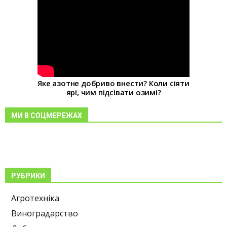
Яке азотне добриво внести? Коли сіяти
ярі, чим підсівати озимі?
МИ В СОЦМЕРЕЖАХ
РУБРИКИ
Агротехніка
Виноградарство