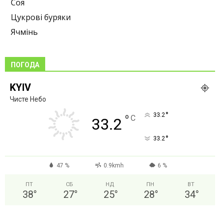
Соя
Цукрові буряки
Ячмінь
ПОГОДА
KYIV
Чисте Небо
°
33.2
°
C
33.2
°
33.2
47 %
0.9kmh
6 %
ПТ
СБ
НД
ПН
ВТ
38
°
27
°
25
°
28
°
34
°