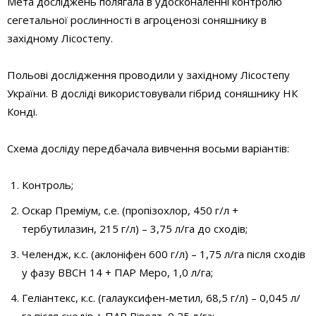
Мета досліджень полягала в удосконаленні контролю
сегетальної рослинності в агроценозі соняшнику в
західному Лісостепу.
Польові дослідження проводили у західному Лісостепу
України. В досліді використовували гібрид соняшнику НК
Конді.
Схема досліду передбачала вивчення восьми варіантів:
Контроль;
Оскар Преміум, с.е. (пропізохлор, 450 г/л +
тербутилазин, 215 г/л) – 3,75 л/га до сходів;
Челендж, к.с. (аклоніфен 600 г/л) – 1,75 л/га після сходів
у фазу ВВСН 14 + ПАР Меро, 1,0 л/га;
Геліантекс, к.с. (галауксифен-­метил, 68,5 г/л) – 0,045 л/