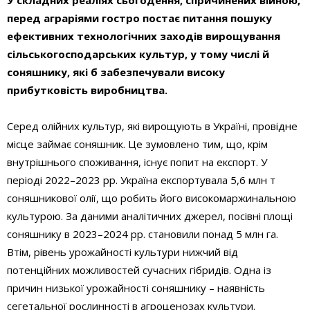
У складних реаліях сьогодення, спричинених війною,
перед аграріями гостро постає питання пошуку
ефективних технологічних заходів вирощування
сільськогосподарських культур, у тому числі й
соняшнику, які б забезпечували високу
прибутковість виробництва.
Серед олійних культур, які вирощують в Україні, провідне
місце займає соняшник. Це зумовлено тим, що, крім
внутрішнього споживання, існує попит на експорт. У
періоді 2022–2023 рр. Україна експортувала 5,6 млн т
соняшникової олії, що робить його високомаржинальною
культурою. За даними аналітичних джерел, посівні площі
соняшнику в 2023–2024 рр. становили понад 5 млн га.
Втім, рівень урожайності культури нижчий від
потенційних можливостей сучасних гібридів. Одна із
причин низької урожайності соняшнику – наявність
сегетальної рослинності в агроценозах культури.