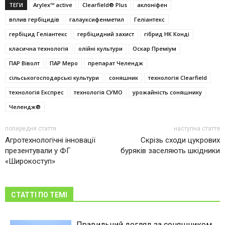
ТЕГИ
Arylex™ active
Clearfield® Plus
аклоніфен
вплив гербіцидів
галауксифен­метил
Геліантекс
гербіцид Геліантекс
гербіцидний захист
гібрид НК Конді
класична технологія
олійні культури
Оскар Преміум
ПАР Віволт
ПАР Меро
препарат Челендж
сільськогосподарські культури
соняшник
технологія Clearfield
технологія Експрес
технологія СУМО
урожайність соняшнику
Челендж®
попередня стаття
наступна стаття
Агротехнологічні інновації
Скрізь сходи цукрових
презентували у ФГ
буряків заселяють шкідники
«Широкоступ»
СТАТТІ ПО ТЕМІ
Правильний догляд за соняшником