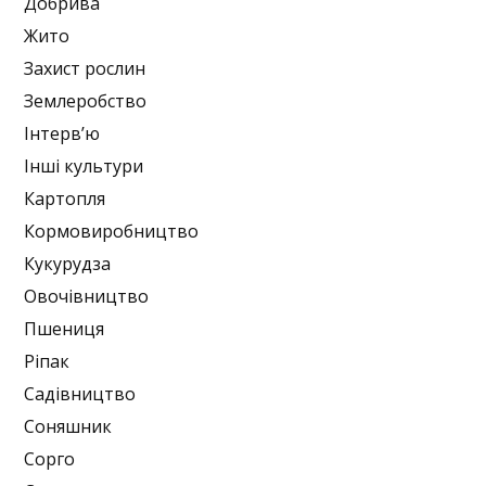
Добрива
Жито
Захист рослин
Землеробство
Інтерв’ю
Інші культури
Картопля
Кормовиробництво
Кукурудза
Овочівництво
Пшениця
Ріпак
Садівництво
Соняшник
Сорго