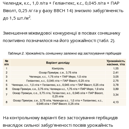
Челендж, к.с., 1,0 л/га + Геліантекс, к.с., 0,045 л/га + ПАР
Віволт, 0,25 л/ га у фазу ВВСН 14) знизило забур’яненість
2
до 1,5 шт./м
.
Зменшення міжвидової конкуренції в посівах соняшнику
позитивно позначилося на його урожайності (табл. 2).
На контрольному варіанті без застосування гербіцидів
внаслідок сильної забур’яненості посівів урожайність