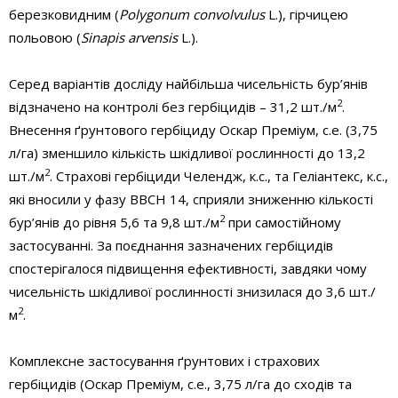
березковидним (
Poly­gonum convolvulus
L.), гірчицею
польовою (
Sinapis arvensis
L.).
Серед варіантів досліду найбільша чисельність бур’янів
2
відзначено на контролі без гербіцидів – 31,2 шт./м
.
Внесення ґрунтового гербіциду Оскар Преміум, с.е. (3,75
л/га) зменшило кількість шкідливої рослинності до 13,2
2
шт./м
. Страхові гербіциди Челендж, к.с., та Геліантекс, к.с.,
які вносили у фазу ВВСН 14, сприяли зниженню кількості
2
бур’янів до рівня 5,6 та 9,8 шт./м
при самостійному
застосуванні. За поєднання зазначених гербіцидів
спостерігалося підвищення ефективності, завдяки чому
чисельність шкідливої рослинності знизилася до 3,6 шт./
2
м
.
Комплексне застосування ґрунтових і страхових
гербіцидів (Оскар Преміум, с.е., 3,75 л/га до сходів та