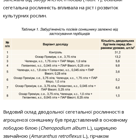
сегетальна рослинність впливала на ріст і розвиток
культурних рослин.
Видовий склад дводольної сегетальної рослинності в
агроценозі соняшнику був представлений в основному
лободою білою (
Chenopodium album
L.), щи­рицею
звичайною (
Amaranthus retroflexus
L.), гірчаком