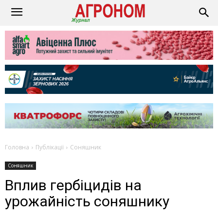
Головна
Публікації
Соняшник
Соняшник
Вплив гербіцидів на
урожайність соняшнику