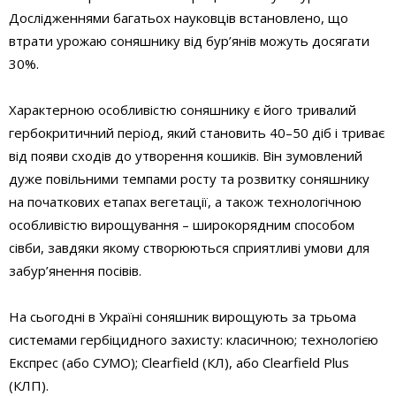
Дослідженнями багатьох науковців встановлено, що
втрати урожаю соняшнику від бур’янів можуть досягати
30%.
Характерною особливістю соняшнику є його тривалий
гербокритичний період, який становить 40–50 діб і триває
від появи сходів до утворення кошиків. Він зумовлений
дуже повільними темпами росту та розвитку соняшнику
на початкових етапах вегетації, а також технологічною
особливістю вирощування – широкорядним способом
сівби, завдяки якому створюються сприятливі умови для
забур’янення посівів.
На сьогодні в Україні соняшник вирощують за трьома
системами гербіцидного захисту: класичною; технологією
Експрес (або СУМО); Clearfield (КЛ), або Clearfield Plus
(КЛП).