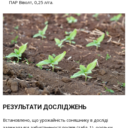
ПАР Віволт, 0,25 л/га.
РЕЗУЛЬТАТИ ДОСЛІДЖЕНЬ
Встановлено, що урожайність соняшнику в досліді
залежала від забур’яненості посівів (табл. 1), оскільки