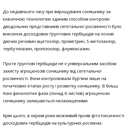
До недавнього часу при вирощуванні соняшнику за
класичною технологією єдиним способом контролю
дводольних представників сегетальної рослинності було
внесення досходових ґрунтових гербіцидів на основі
діючих речовин ацетохлор, прометрин, S-метолахлор,
тербутилазин, пропізохлор, флуміоксазин.
Проте ґрунтові гербіциди не є універсальним засобом
захисту агроценозів соняшнику від сегетальної
рослинності. Вони контролювали бур’яни лише на
початкових етапах росту і розвитку соняшнику. В більш
пізні фенологічні фази (понад 6 листків) агроценози
соняшнику залишаються незахищеними.
Крім цього, в окремі роки можливий прояв фітотоксичності
досходових гербіцидів на культурних рослинах.