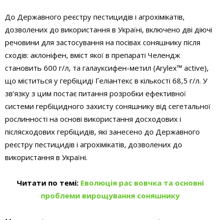
До Державного реєстру пестицидів і агрохімікатів,
дозволених до використання в Україні, включено дві діючі
речовини для застосування на посівах соняшнику після
сходів: аклоніфен, вміст якої в препараті Челендж
становить 600 г/л, та галауксифен-метил (Arylex™ active),
що міститься у гербіциді Геліантекс в кількості 68,5 г/л. У
зв’язку з цим постає питання розробки ефективної
системи гербіцидного захисту соняшнику від сегетальної
рослинності на основі використання досходових і
післясходових гербіцидів, які занесено до Державного
реєстру пестицидів і агрохімікатів, дозволених до
використання в Україні.
Читати по темі:
Еволюція рас вовчка та основні
проблеми вирощування соняшнику