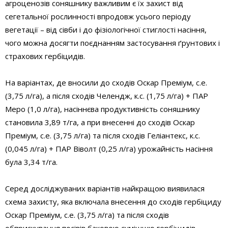
агроценозів соняшнику важливим є їх захист від
сегетальної рослинності впродовж усього періоду
вегетації – від сівби і до фізіологічної стиглості насіння,
чого можна досягти поєднанням застосування ґрунтових і
страхових гербіцидів.
На варіантах, де вносили до сходів Оскар Преміум, с.е.
(3,75 л/га), а після сходів Челендж, к.с. (1,75 л/га) + ПАР
Меро (1,0 л/га), насіннєва продуктивність соняшнику
становила 3,89 т/га, а при внесенні до сходів Оскар
Преміум, с.е. (3,75 л/га) та після сходів Геліантекс, к.с.
(0,045 л/га) + ПАР Віволт (0,25 л/га) урожайність насіння
була 3,34 т/га.
Серед досліджуваних варіантів найкращою виявилася
схема захисту, яка включала внесення до сходів гербіциду
Оскар Преміум, с.е. (3,75 л/га) та після сходів