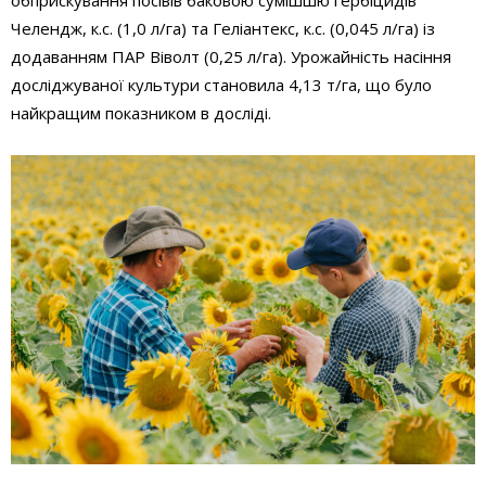
обприскування посівів баковою сумішшю гербіцидів
Челендж, к.с. (1,0 л/га) та Геліантекс, к.с. (0,045 л/га) із
додаванням ПАР Віволт (0,25 л/га). Урожайність насіння
досліджуваної культури становила 4,13 т/га, що було
найкращим показником в досліді.