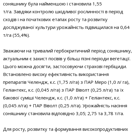
соняшнику була найменшою і становила 1,55
т/га. Завдяки контролю шкідливої рослинності в період
сходів і на початкових етапах росту та розвитку
досліджуваної культури урожайність підвищилася на 0,64
т/га (55,4%).
Зважаючи на тривалий гербокритичний період соняшнику,
актуальним є захист посівів у більш пізні періоди вегетації.
Цього можна досягти, застосовуючи страхові гербіциди.
Встановлено високу ефективність використання
препаратів Челендж, к.с. (1,75 л/га) з ПАР Меро (1,0 л/ га),
Геліантекс, к.с. (0,045 л/га) з ПАР Віволт (0,25 л/га) та їх
бакової суміші Челендж, к.с. (1,0 л/га) + Геліантекс, к.с.
(0,045 л/га) + ПАР Віволт (0,25 л/га). Урожайність насіння
соняшнику становила відповідно 3,05; 2,75 та 3,78 т/га.
Для росту, розвитку та формування високопродуктивних