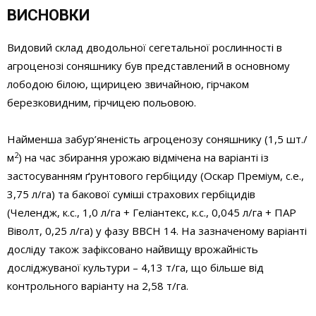
ВИСНОВКИ
Видовий склад дводольної сегетальної рослинності в
агроценозі соняшнику був представлений в основному
лободою білою, щирицею звичайною, гірчаком
березковидним, гірчицею польовою.
Найменша забур’яненість агроценозу соняшнику (1,5 шт./
2
м
) на час збирання урожаю відмічена на варіанті із
застосуванням ґрунтового гербіциду (Оскар Преміум, с.е.,
3,75 л/га) та бакової суміші страхових гербіцидів
(Челендж, к.с., 1,0 л/га + Геліантекс, к.с., 0,045 л/га + ПАР
Віволт, 0,25 л/га) у фазу ВВСН 14. На зазначеному варіанті
досліду також зафіксовано найвищу врожайність
досліджуваної культури – 4,13 т/га, що більше від
контрольного варіанту на 2,58 т/га.