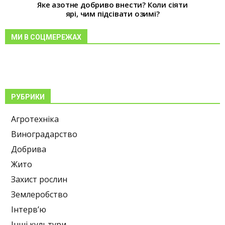
Яке азотне добриво внести? Коли сіяти
ярі, чим підсівати озимі?
МИ В СОЦМЕРЕЖАХ
РУБРИКИ
Агротехніка
Виноградарство
Добрива
Жито
Захист рослин
Землеробство
Інтерв’ю
Інші культури