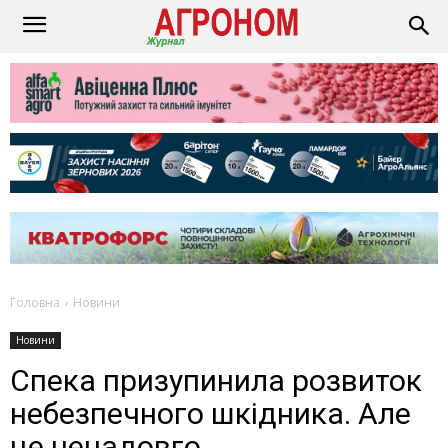
Головна
Новини
Новини
Спека призупинила розвиток
небезпечного шкідника. Але
це ненадовго