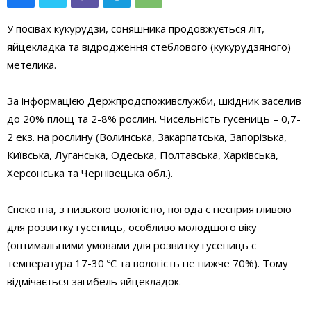
У посівах кукурудзи, соняшника продовжується літ,
яйцекладка та відродження стеблового (кукурудзяного)
метелика.
За інформацією Держпродспоживслужби, шкідник заселив
до 20% площ та 2-8% рослин. Чисельність гусениць – 0,7-
2 екз. на рослину (Волинська, Закарпатська, Запорізька,
Київська, Луганська, Одеська, Полтавська, Харківська,
Херсонська та Чернівецька обл.).
Спекотна, з низькою вологістю, погода є несприятливою
для розвитку гусениць, особливо молодшого віку
(оптимальними умовами для розвитку гусениць є
температура 17-30 ºС та вологість не нижче 70%). Тому
відмічається загибель яйцекладок.