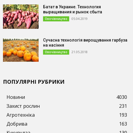
Батат в Украине. Технология
выращивания и рынок сбыта
05.04.2019
Овочівництво
Сучасна технологія вирощування гарбуза
на насіння
21.05.2018
Овочівництво
ПОПУЛЯРНІ РУБРИКИ
Новини
4030
Захист рослин
231
Агротехніка
193
Добрива
163
Кукурудза
130