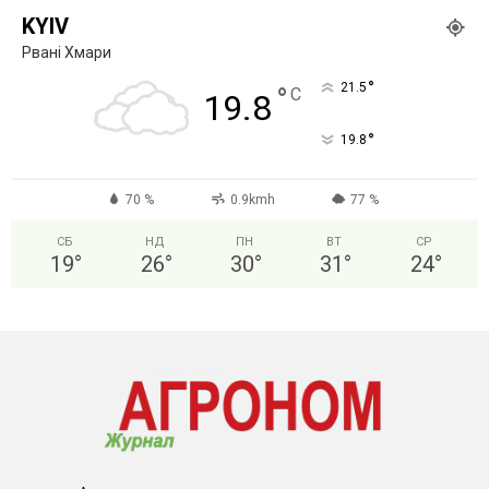
KYIV
Рвані Хмари
°
21.5
°
C
19.8
°
19.8
70 %
0.9kmh
77 %
СБ
НД
ПН
ВТ
СР
19
°
26
°
30
°
31
°
24
°