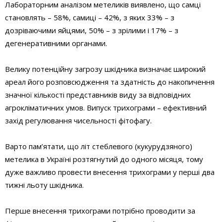
Лабораторним аналізом метеликів виявлено, що самці
становлять – 58%, самиці – 42%, з яких 33% – з
дозріваючими яйцями, 50% – з зрілими і 17% – з
дегенеративними органами.
Велику потенційну загрозу шкідника визначає широкий
ареал його розповсюдження та здатність до накопичення
значної кількості представників виду за відповідних
агрокліматичних умов. Випуск трихограми – ефективний
захід регулювання чисельності фітофагу.
Варто пам’ятати, що літ стеблевого (кукурудзяного)
метелика в Україні розтягнутий до одного місяця, тому
дуже важливо провести внесення трихограми у перші два
тижні льоту шкідника.
Перше внесення трихограми потрібно проводити за