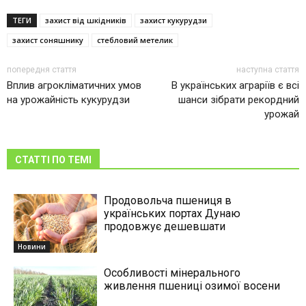
ТЕГИ
захист від шкідників
захист кукурудзи
захист соняшнику
стебловий метелик
попередня стаття
наступна стаття
Вплив агрокліматичних умов
В українських аграріїв є всі
на урожайність кукурудзи
шанси зібрати рекордний
урожай
СТАТТІ ПО ТЕМІ
Продовольча пшениця в
українських портах Дунаю
продовжує дешевшати
Новини
Особливості мінерального
живлення пшениці озимої восени