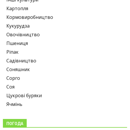
Картопля
Кормовиробництво
Кукурудза
Овочівництво
Пшениця
Ріпак
Садівництво
Соняшник
Сорго
Соя
Цукрові буряки
Ячмінь
ПОГОДА