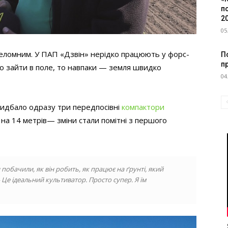
п
2
05
еломним. У ПАП «Дзвін» нерідко працюють у форс-
По
п
о зайти в поле, то навпаки — земля швидко
04
ридбало одразу три передпосівні
компактори
 на 14 метрів— зміни стали помітні з першого
побачили, як він робить, як працює на ґрунті, який
Це ідеальний культиватор. Просто супер. Я їм