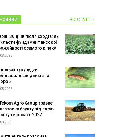
НОВИНИ
ВСІ СТАТТІ >
рші 30 днів після сходів: як
акласти фундамент високої
рожайності озимого ріпаку
.08.2026
 посівах кукурудзи
обільшало шкідників та
вороб
.08.2026
 Tekom Agro Group триває
дготовка ґрунту під посів
ультур врожаю-2027
.08.2026
Контінентал» розпочав