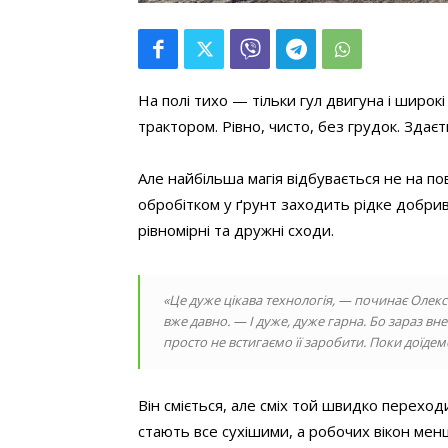
На полі тихо — тільки гул двигуна і широк
трактором. Рівно, чисто, без грудок. Здаєть
Але найбільша магія відбувається не на по
обробітком у ґрунт заходить рідке добрив
рівномірні та дружні сходи.
«Це дуже цікава технологія, — починає Олек
вже давно. — І дуже, дуже гарна. Бо зараз в
просто не встигаємо її заробити. Поки доїдем
Він сміється, але сміх той швидко переход
стають все сухішими, а робочих вікон мен