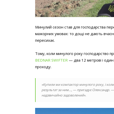
Минулий сезон став для господарства пер
мажорних умовах: то дощі не дають вчасн
пересихає.
Тому, коли минулого року господарство п
BEDNAR SWIFTER
— два 12 метрові і один
проходу.
«Купили ми компактор минулого року, і коли 
результат за ним…, — пригадує Олександр. — 
надзвичайно задоволений».