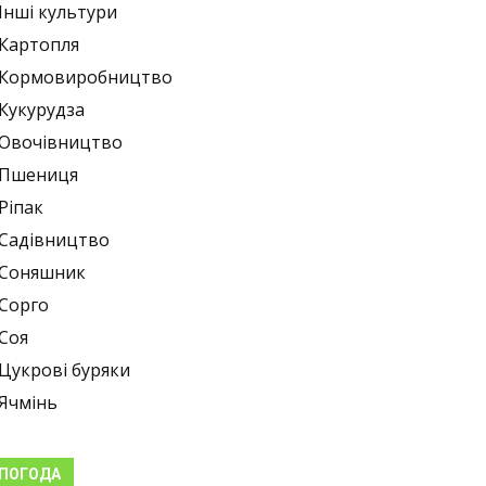
Інші культури
Картопля
Кормовиробництво
Кукурудза
Овочівництво
Пшениця
Ріпак
Садівництво
Соняшник
Сорго
Соя
Цукрові буряки
Ячмінь
ПОГОДА