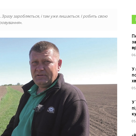
. Зразу заробляється, і там уже лишається. І робить свою
аровування».
Пе
з
в
06
У
п
х
05
У
пі
к
05
«