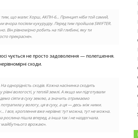
 тим, що мали: Хорш, АКПН-6… Принцип ніби той самий,
 ми вчора посіяли кукурудзу. Перед тим пройшов SWIFTER.
о. Він рівномірно робить на тій глибині, яку ти
осто прекрасне».
олосі чується не просто задоволення — полегшення.
ерівномірні сходи.
 На однорідність сходів. Кожна насінинка сходить
рівні вологості, у теплій землі. А якщо ми підготували
будемо сіяти в суху землю, а значить отримаємо
 потрапила у вологу, ця в суху, а ця — десь між ними.
у… І все, кроплення вже нерівне: тут можна, тут не можна.
а рослина пішла вперед, а інша так і не наздогнала.
т майбутнього врожаю».