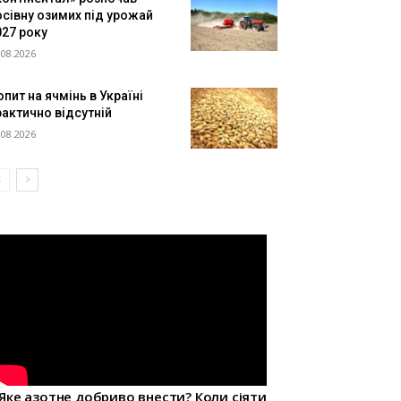
осівну озимих під урожай
027 року
.08.2026
пит на ячмінь в Україні
рактично відсутній
.08.2026
Яке азотне добриво внести? Коли сіяти