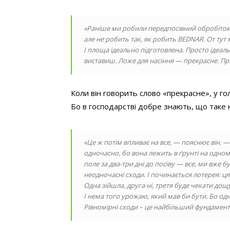
«Раніше ми робили передпосівний обробіток
але не робить так, як робить BEDNAR. От тут
І площа ідеально підготовлена. Просто ідеальн
виставиш. Ложе для насіння — прекрасне. Пр
Коли він говорить слово «прекрасне», у г
Бо в господарстві добре знають, що таке н
«Це ж потім впливає на все, — пояснює він. —
одночасно, бо вона лежить в ґрунті на одному 
поле за два-три дні до посіву — все, ми вже 
неодночасні сходи. І починається лотерея: ця
Одна зійшла, друга ні, третя буде чекати дощ
І нема того урожаю, який мав би бути. Бо одн
Рівномірні сходи – це найбільший фундамен