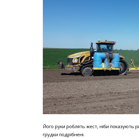
Його руки роблять жест, ніби показують р
грудки подрібнені.