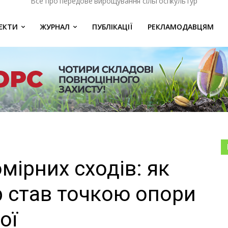
Все про передове вирощування сільгоспкультур
ЄКТИ
ЖУРНАЛ
ПУБЛІКАЦІЇ
РЕКЛАМОДАВЦЯМ
мірних сходів: як
 став точкою опори
ої