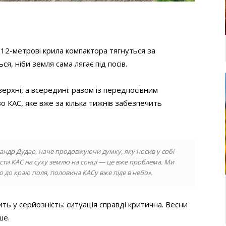
і 12-метрові крила компактора тягнуться за
ся, ніби земля сама лягає під посів.
верхні, а всередині: разом із передпосівним
о КАС, яке вже за кілька тижнів забезпечить
сандр Дудар, наче продовжуючи думку, яку носив у собі
нести КАС на суху землю на сонці — це вже проблема. Ми
о до краю поля, половина КАСу вже піде в небо».
ить у серйозність: ситуація справді критична. Весни
ше.