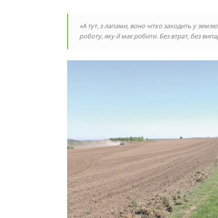
«А тут, з лапами, воно чітко заходить у землю
роботу, яку й має робити. Без втрат, без вип