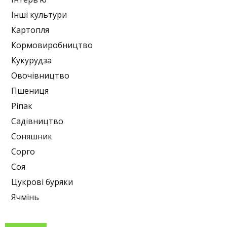
Інші культури
Картопля
Кормовиробництво
Кукурудза
Овочівництво
Пшениця
Ріпак
Садівництво
Соняшник
Сорго
Соя
Цукрові буряки
Ячмінь