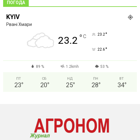
ПОГОДА
KYIV
Рвані Хмари
°
23.2
°
C
23.2
°
22.6
89 %
1.2kmh
53 %
ПТ
СБ
НД
ПН
ВТ
23
°
20
°
25
°
28
°
34
°