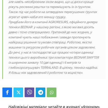
але навіть неозброєним оком видно, що ці диски краще
ріжуть рослинні рештки та перемішують їх із ґрунтом.
Також під час роботи на затверділих пересушених ґрунтах
агрегат «рве» набагато меншу грудку.
Придбали його в компанії AGRORESURS, офіційного дилера
техніки BEDNAR у нашому регіоні, з якою ми вже досить
давно і тісно співпрацюємо. Претензій до них жодних, у
компанії чують наші побажання і завжди пропонують
найкращі рішення та умови співпраці. Роботою, якістю
машини та ресурсом робочих органів цілком задоволені.
До речі, у нас в господарстві ще працює чотири одиниці
техніки цього виробника: три компактори BEDNAR SWIFTER
із шириною захвату 10 (дві одиниці) і 6 метрів та
глибокорозпушувач TERRALAND. В цілому, техніка надійна.
Я більш ніж задоволений її роботою та міцністю».
Найсвіжіші матеріали читайте в журналі «Агроном».