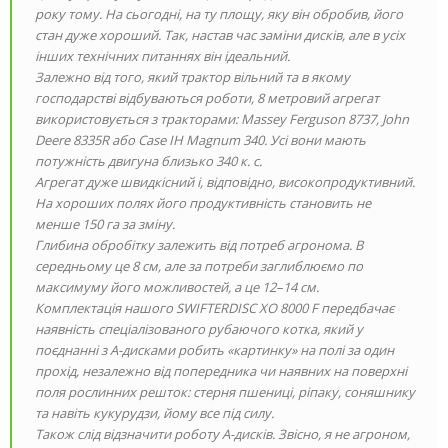
року тому. На сьогодні, на ту площу, яку він обробив, його
стан дуже хороший. Так, настав час заміни дисків, але в усіх
інших технічних питаннях він ідеальний.
Залежно від того, який трактор вільний та в якому
господарстві відбуваються роботи, 8 метровий агрегат
використовується з тракторами: Massey Ferguson 8737, John
Deere 8335R або Case IH Magnum 340. Усі вони мають
потужність двигуна близько 340 к. с.
Агрегат дуже швидкісний і, відповідно, високопродуктивний.
На хороших полях його продуктивність становить не
менше 150 га за зміну.
Глибина обробітку залежить від потреб агронома. В
середньому це 8 см, але за потреби заглиблюємо по
максимуму його можливостей, а це 12–14 см.
Комплектація нашого SWIFTERDISC XO 8000 F передбачає
наявність спеціалізованого рубаючого котка, який у
поєднанні з А-дисками робить «картинку» на полі за один
прохід, незалежно від попередника чи наявних на поверхні
поля рослинних решток: стерня пшениці, ріпаку, соняшнику
та навіть кукурудзи, йому все під силу.
Також слід відзначити роботу А-дисків. Звісно, я не агроном,