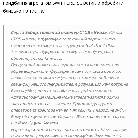
придбання агрегатом SWIFTERDISC встигли обробити
близько 10 тис. га.
Сергій Бобир, головний інженер СТОВ «Нива»
: «Окрім
СТОВ «Нива», я відповідаю за технічний парк ще низки
підприємств, які входять до структури ТОВ ТК «УСПІХ».
Загалом група підприємств, за яку я відповідаю, має в
обробітку понад 12 тис. га.
Перед придбанням цього лущильника я першочергово
зібрав відгуки колег-фермерів та ознайомився з роботою
аналогічної машини в сусідньому господарстві. Знаючи
специфіку нашого підприємства, я розумів, що нам потрібна
була надійна, проста, невибаглива в роботі машина.
Адже сьогодні ця машина може агрегатуватися з одним
трактором, а завтра — з іншим. Прив’язки до одного
оператора та трактора немає. І, як кажуть у народі, «в зуби»
йому ніхто дивитися не збирався. Він потрапив не в ті руки,
що його будуть берегти.
Наразі наробіток агрегату становить близько 10 тис. га, при
цьому прошу зауважити, що ми придбали його лише 1,5