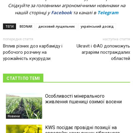
Слідкуйте за головними агрономічними новинами на
нашій сторінці у
Facebook
та каналі в
Telegram
ТЕГИ
BEDNAR
дисковий лущильник
український досвід
попередня стаття
наступна стаття
Вплив різних доз карбаміду і
Ukravit і ФАО допоможуть
робочого розчину на
аграріям постраждалих
урожайність кукурудзи
областей
СТАТТІ ПО ТЕМІ
Особливості мінерального
живлення пшениці озимої восени
Новини
KWS посідає провідні позиції на