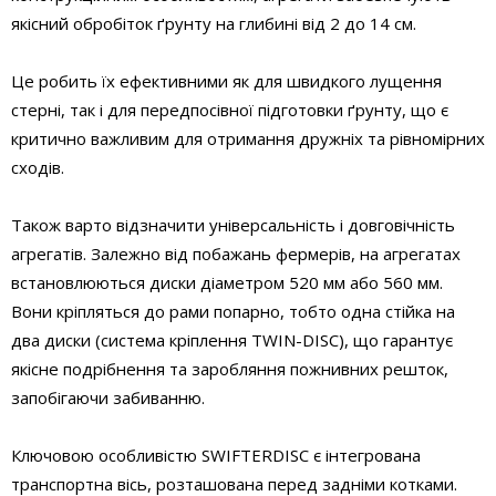
якісний обробіток ґрунту на глибині від 2 до 14 см.
Це робить їх ефективними як для швидкого лущення
стерні, так і для передпосівної підготовки ґрунту, що є
критично важливим для отримання дружніх та рівномірних
сходів.
Також варто відзначити універсальність і довговічність
агрегатів. Залежно від побажань фермерів, на агрегатах
встановлюються диски діаметром 520 мм або 560 мм.
Вони кріпляться до рами попарно, тобто одна стійка на
два диски (система кріплення TWIN-DISC), що гарантує
якісне подрібнення та заробляння пожнивних решток,
запобігаючи забиванню.
Ключовою особливістю SWIFTERDISC є інтегрована
транспортна вісь, розташована перед задніми котками.