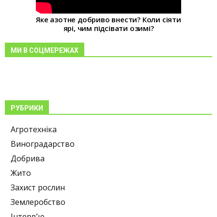
Яке азотне добриво внести? Коли сіяти
ярі, чим підсівати озимі?
МИ В СОЦМЕРЕЖАХ
РУБРИКИ
Агротехніка
Виноградарство
Добрива
Жито
Захист рослин
Землеробство
Інтерв’ю