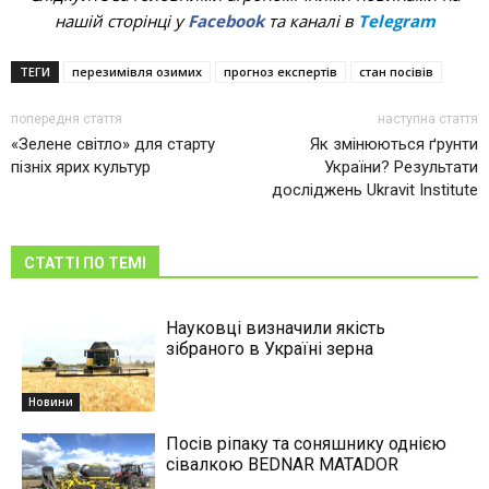
нашій сторінці у
Facebook
та каналі в
Telegram
ТЕГИ
перезимівля озимих
прогноз експертів
стан посівів
попередня стаття
наступна стаття
«Зелене світло» для старту
Як змінюються ґрунти
пізніх ярих культур
України? Результати
досліджень Ukravit Institute
СТАТТІ ПО ТЕМІ
Науковці визначили якість
зібраного в Україні зерна
Новини
Посів ріпаку та соняшнику однією
сівалкою BEDNAR MATADOR