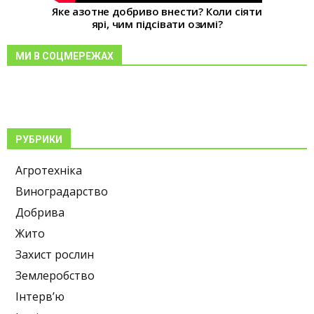
Яке азотне добриво внести? Коли сіяти
ярі, чим підсівати озимі?
МИ В СОЦМЕРЕЖАХ
РУБРИКИ
Агротехніка
Виноградарство
Добрива
Жито
Захист рослин
Землеробство
Інтерв’ю