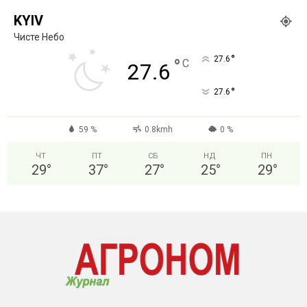
KYIV
Чисте Небо
°
27.6
°
C
27.6
°
27.6
59 %
0.8kmh
0 %
ЧТ
ПТ
СБ
НД
ПН
29
°
37
°
27
°
25
°
29
°