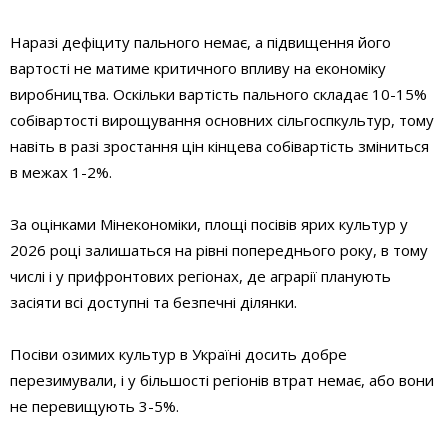
Наразі дефіциту пального немає, а підвищення його
вартості не матиме критичного впливу на економіку
виробництва. Оскільки вартість пального складає 10-15%
собівартості вирощування основних сільгоспкультур, тому
навіть в разі зростання цін кінцева собівартість зміниться
в межах 1-2%.
За оцінками Мінекономіки, площі посівів ярих культур у
2026 році залишаться на рівні попереднього року, в тому
числі і у прифронтових регіонах, де аграрії планують
засіяти всі доступні та безпечні ділянки.
Посіви озимих культур в Україні досить добре
перезимували, і у більшості регіонів втрат немає, або вони
не перевищують 3-5%.