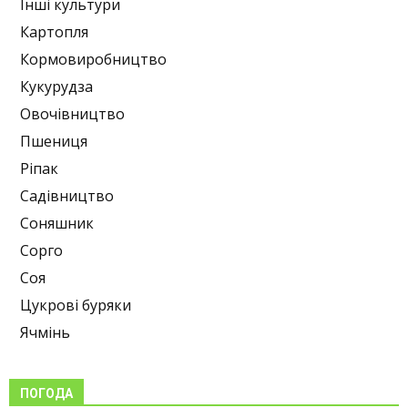
Інші культури
Картопля
Кормовиробництво
Кукурудза
Овочівництво
Пшениця
Ріпак
Садівництво
Соняшник
Сорго
Соя
Цукрові буряки
Ячмінь
ПОГОДА