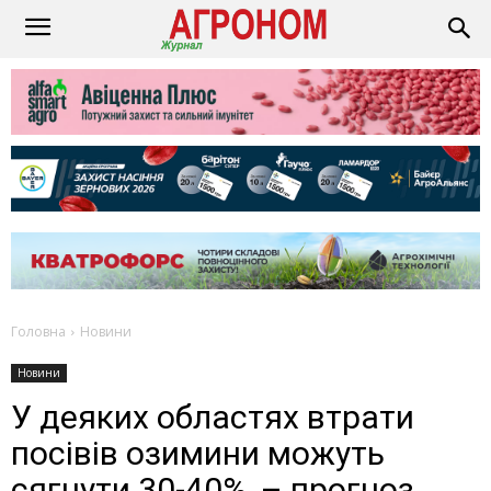
Головна
Новини
Новини
У деяких областях втрати
посівів озимини можуть
сягнути 30-40%, – прогноз