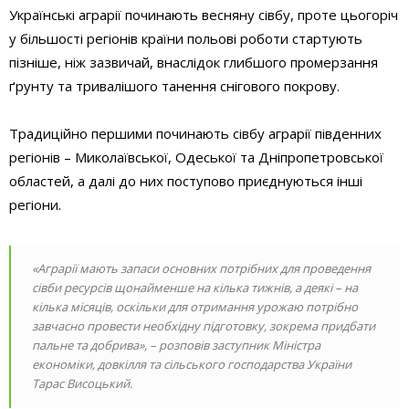
Українські аграрії починають весняну сівбу, проте цьогоріч
у більшості регіонів країни польові роботи стартують
пізніше, ніж зазвичай, внаслідок глибшого промерзання
ґрунту та тривалішого танення снігового покрову.
Традиційно першими починають сівбу аграрії південних
регіонів – Миколаївської, Одеської та Дніпропетровської
областей, а далі до них поступово приєднуються інші
регіони.
«Аграрії мають запаси основних потрібних для проведення
сівби ресурсів щонайменше на кілька тижнів, а деякі – на
кілька місяців, оскільки для отримання урожаю потрібно
завчасно провести необхідну підготовку, зокрема придбати
пальне та добрива», – розповів заступник Міністра
економіки, довкілля та сільського господарства України
Тарас Висоцький.