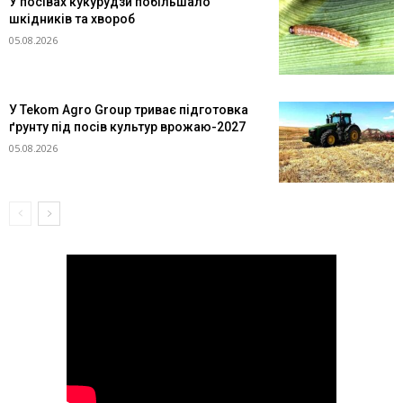
У посівах кукурудзи побільшало
шкідників та хвороб
05.08.2026
У Tekom Agro Group триває підготовка
ґрунту під посів культур врожаю-2027
05.08.2026