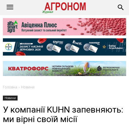
Головна
Новини
Новини
У компанії KUHN запевняють:
ми вірні своїй місії