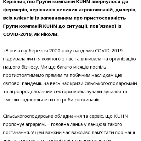
Керівництво Групи компаній KUHN звернулося до
фермерів, керівників великих агрокомпаній, дилерів,
всіх клієнтів
і
з запевненням про пристосованість
Групи компаній KUHN до ситуації
, пов
`
язаної із
COVID-2019
, як ніколи.
«З початку березня 2020 року пандемія COVID-2019
підривала життя кожного з нас та впливала на організацію
нашого бізнесу. Ми ще багато місяців поспіль
протистоятимемо прямим та побічним наслідкам цієї
світової пандемії. За весь час кризи сільськогосподарський
та агропродовольчий сектори мобілізували зусилля та
змогли задовольнити потреби споживачів.
Сільськогосподарське обладнання та сервіс, що KUHN
пропонує аграріям, – головна ланка у ланцюзі такого
постачання. У цей важкий час важливо пам’ятати про наші
довгострокові стратегічні цілі та плани розвитку.