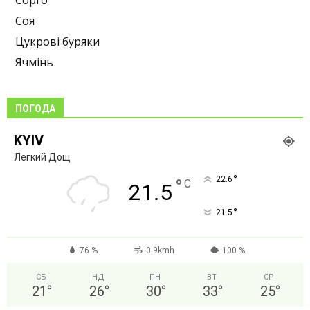
Сорго
Соя
Цукрові буряки
Ячмінь
ПОГОДА
KYIV
Легкий Дощ
°
22.6
°
C
21.5
°
21.5
76 %
0.9kmh
100 %
СБ
НД
ПН
ВТ
СР
21
°
26
°
30
°
33
°
25
°