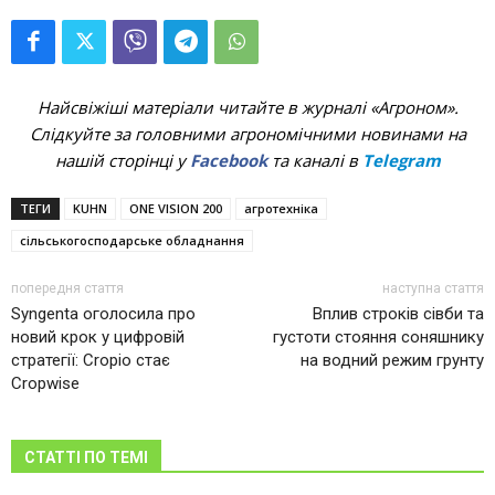
Найсвіжіші матеріали читайте в журналі «Агроном».
Слідкуйте за головними агрономічними новинами на
нашій сторінці у
Facebook
та каналі в
Telegram
ТЕГИ
KUHN
ONE VISION 200
агротехніка
сільськогосподарське обладнання
попередня стаття
наступна стаття
Syngenta оголосила про
Вплив строків сівби та
новий крок у цифровій
густоти стояння соняшнику
стратегії: Cropio стає
на водний режим грунту
Cropwise
СТАТТІ ПО ТЕМІ