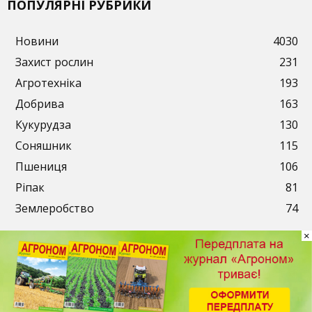
ПОПУЛЯРНІ РУБРИКИ
Новини
4030
Захист рослин
231
Агротехніка
193
Добрива
163
Кукурудза
130
Соняшник
115
Пшениця
106
Ріпак
81
Землеробство
74
×
Публікації
Рекламодавцям
Передплата
Контакти
© 2003-2026. ТОВ «АгроМедіа». Всі права захищені