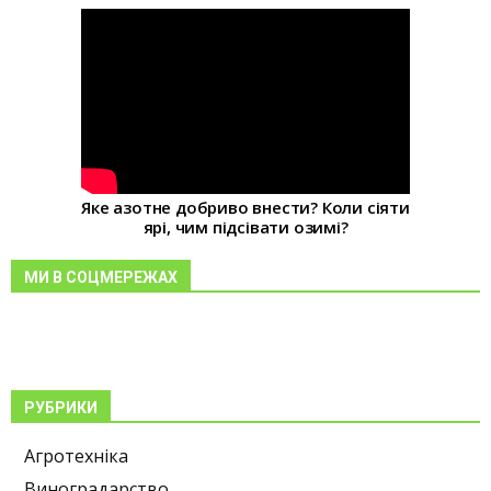
Яке азотне добриво внести? Коли сіяти
ярі, чим підсівати озимі?
МИ В СОЦМЕРЕЖАХ
РУБРИКИ
Агротехніка
Виноградарство