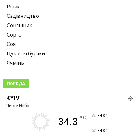
Ріпак
Садівництво
Соняшник
Сорго
Соя
Цукрові буряки
Ячмінь
ПОГОДА
KYIV
Чисте Небо
°
34.3
°
C
34.3
°
34.3