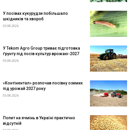
У посівах кукурудзи побільшало
шкідників та хвороб
05.08.2026
У Tekom Agro Group триває підготовка
ґрунту під посів культур врожаю-2027
05.08.2026
«Контінентал» розпочав посівну озимих
під урожай 2027 року
05.08.2026
Попит на ячмінь в Україні практично
відсутній