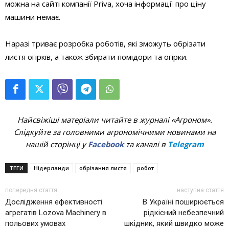
можна на сайті компанії Priva, хоча інформації про ціну
машини немає.
Наразі триває розробка роботів, які зможуть обрізати
листя огірків, а також збирати помідори та огірки.
Найсвіжіші матеріали читайте в журналі «Агроном».
Слідкуйте за головними агрономічними новинами на
нашій сторінці у
Facebook
та каналі в
Telegram
ТЕГИ
Нідерланди
обрізання листя
робот
попередня стаття
наступна стаття
Дослідження ефективності
В Україні поширюється
агрегатів Lozova Machinery в
рідкісний небезпечний
польових умовах
шкідник, який швидко може