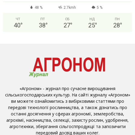
48 %
2.7kmh
5 %
ЧТ
ПТ
СБ
НД
ПН
40
°
38
°
27
°
25
°
28
°
«Агроном» - журнал про сучасне вирощування
сільськогосподарських культур. На сайті журналу «Агроном»
ви можете ознайомитись з вибірковими статтями про
передові технології рослинництва, а також дізнатись про
останні досягнення у сферах агрономії, землеробства,
агрохімії, насінництва, селекції, захисту рослин, удобрення,
агротехніки, зберігання сільгосппродукції та запозичити
передовий досвід ваших колег.