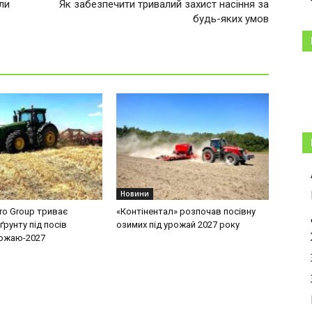
ли
Як забезпечити тривалий захист насіння за
будь-яких умов
Новини
ro Group триває
«Контінентал» розпочав посівну
ґрунту під посів
озимих під урожай 2027 року
рожаю-2027