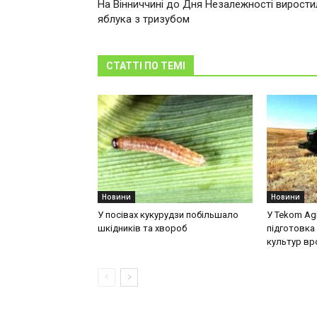
На Вінниччині до Дня Незалежності вирости
яблука з тризубом
СТАТТІ ПО ТЕМІ
Новини
Новини
У посівах кукурудзи побільшало
У Tekom Ag
шкідників та хвороб
підготовка 
культур в