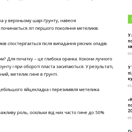
а у верхньому шарі ґрунту, навесні
 починається літ першого покоління метеликів.
У
п
ів спостерігається після випадання рясних опадів.
х
05
м? Для початку – це глибока оранка. Кокони лучного
нту і при обороті пласта засипаються. У результаті,
У
пі
ий, метелик гине в ґрунті.
к
05
дебільшого яйцекладка і перезимівля метелика
«
п
2
ажливу роль, оскільки від них часто гине до 50%
05
По