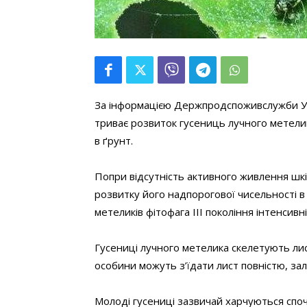
За інформацією Держпродспоживслужби Укр
триває розвиток гусениць лучного метелик
в ґрунт.
Попри відсутність активного живлення шкід
розвитку його надпорогової чисельності в I
метеликів фітофага III покоління інтенсивні
Гусениці лучного метелика скелетують лис
особини можуть з’їдати лист повністю, з
Молоді гусениці зазвичай харчуються споч