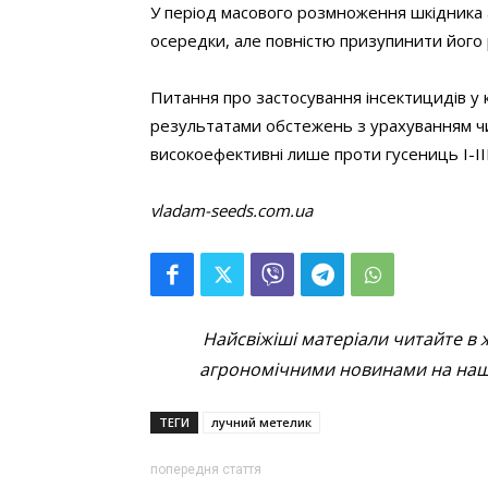
У період масового розмноження шкідника 
осередки, але повністю призупинити йог
Питання про застосування інсектицидів у
результатами обстежень з урахуванням чис
високоефективні лише проти гусениць І-III 
vladam-seeds.com.ua
Найсвіжіші матеріали читайте в 
агрономічними новинами на наші
ТЕГИ
лучний метелик
попередня стаття