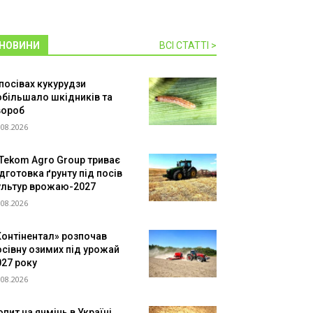
НОВИНИ
ВСІ СТАТТІ >
 посівах кукурудзи
обільшало шкідників та
вороб
.08.2026
 Tekom Agro Group триває
дготовка ґрунту під посів
ультур врожаю-2027
.08.2026
Контінентал» розпочав
осівну озимих під урожай
027 року
.08.2026
пит на ячмінь в Україні