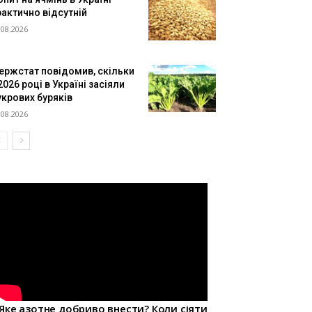
рактично відсутній
.08.2026
ержстат повідомив, скільки
2026 році в Україні засіяли
укрових буряків
.08.2026
Яке азотне добриво внести? Коли сіяти