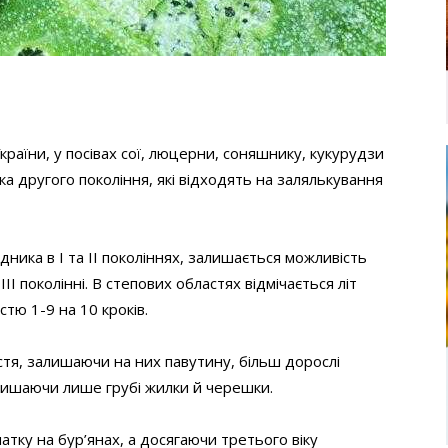
аїни, у посівах сої, люцерни, соняшнику, кукурудзи
а другого покоління, які відходять на залялькування
ника в I та II поколіннях, залишається можливість
II поколінні. В степових областях відмічається літ
стю 1-9 на 10 кроків.
тя, залишаючи на них павутину, більш дорослі
алишаючи лише грубі жилки й черешки.
атку на бур’янах, а досягаючи третього віку