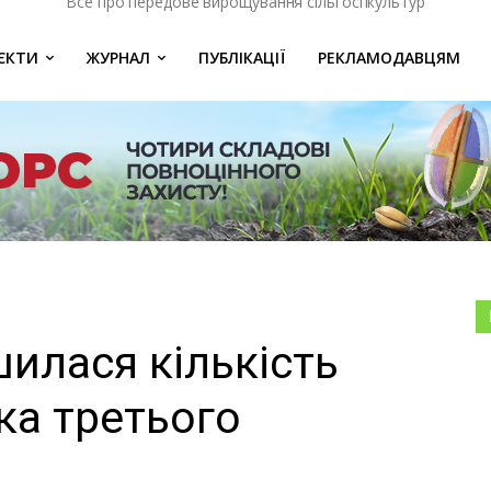
Все про передове вирощування сільгоспкультур
ЄКТИ
ЖУРНАЛ
ПУБЛІКАЦІЇ
РЕКЛАМОДАВЦЯМ
шилася кількість
ка третього