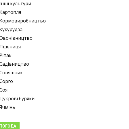
Інші культури
Картопля
Кормовиробництво
Кукурудза
Овочівництво
Пшениця
Ріпак
Садівництво
Соняшник
Сорго
Соя
Цукрові буряки
Ячмінь
ПОГОДА