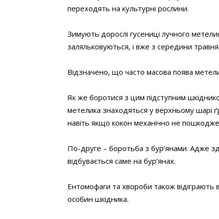
переходять на культурні рослини.
Зимують дорослі гусениці лучного метелик
заляльковуються, і вже з середини травня
Відзначено, що часто масова поява метелик
Як же боротися з цим підступним шкіднико
метелика знаходяться у верхньому шарі ґру
навіть якщо кокон механічно не пошкоджен
По-друге – боротьба з бур’янами. Адже з
відбувається саме на бур’янах.
Ентомофаги та хвороби також відіграють в
особин шкідника.