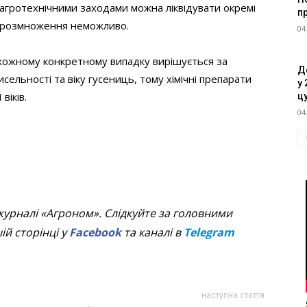
агротехнічними заходами можна ліквідувати окремі
п
о розмноження неможливо.
04
 кожному конкретному випадку вирішується за
Д
ельності та віку гусениць, тому хімічні препарати
у 
віків.
ц
04
журналі «Агроном». Слідкуйте за головними
й сторінці у
Facebook
та каналі в
Telegram
наступна стаття