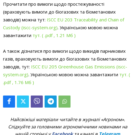
Прочитати про вимоги щодо простежуваності
(враховують вимоги до біогазових та біометанових
заводів) можна тут:
ISCC EU 203 Traceability and Chain of
Custody (iscc-system.org)
. Українською мовою можна
завантажити
тут.
( .pdf , 1.21 Мб )
А також дізнатися про вимоги щодо викидів парникових
газів, враховують вимоги до біогазових та біометанових
заводів, тут:
ISCC EU 205 Greenhouse Gas Emissions (iscc-
system.org)
. Українською мовою можна завантажити
тут.
(
.pdf , 1.76 Мб )
Найсвіжіші матеріали читайте в журналі «Агроном».
Слідкуйте за головними агрономічними новинами на
нашій сторінці у
Facebook
та каналі в
Telegram