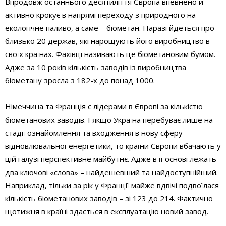
Впродовж останнього десятиліття Європа впевнено й
активно крокує в напрямі переходу з природного на
екологічне паливо, а саме – біометан. Наразі йдеться про
близько 20 держав, які нарощують його виробництво в
своїх країнах. Фахівці називають це біометановим бумом.
Адже за 10 років кількість заводів із виробництва
біометану зросла з 182-х до понад 1000.
Німеччина та Франція є лідерами в Європі за кількістю
біометанових заводів. І якщо Україна перебуває лише на
стадії ознайомлення та входження в нову сферу
відновлювальної енергетики, то країни Європи вбачають у
цій галузі перспективне майбутнє. Адже в її основі лежать
два ключові «слова» – найдешевший та найдоступнійший.
Наприклад, тільки за рік у Франції майже вдвічі подвоїлася
кількість біометанових заводів – зі 123 до 214. Фактично
щотижня в країні здається в експлуатацію новий завод.