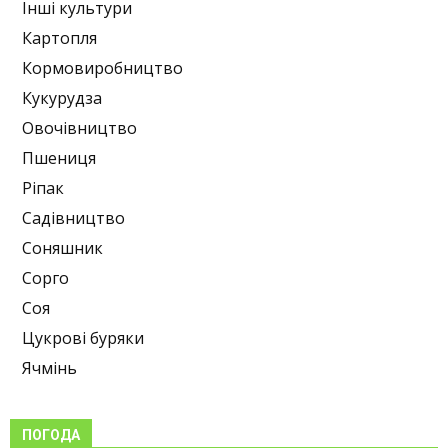
Інші культури
Картопля
Кормовиробництво
Кукурудза
Овочівництво
Пшениця
Ріпак
Садівництво
Соняшник
Сорго
Соя
Цукрові буряки
Ячмінь
ПОГОДА