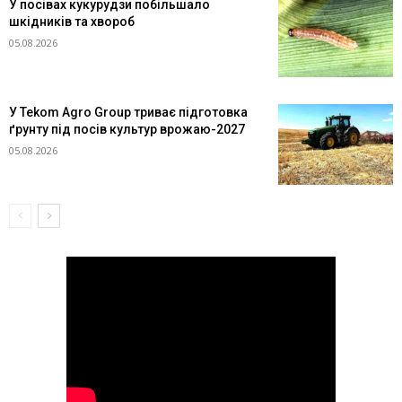
У посівах кукурудзи побільшало
шкідників та хвороб
05.08.2026
У Tekom Agro Group триває підготовка
ґрунту під посів культур врожаю-2027
05.08.2026