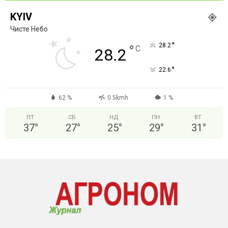
KYIV
Чисте Небо
°
28.2
°
C
28.2
°
22.6
62 %
0.5kmh
1 %
ПТ
СБ
НД
ПН
ВТ
37
°
27
°
25
°
29
°
31
°