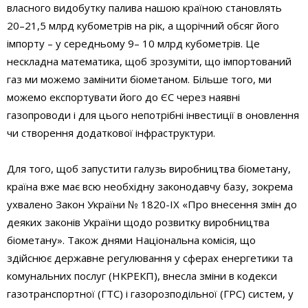
власного видобутку палива нашою країною становлять
20–21,5 млрд кубометрів на рік, а щорічний обсяг його
імпорту – у середньому 9– 10 млрд кубометрів. Це
нескладна математика, щоб зрозуміти, що імпортований
газ ми можемо замінити біометаном. Більше того, ми
можемо експортувати його до ЄС через наявні
газопроводи і для цього непотрібні інвестиції в оновлення
чи створення додаткової інфраструктури.
Для того, щоб запустити галузь виробництва біометану,
країна вже має всю необхідну законодавчу базу, зокрема
ухвалено Закон України № 1820-ІХ «Про внесення змін до
деяких законів України щодо розвитку виробництва
біометану». Також днями Національна комісія, що
здійснює державне регулювання у сферах енергетики та
комунальних послуг (НКРЕКП), внесла зміни в кодекси
газотранспортної (ГТС) і газорозподільної (ГРС) систем, у