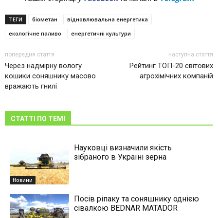
ТЕГИ
біометан
відновлювальна енергетика
екологічне паливо
енергетичні культури
попередня стаття
наступна стаття
Через надмірну вологу
Рейтинг ТОП-20 світових
кошики соняшнику масово
агрохімічних компаній
вражають гнилі
СТАТТІ ПО ТЕМІ
Науковці визначили якість
зібраного в Україні зерна
Новини
Посів ріпаку та соняшнику однією
сівалкою BEDNAR MATADOR