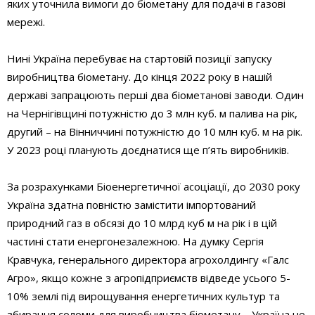
яких уточнила вимоги до біометану для подачі в газові
мережі.
Нині Україна перебуває на стартовій позиції запуску
виробництва біометану. До кінця 2022 року в нашій
державі запрацюють перші два біометанові заводи. Один
на Чернігівщині потужністю до 3 млн куб. м палива на рік,
другий – на Вінниччині потужністю до 10 млн куб. м на рік.
У 2023 році планують доєднатися ще п’ять виробників.
За розрахунками Біоенергетичної асоціації, до 2030 року
Україна здатна повністю замістити імпортований
природний газ в обсязі до 10 млрд куб м на рік і в цій
частині стати енергонезалежною. На думку Сергія
Кравчука, генерального директора агрохолдингу «Галс
Агро», якщо кожне з агропідприємств відведе усього 5-
10% землі під вирощування енергетичних культур та
збирання соломи для виробництва біометану – Україна не