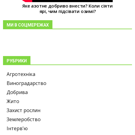
Яке азотне добриво внести? Коли сіяти
ярі, чим підсівати озимі?
МИ В СОЦМЕРЕЖАХ
РУБРИКИ
Агротехніка
Виноградарство
Добрива
Жито
Захист рослин
Землеробство
Інтерв’ю