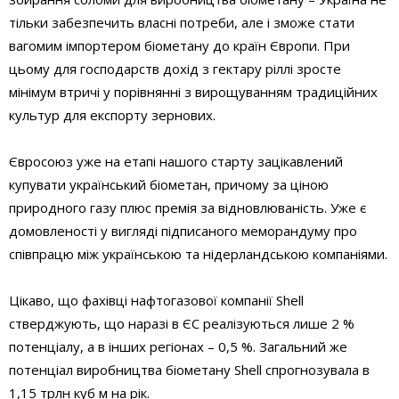
тільки забезпечить власні потреби, але і зможе стати
вагомим імпортером біометану до країн Європи. При
цьому для господарств дохід з гектару ріллі зросте
мінімум втричі у порівнянні з вирощуванням традиційних
культур для експорту зернових.
Євросоюз уже на етапі нашого старту зацікавлений
купувати український біометан, причому за ціною
природного газу плюс премія за відновлюваність. Уже є
домовленості у вигляді підписаного меморандуму про
співпрацю між українською та нідерландською компаніями.
Цікаво, що фахівці нафтогазової компанії Shell
стверджують, що наразі в ЄС реалізуються лише 2 %
потенціалу, а в інших регіонах – 0,5 %. Загальний же
потенціал виробництва біометану Shell спрогнозувала в
1,15 трлн куб м на рік.