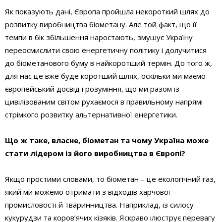
Як показують дані, Європа пройшла некороткий шлях до
розвитку виробництва біометану. Але той факт, що її
темпи в бік збільшення наростають, змушує Україну
переосмислити свою енергетичну політику і долучитися
до біометанового буму в найкоротший термін. До того ж,
для нас це вже буде коротший шлях, оскільки ми маємо
європейський досвід і розуміння, що ми разом із
цивілізованим світом рухаємося в правильному напрямі
стрімкого розвитку альтернативної енергетики.
Що ж таке, власне, біометан та чому Україна може
стати лідером із його виробництва в Європі?
Якщо простими словами, то біометан – це екологічний газ,
який ми можемо отримати з відходів харчової
промисловості й тваринництва. Наприклад, із силосу
кукурудзи та коров’ячих кізяків. Яскраво ілюструє перевагу