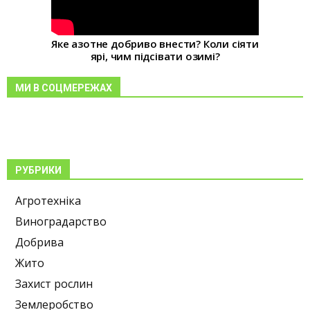
Яке азотне добриво внести? Коли сіяти
ярі, чим підсівати озимі?
МИ В СОЦМЕРЕЖАХ
РУБРИКИ
Агротехніка
Виноградарство
Добрива
Жито
Захист рослин
Землеробство