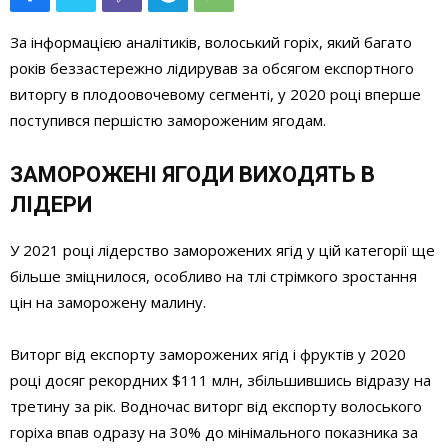
За інформацією аналітиків, волоський горіх, який багато
років беззастережно лідирував за обсягом експортного
виторгу в плодоовочевому сегменті, у 2020 році вперше
поступився першістю замороженим ягодам.
ЗАМОРОЖЕНІ ЯГОДИ ВИХОДЯТЬ В
ЛІДЕРИ
У 2021 році лідерство заморожених ягід у цій категорії ще
більше зміцнилося, особливо на тлі стрімкого зростання
цін на заморожену малину.
Виторг від експорту заморожених ягід і фруктів у 2020
році досяг рекордних $111 млн, збільшившись відразу на
третину за рік. Водночас виторг від експорту волоського
горіха впав одразу на 30% до мінімального показника за