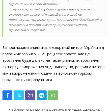
будуть такими ж сприятливими.
Тому вже зараз треба добре подумати над стратегією
експорту замороженої ягоди. Для того, щоб не
продовжувати втрачати гроші на постачання її до Польщі, а
виходити на прямий, більш прибутковий експорт», —
підкреслив експерт ФАО.
За прогнозами аналітиків, експортний виторг України від
волоських горіхів у 2021 році теж зросте. Але це
зростання буде далеко не таким різким, як зростання
експорту заморожених ягід. Відповідно, розрив у виторзі
між замороженими ягодами та волоським горіхом
продовжить скорочуватися.
Найсвіжіші матеріали читайте в журналі «Агроном».