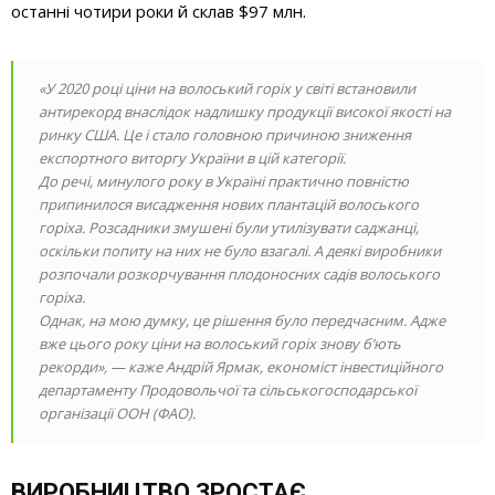
останні чотири роки й склав $97 млн.
«У 2020 році ціни на волоський горіх у світі встановили
антирекорд внаслідок надлишку продукції високої якості на
ринку США. Це і стало головною причиною зниження
експортного виторгу України в цій категорії.
До речі, минулого року в Україні практично повністю
припинилося висадження нових плантацій волоського
горіха. Розсадники змушені були утилізувати саджанці,
оскільки попиту на них не було взагалі. А деякі виробники
розпочали розкорчування плодоносних садів волоського
горіха.
Однак, на мою думку, це рішення було передчасним. Адже
вже цього року ціни на волоський горіх знову б’ють
рекорди», — каже Андрій Ярмак, економіст інвестиційного
департаменту Продовольчої та сільськогосподарської
організації ООН (ФАО).
ВИРОБНИЦТВО ЗРОСТАЄ