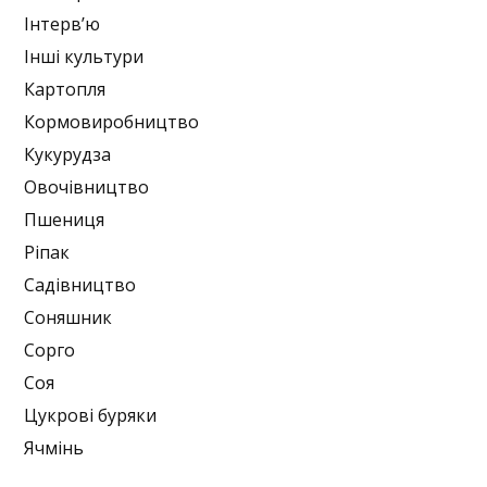
Інтерв’ю
Інші культури
Картопля
Кормовиробництво
Кукурудза
Овочівництво
Пшениця
Ріпак
Садівництво
Соняшник
Сорго
Соя
Цукрові буряки
Ячмінь