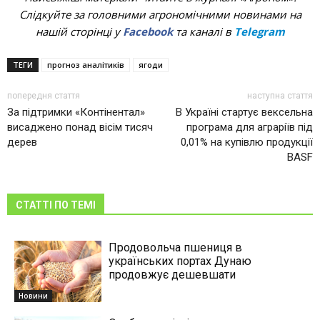
Слідкуйте за головними агрономічними новинами на
нашій сторінці у
Facebook
та каналі в
Telegram
ТЕГИ
прогноз аналітиків
ягоди
попередня стаття
наступна стаття
За підтримки «Контінентал»
В Україні стартує вексельна
висаджено понад вісім тисяч
програма для аграріїв під
дерев
0,01% на купівлю продукції
BASF
СТАТТІ ПО ТЕМІ
Продовольча пшениця в
українських портах Дунаю
продовжує дешевшати
Новини