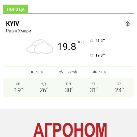
ПОГОДА
KYIV
Рвані Хмари
°
21.5
°
C
19.8
°
19.8
70 %
0.9kmh
77 %
СБ
НД
ПН
ВТ
СР
19
°
26
°
30
°
31
°
24
°