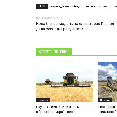
ТЕГИ
вирощування яблук
експорт яблук
ри
попередня стаття
Нова бізнес-модель на елеваторах Кернел
дала рекордні результати
СТАТТІ ПО ТЕМІ
Новини
Новини
Науковці визначили якість
Посів ріпа
зібраного в Україні зерна
сівалкою 