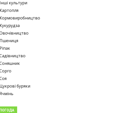
Інші культури
Картопля
Кормовиробництво
Кукурудза
Овочівництво
Пшениця
Ріпак
Садівництво
Соняшник
Сорго
Соя
Цукрові буряки
Ячмінь
ПОГОДА