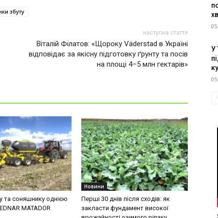
п
нки збуту
х
05
наступна стаття
Віталій Філатов: «Щороку Väderstad в Україні
У
відповідає за якісну підготовку ґрунту та посів
пі
на площі 4–5 млн гектарів»
к
05
Новини
ку та соняшнику однією
Перші 30 днів після сходів: як
BEDNAR MATADOR
закласти фундамент високої
врожайності озимого ріпаку