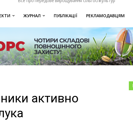
Все про передове вирощування сільгоспкультур
ЄКТИ
ЖУРНАЛ
ПУБЛІКАЦІЇ
РЕКЛАМОДАВЦЯМ
вники активно
лука