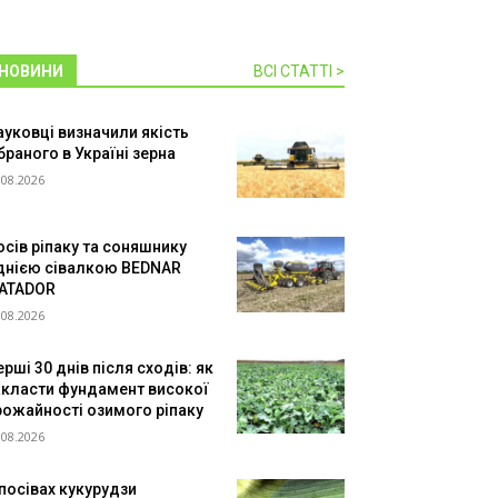
НОВИНИ
ВСІ СТАТТІ >
ауковці визначили якість
браного в Україні зерна
.08.2026
осів ріпаку та соняшнику
днією сівалкою BEDNAR
ATADOR
.08.2026
рші 30 днів після сходів: як
акласти фундамент високої
рожайності озимого ріпаку
.08.2026
 посівах кукурудзи