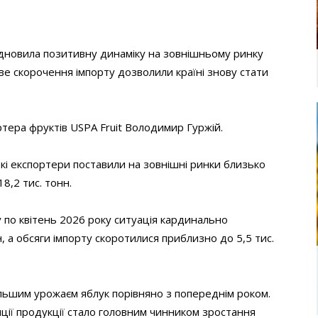
ідновила позитивну динаміку на зовнішньому ринку
єве скорочення імпорту дозволили країні знову стати
ртера фруктів USPA Fruit Володимир Гуржій.
ькі експортери поставили на зовнішні ринки близько
18,2 тис. тонн.
у по квітень 2026 року ситуація кардинально
, а обсяги імпорту скоротилися приблизно до 5,5 тис.
ільшим урожаєм яблук порівняно з попереднім роком.
ції продукції стало головним чинником зростання