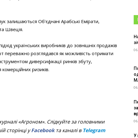
ук залишаються Об’єднані Арабські Емірати,
та Швеція.
Н
зі
підхід українських виробників до зовнішніх продажів
06
рт переважно розглядався як можливість отримати
інструментом диверсифікації ринків збуту,
П
 комерційних ризиків.
о
M
06
Пе
з
в
журналі «Агроном». Слідкуйте за головними
06
й сторінці у
Facebook
та каналі в
Telegram
У