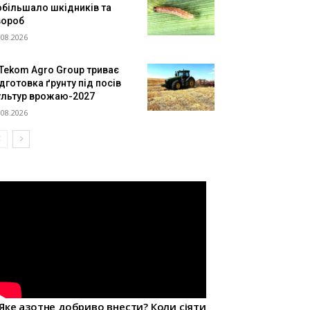
обільшало шкідників та
вороб
.08.2026
 Tekom Agro Group триває
дготовка ґрунту під посів
ультур врожаю-2027
.08.2026
Яке азотне добриво внести? Коли сіяти