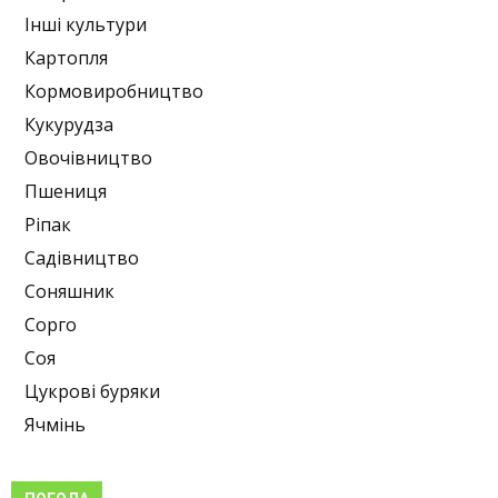
Інші культури
Картопля
Кормовиробництво
Кукурудза
Овочівництво
Пшениця
Ріпак
Садівництво
Соняшник
Сорго
Соя
Цукрові буряки
Ячмінь