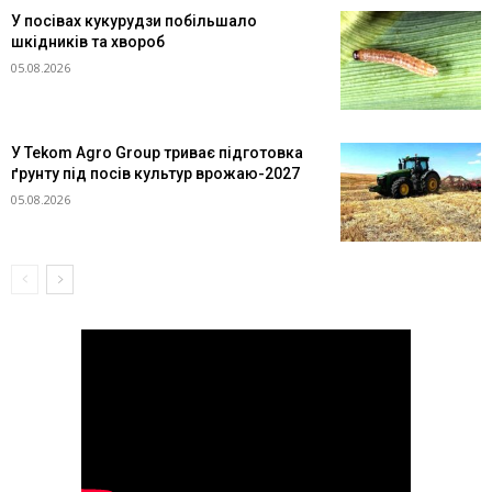
У посівах кукурудзи побільшало
шкідників та хвороб
05.08.2026
У Tekom Agro Group триває підготовка
ґрунту під посів культур врожаю-2027
05.08.2026