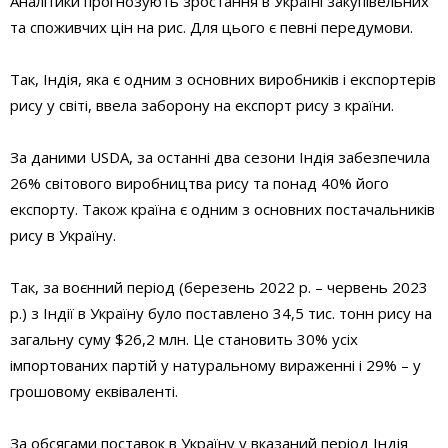
Аналітики прогнозують зростання в Україні закупівельних
та споживчих цін на рис. Для цього є певні передумови.
Так, Індія, яка є одним з основних виробників і експортерів
рису у світі, ввела заборону на експорт рису з країни.
За даними USDA, за останні два сезони Індія забезпечила
26% світового виробництва рису та понад 40% його
експорту. Також країна є одним з основних постачальників
рису в Україну.
Так, за воєнний період (березень 2022 р. – червень 2023
р.) з Індії в Україну було поставлено 34,5 тис. тонн рису на
загальну суму $26,2 млн. Це становить 30% усіх
імпортованих партій у натуральному вираженні і 29% – у
грошовому еквіваленті.
За обсягами поставок в Україну у вказаний період Індія