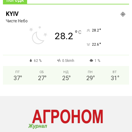
ПОГОДА
KYIV
Чисте Небо
°
28.2
°
C
28.2
°
22.6
62 %
0.5kmh
1 %
ПТ
СБ
НД
ПН
ВТ
37
°
27
°
25
°
29
°
31
°