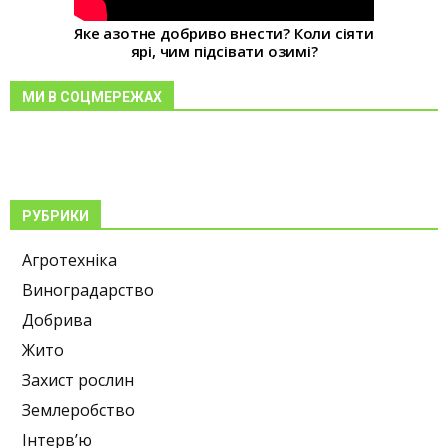
Яке азотне добриво внести? Коли сіяти
ярі, чим підсівати озимі?
МИ В СОЦМЕРЕЖАХ
РУБРИКИ
Агротехніка
Виноградарство
Добрива
Жито
Захист рослин
Землеробство
Інтерв’ю