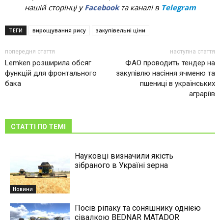
нашій сторінці у
Facebook
та каналі в
Telegram
ТЕГИ
вирощування рису
закупівельні ціни
попередня стаття
наступна стаття
Lemken розширила обсяг
ФАО проводить тендер на
функцій для фронтального
закупівлю насіння ячменю та
бака
пшениці в українських
аграріїв
СТАТТІ ПО ТЕМІ
Науковці визначили якість
зібраного в Україні зерна
Новини
Посів ріпаку та соняшнику однією
сівалкою BEDNAR MATADOR