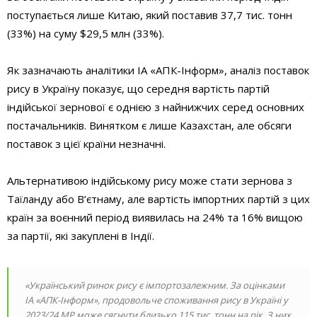
поступається лише Китаю, який поставив 37,7 тис. тонн
(33%) на суму $29,5 млн (33%).
Як зазначають аналітики ІА «АПК-Інформ», аналіз поставок
рису в Україну показує, що середня вартість партій
індійської зернової є однією з найнижчих серед основних
постачальників. Винятком є лише Казахстан, але обсяги
поставок з цієї країни незначні.
Альтернативою індійському рису може стати зернова з
Таїланду або В’єтнаму, але вартість імпортних партій з цих
країн за воєнний період виявилась на 24% та 16% вищою
за партії, які закуплені в Індії.
«Український ринок рису є імпортозалежним. За оцінками
ІА «АПК-Інформ», продовольче споживання рису в Україні у
2023/24 МР може сягнути близько 115 тис. тонн на рік. З них