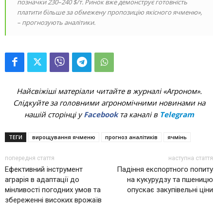
позначки 230–240 $/т. Ринок вже демонструє готовність
платити більше за обмежену пропозицію якісного ячменю»,
– прогнозують аналітики.
Найсвіжіші матеріали читайте в журналі «Агроном».
Слідкуйте за головними агрономічними новинами на
нашій сторінці у
Facebook
та каналі в
Telegram
ТЕГИ
вирощування ячменю
прогноз аналітиків
ячмінь
попередня стаття
наступна стаття
Ефективний інструмент
Падіння експортного попиту
аграрія в адаптації до
на кукурудзу та пшеницю
мінливості погодних умов та
опускає закупівельні ціни
збереженні високих врожаїв