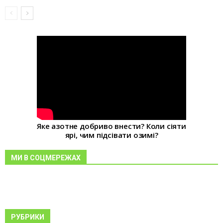
Яке азотне добриво внести? Коли сіяти
ярі, чим підсівати озимі?
МИ В СОЦМЕРЕЖАХ
РУБРИКИ