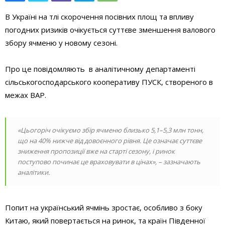
В Україні на тлі скорочення посівних площ та впливу
погодних ризиків очікується суттєве зменшення валового
збору ячменю у новому сезоні.
Про це повідомляють в аналітичному департаменті
сільськогосподарського кооперативу ПУСК, створеного в
межах ВАР.
«Цьогоріч очікуємо збір ячменю близько 5,1–5,3 млн тонн,
що на 40% нижче від довоєнного рівня. Це означає суттєве
зниження пропозиції вже на старті сезону, і ринок
поступово починає це враховувати в цінах», – зазначають
аналітики.
Попит на український ячмінь зростає, особливо з боку
Китаю, який повертається на ринок, та країн Південної