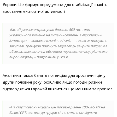
Європи. Це формує передумови для стабілізації і навіть
зростання експортної активності.
«Китай уже законтрактував близько 500 тис. тонн
українського ячменю на липень–серпень, а європейські
імпортери — зокрема Іспанія та Італія — також активізують
закупівлі. Трейдери прагнуть заздалегідь закрити потреби в
обсягах, зважаючи на обмежені перспективи внутрішнього
виробництва», – повідомили у ПУСК.
Аналітики також бачать потенціал для зростання цін у
другій половині року, особливо якщо погодні ризики
підтвердяться і врожай виявиться ще меншим за прогноз.
«На старті сезону модель цін показує рівень 200–205 $/т на
базисі CPT, але вже до грудня-січня можна почікувати