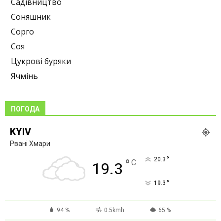
Садівництво
Соняшник
Сорго
Соя
Цукрові буряки
Ячмінь
ПОГОДА
KYIV
Рвані Хмари
°
20.3
°
C
19.3
°
19.3
94 %
0.5kmh
65 %