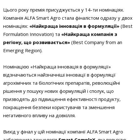
Цього року премія присуджується у 14-ти номінаціях.
Компанія ALFA Smart Agro стала фіналістом одразу у двох
номінаціях:
«Найкраща інновація в формуляції»
(Best
Formulation Innovation) та
«Найкраща компанія з
регіону, що розвивається»
(Best Company from an
Emerging Region).
Номінацією «Найкраща інновація в формуляції»
відзначаються найзначніші інновації в формуляції
агрохімічних та біологічних препаратів, революційні
рішення у пошуку нових формуляцій і сполук, що
призводять до підвищення ефективності продукту,
покращення безпеки користувачів та зменшення
негативного впливу на довкілля.
Вихід у фінал у цій номінації компанії ALFA Smart Agro
забезпечила технологія
Smart CompleX
, яка повністю