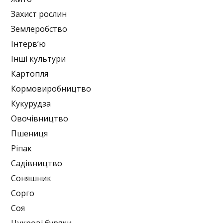
Захист рослин
Землеробство
Інтерв’ю
Інші культури
Картопля
Кормовиробництво
Кукурудза
Овочівництво
Пшениця
Ріпак
Садівництво
Соняшник
Сорго
Соя
Цукрові буряки