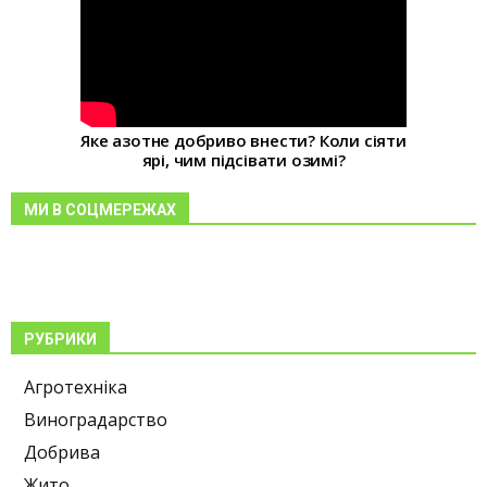
Яке азотне добриво внести? Коли сіяти
ярі, чим підсівати озимі?
МИ В СОЦМЕРЕЖАХ
РУБРИКИ
Агротехніка
Виноградарство
Добрива
Жито