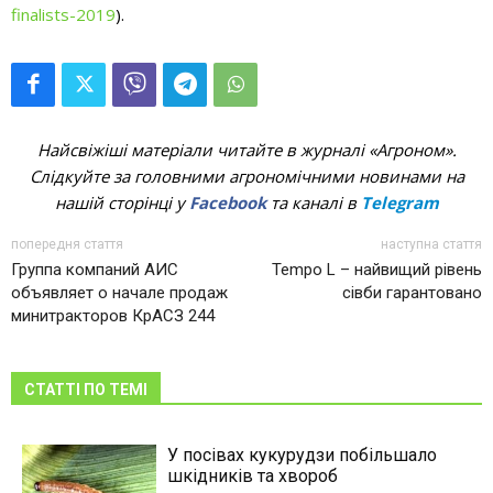
finalists-2019
).
Найсвіжіші матеріали читайте в журналі «Агроном».
Слідкуйте за головними агрономічними новинами на
нашій сторінці у
Facebook
та каналі в
Telegram
попередня стаття
наступна стаття
Группа компаний АИС
Tempo L – найвищий рівень
объявляет о начале продаж
сівби гарантовано
минитракторов КрАСЗ 244
СТАТТІ ПО ТЕМІ
У посівах кукурудзи побільшало
шкідників та хвороб