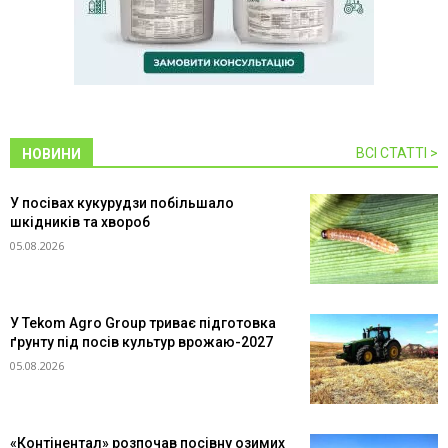
ВСІ СТАТТІ >
НОВИНИ
У посівах кукурудзи побільшало
шкідників та хвороб
05.08.2026
У Tekom Agro Group триває підготовка
ґрунту під посів культур врожаю-2027
05.08.2026
«Контінентал» розпочав посівну озимих