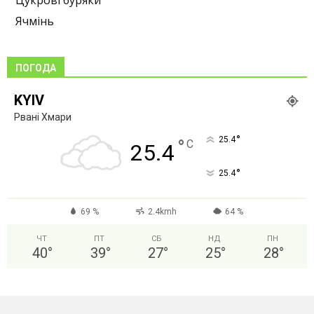
Ячмінь
ПОГОДА
KYIV
Рвані Хмари
°
25.4
°
C
25.4
°
25.4
69 %
2.4kmh
64 %
ЧТ
ПТ
СБ
НД
ПН
40
°
39
°
27
°
25
°
28
°